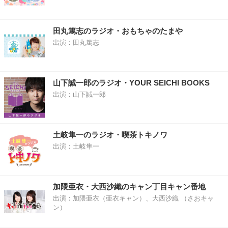
田丸篤志のラジオ・おもちゃのたまや
出演：田丸篤志
山下誠一郎のラジオ・YOUR SEICHI BOOKS
出演：山下誠一郎
土岐隼一のラジオ・喫茶トキノワ
出演：土岐隼一
加隈亜衣・大西沙織のキャン丁目キャン番地
出演：加隈亜衣（亜衣キャン）、大西沙織 （さおキャ
ン）