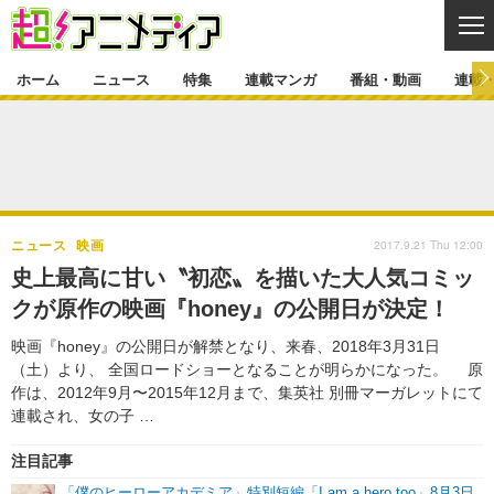
CL
ホーム
ニュース
特集
連載マンガ
番組・動画
連載
ニュース
ニュース一覧
アニメ
特集
ゲーム・アプリ
マンガ
特集一覧
カバー
連載マンガ
2017.9.21 Thu 12:00
ニュース
映画
映画
音楽
インタビュー
レポート
連載マンガ一覧
連載一覧
番組・動画
史上最高に甘い〝初恋〟を描いた大人気コミッ
グッズ
イベント
クが原作の映画『honey』の公開日が決定！
ラキりす
番組・動画一覧
ラジオ
連載・ブログ
映画『honey』の公開日が解禁となり、来春、2018年3月31日
声優
コスプレ
動画
連載・ブログ一覧
コラム
（土）より、 全国ロードショーとなることが明らかになった。 原
舞台
新帝スタ
作は、2012年9月〜2015年12月まで、集英社 別冊マーガレットにて
編集部ブログ・お知らせ
連載され、女の子 …
注目記事
「僕のヒーローアカデミア」特別短編「I am a hero too」8月3日