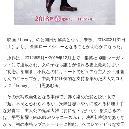
映画『honey』の公開日が解禁となり、来春、2018年3月31日
（土）より、 全国ロードショーとなることが明らかになった。
原作は、2012年9月〜2015年12月まで、集英社 別冊マーガレ
ットにて連載され、女の子なら誰もが憧れる史上最高に甘い
〝初恋〟を描き、不良なのにキュートでピュアな主人公・鬼瀬
くんのギャップが、中高生に圧倒的な支持を集めた大人気コミ
ック「honey」 （目黒あむ著）。
その実写映画化となる本作で、赤く染めた髪と鋭い眼で
〝超〟不良と恐れられるが、実際は思いやりに溢れる料理上手
な好青年。主人公の鬼瀬大雅（おにせ・ たいが）を演じるの
は、平野紫耀（Mr.KING/ジャニーズJr.）。映画初主演でありな
がら、初の本格ラブストーリーに挑む。 ヘタレでビビりな女子