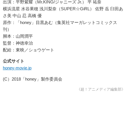
出演：平野紫耀（Mr.KING/ジャニーズ Jr.） 平 祐奈
横浜流星 水谷果穂 浅川梨奈（SUPER☆GiRL） 佐野 岳 臼田あ
さ美 中山 忍 高橋 優
原作：「honey」目黒あむ（集英社マーガレットコミックス
刊）
脚本：山岡潤平
監督：神徳幸治
配給：東映／ショウゲート
公式サイト
honey-movie.jp
(C）2018「honey」製作委員会
《超！アニメディア編集部》