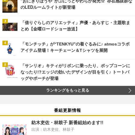
“おにぎりぼうや”がぷにっとやわらか発光☆ 存在感抜群な
のLEDルームライトが新登場
「借りぐらしのアリエッティ」声優・あらすじ・主題歌ま
とめ【金曜ロードショー放送】
「モンチッチ」が“TENKYU”の着ぐるみに♪ atmosコラボ
アイテム登場！キーチェーン＆Tシャツを展開
「サンリオ」キティがリボンに乗ったり、ポップコーンに
なったり!?エッジの効いたデザインが目を引く♪ トートバ
ッグやポーチが登場
ランキングをもっと見る
番組更新情報
紡木吏佐・林鼓子 新番組始めます!!
出演：紡木吏佐、林鼓子