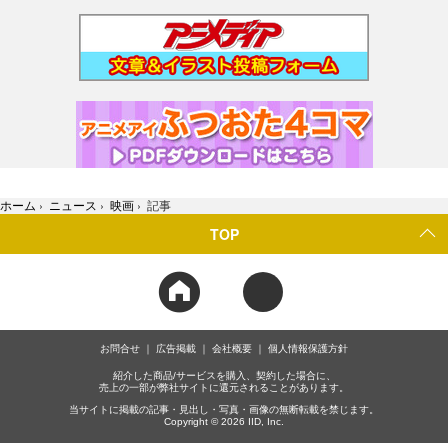
ホーム
›
ニュース
›
映画
›
記事
TOP
お問合せ
広告掲載
会社概要
個人情報保護方針
紹介した商品/サービスを購入、契約した場合に、
売上の一部が弊社サイトに還元されることがあります。
当サイトに掲載の記事・見出し・写真・画像の無断転載を禁じます。
Copyright © 2026 IID, Inc.