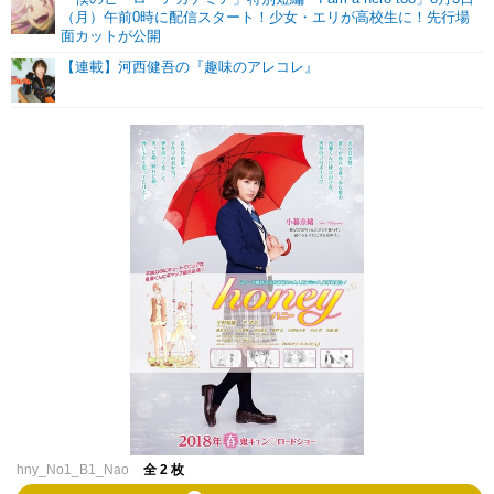
（月）午前0時に配信スタート！少女・エリが高校生に！先行場
面カットが公開
【連載】河西健吾の『趣味のアレコレ』
hny_No1_B1_Nao
全 2 枚