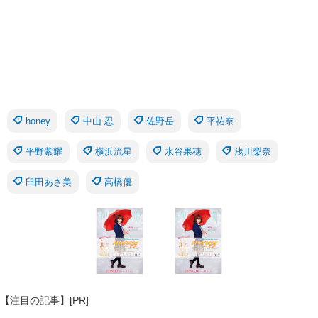
honey
中山 忍
佐野岳
平祐奈
平野紫耀
横浜流星
水谷果穂
浅川梨奈
臼田あさ美
高橋優
【注目の記事】[PR]