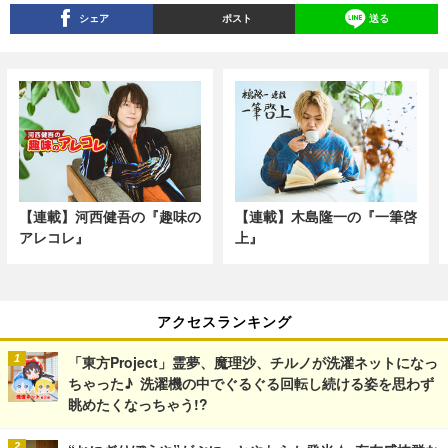
シェア
ポスト
送る
【連載】河西健吾の『趣味の
【連載】木島隆一の『一筆啓
アレコレ』
上』
アクセスランキング
「東方Project」霊夢、魔理沙、チルノが洗濯ネットになっ
ちゃった♪ 洗濯機の中でぐるぐる回転し続ける姿を思わず
眺めたくなっちゃう!?