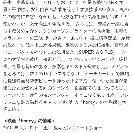
高生、小暮奈緒（こぐれ・なお）には、今最も勢いがある女
優・平 祐奈。変幻自在の表情を繰り出す演技派の彼女が、初め
ての感情に戸惑いながらも、絶妙な甘い空気感を醸し出す「天
使かわいい」女子高生を体現する。 さらには、奈緒と一緒に暮
らす叔父の宗介を、シンガーソングライターの高橋優、鬼瀬の
クラスメイトの三咲 渉（みさき・あゆむ） 役に横浜流星、奈緒
の親友・矢代かよに水谷果穂、鬼瀬のクラスの転校生、西垣 雅
（にしがき・みやび）には浅川梨奈（SUPER ☆GiRLS）、か
よの大学生の彼氏、権瓦郁巳（ごんがわら・いくみ）役に佐野
岳、今最も勢いのある、多彩なキャストが集結した。 メガホン
をとるのは、数々のTVドラマを手がけ『ピーチガール』で鮮烈
に長編映画監督デビューを飾った神徳幸治。傷ついた鬼瀬が奈
緒にひとめ惚れする雨のシーンや、図書館でのはじめての〇〇
シーンなど、原作の名シーンをあますとこなく散りばめ、 フレ
ッシュな魅力溢れるキャスト陣が創る「honey」の世界感を大
切に描く。
＜映画『honey』の情報＞
2018 年 3 月 31 日（土） 鬼キュン♡ロードショー