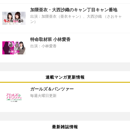
加隈亜衣・大西沙織のキャン丁目キャン番地
出演：加隈亜衣（亜衣キャン）、大西沙織 （さおキャ
ン）
特命取材班 小林愛香
出演：小林愛香
連載マンガ更新情報
ガールズ＆パンツァー
毎週火曜日更新
最新雑誌情報