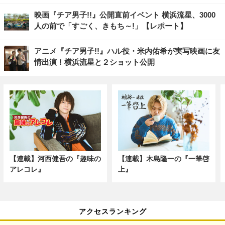
映画『チア男子!!』公開直前イベント 横浜流星、3000
人の前で「すごく、きもち～!」【レポート】
アニメ『チア男子!!』ハル役・米内佑希が実写映画に友
情出演！横浜流星と２ショット公開
【連載】河西健吾の『趣味の
【連載】木島隆一の『一筆啓
アレコレ』
上』
アクセスランキング