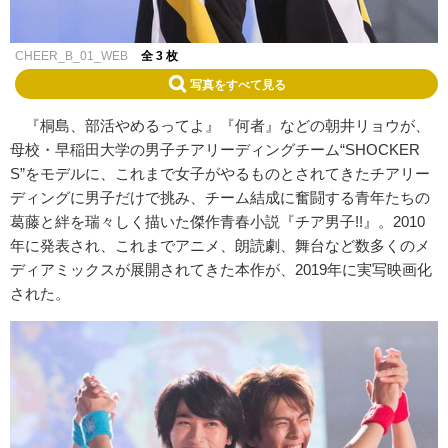
CHEER_B_01_WEB
全 3 枚
写真をすべて見る
『桐島、部活やめるってよ』『何者』などの朝井リョウが、
母校・早稲田大学の男子チアリーディングチーム“SHOCKER
S”をモデルに、これまで女子がやるものとされてきたチアリー
ディングに男子だけで挑み、チーム結成に奮闘する青年たちの
葛藤と絆を瑞々しく描いた傑作青春小説『チア男子!!』。2010
年に発表され、これまでアニメ、朗読劇、舞台など数多くのメ
ディアミックスが展開されてきた本作が、2019年に実写映画化
された。