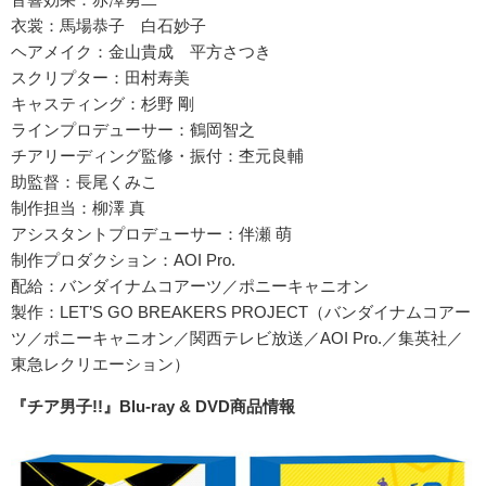
衣裳：馬場恭子 白石妙子
ヘアメイク：金山貴成 平方さつき
スクリプター：田村寿美
キャスティング：杉野 剛
ラインプロデューサー：鶴岡智之
チアリーディング監修・振付：杢元良輔
助監督：長尾くみこ
制作担当：柳澤 真
アシスタントプロデューサー：伴瀬 萌
制作プロダクション：AOI Pro.
配給：バンダイナムコアーツ／ポニーキャニオン
製作：LET’S GO BREAKERS PROJECT（バンダイナムコアー
ツ／ポニーキャニオン／関西テレビ放送／AOI Pro.／集英社／
東急レクリエーション）
『チア男子!!』Blu-ray & DVD商品情報