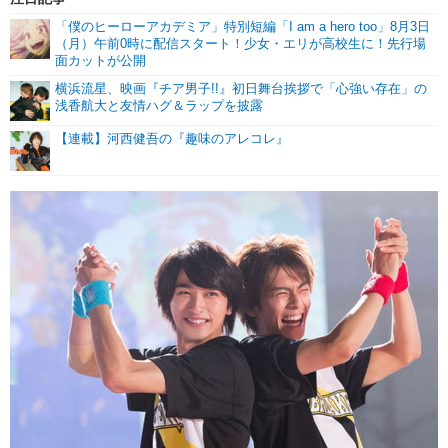
「僕のヒーローアカデミア」特別短編「I am a hero too」8月3日
（月）午前0時に配信スタート！少女・エリが高校生に！先行場
面カットが公開
横浜流星、映画『チア男子!!』初日舞台挨拶で「心強い存在」の
浅香航大と友情ハグ＆ラップを披露
【連載】河西健吾の『趣味のアレコレ』