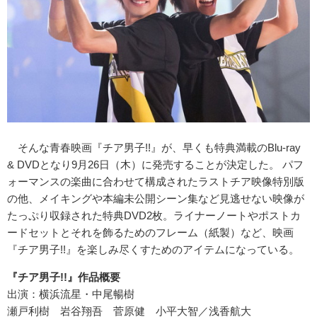
そんな青春映画『チア男子!!』が、早くも特典満載のBlu-ray
& DVDとなり9月26日（木）に発売することが決定した。 パフ
ォーマンスの楽曲に合わせて構成されたラストチア映像特別版
の他、メイキングや本編未公開シーン集など見逃せない映像が
たっぷり収録された特典DVD2枚。ライナーノートやポストカ
ードセットとそれを飾るためのフレーム（紙製）など、映画
『チア男子!!』を楽しみ尽くすためのアイテムになっている。
『チア男子!!』作品概要
出演：横浜流星・中尾暢樹
瀬戸利樹 岩谷翔吾 菅原健 小平大智／浅香航大