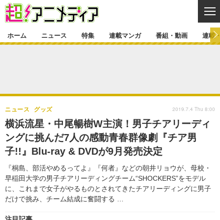
CL
ホーム
ニュース
特集
連載マンガ
番組・動画
連載
ニュース
ニュース一覧
アニメ
特集
ゲーム・アプリ
マンガ
特集一覧
カバー
連載マンガ
2019.7.4 Thu 8:00
ニュース
グッズ
映画
音楽
インタビュー
レポート
連載マンガ一覧
連載一覧
番組・動画
横浜流星・中尾暢樹W主演！男子チアリーディ
グッズ
イベント
ングに挑んだ7人の感動青春群像劇『チア男
ラキりす
番組・動画一覧
ラジオ
連載・ブログ
子!!』Blu-ray & DVDが9月発売決定
声優
コスプレ
動画
連載・ブログ一覧
コラム
『桐島、部活やめるってよ』『何者』などの朝井リョウが、母校・
舞台
新帝スタ
早稲田大学の男子チアリーディングチーム“SHOCKERS”をモデル
編集部ブログ・お知らせ
に、これまで女子がやるものとされてきたチアリーディングに男子
だけで挑み、チーム結成に奮闘する …
注目記事