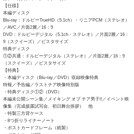
【仕様】
本編ディスク
Blu-ray：ドルビーTrueHD（5.1ch）・リニアPCM（ステレオ）
／AVC／片面2層／16：9
DVD：ドルビーデジタル（5.1ch・ステレオ）／片面2層／16：
9（スクイーズ）／ビスタサイズ
特典ディスク
①②共通：ドルビーデジタル（ステレオ）／片面2層／16：9
（スクイーズ）／ビスタサイズ
【特典】
・本編ディスク（Blu-ray／DVD）収録映像特典
特報／予告編／ラストチア映像特別版
・特典ディスク①②（DVD）
本編未公開シーン集／メイキング オブ チア男子!!／イベント映
像集（完成披露試写会、初日舞台挨拶） 他
・特製三方背ケース
・8つ折りライナーノート
・ポストカードフレーム（紙製）