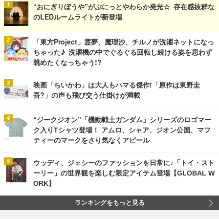
“おにぎりぼうや”がぷにっとやわらか発光☆ 存在感抜群な
のLEDルームライトが新登場
「東方Project」霊夢、魔理沙、チルノが洗濯ネットになっ
ちゃった♪ 洗濯機の中でぐるぐる回転し続ける姿を思わず
眺めたくなっちゃう!?
映画「ちいかわ」は大人もハマる傑作!「原作は東野圭
吾?」の声も飛び交う仕掛けが満載
“ジークジオン”「機動戦士ガンダム」シリーズのロゴマー
ク入りTシャツ登場！ アムロ、シャア、ジオン公国、マフ
ティーのマークをさり気なくアピール
ウッディ、ジェシーのファッションを日常に♪「トイ・スト
ーリー」の世界観を楽しむ限定アイテム登場【GLOBAL W
ORK】
ランキングをもっと見る