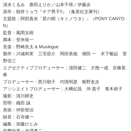
清水くるみ 唐田えりか／山本千尋／伊藤歩
原作：朝井リョウ『チア男子!!』（集英社文庫刊）
主題歌：阿部真央「君の唄（キミノウタ）」（PONY CANYO
N）
監督：風間太樹
脚本：登米裕一
音楽：野崎良太 & Musilogue
製作：川城和実 三宅容介 岡田美穂 潮田 一 木下暢起 菅
野信三
エグゼクティブプロデューサー：濵田健二 大熊一成 吉條英
希
プロデューサー：西川朝子 代情明彦 唯野友歩
アソシエイトプロデューサー：大﨑紀昌 沖 貴子 青木裕子
撮影：清川耕史
照明：織田 誠
美術：仲前智治
録音：石寺健一
編集：加藤ひとみ
音響効果：赤澤勇二