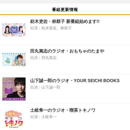
番組更新情報
紡木吏佐・林鼓子 新番組始めます!!
出演：紡木吏佐、林鼓子
田丸篤志のラジオ・おもちゃのたまや
出演：田丸篤志
山下誠一郎のラジオ・YOUR SEICHI BOOKS
出演：山下誠一郎
土岐隼一のラジオ・喫茶トキノワ
出演：土岐隼一