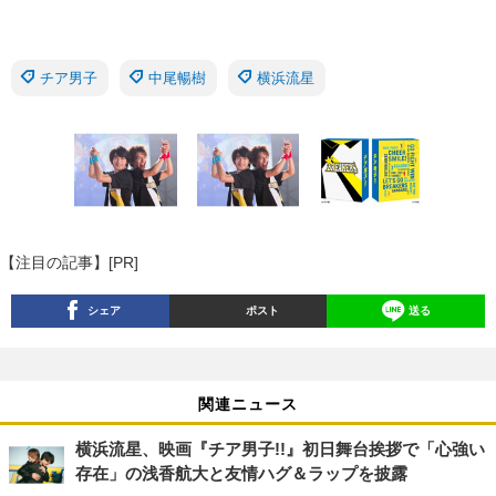
チア男子
中尾暢樹
横浜流星
【注目の記事】[PR]
シェア
ポスト
送る
関連ニュース
横浜流星、映画『チア男子!!』初日舞台挨拶で「心強い
存在」の浅香航大と友情ハグ＆ラップを披露