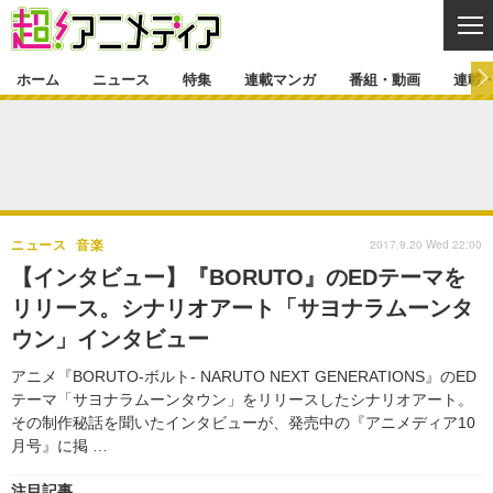
CL
ホーム
ニュース
特集
連載マンガ
番組・動画
連載
ニュース
ニュース一覧
アニメ
特集
ゲーム・アプリ
マンガ
特集一覧
カバー
連載マンガ
2017.9.20 Wed 22:00
ニュース
音楽
映画
音楽
インタビュー
レポート
連載マンガ一覧
連載一覧
番組・動画
【インタビュー】『BORUTO』のEDテーマを
グッズ
イベント
リリース。シナリオアート「サヨナラムーンタ
ラキりす
番組・動画一覧
ラジオ
連載・ブログ
ウン」インタビュー
声優
コスプレ
動画
連載・ブログ一覧
コラム
アニメ『BORUTO-ボルト- NARUTO NEXT GENERATIONS』のED
舞台
新帝スタ
テーマ「サヨナラムーンタウン」をリリースしたシナリオアート。
編集部ブログ・お知らせ
その制作秘話を聞いたインタビューが、発売中の『アニメディア10
月号』に掲 …
注目記事