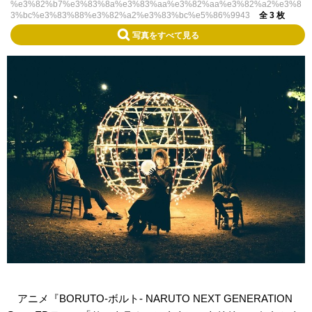
%e3%82%b7%e3%83%8a%e3%83%aa%e3%82%aa%e3%82%a2%e3%8
3%bc%e3%83%88%e3%82%a2%e3%83%bc%e5%86%9943
全 3 枚
写真をすべて見る
アニメ『BORUTO-ボルト- NARUTO NEXT GENERATION