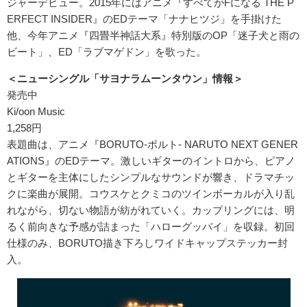
ジャーデビュー。2015年にはアニメ『すべてがFになる THE P
ERFECT INSIDER』のEDテーマ「ナナヒツジ」を手掛けた
他、今年アニメ『四畳半神話大系』特別版のOP「迷子犬と雨の
ビート」、ED「ラブマゲドン」を歌った。
＜ニューシングル「サヨナラムーンタウン」情報＞
発売中
Ki/oon Music
1,258円
表題曲は、アニメ『BORUTO-ボルト- NARUTO NEXT GENER
ATIONS』のEDテーマ。激しいギターのイントロから、ピアノ
とギターを主体にしたシンプルなサウンドが響き、ドラマチッ
クに楽曲が展開。コウスケとクミコのツインボーカルが入り乱
れながら、切ない物語が紡がれていく。カップリングには、明
るく前向きな予感が詰まった「ハローグッバイ」を収録。初回
仕様のみ、BORUTO描き下ろしワイドキャップステッカー封
入。