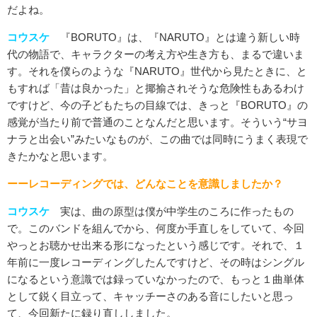
だよね。
コウスケ
『BORUTO』は、『NARUTO』とは違う新しい時
代の物語で、キャラクターの考え方や生き方も、まるで違いま
す。それを僕らのような『NARUTO』世代から見たときに、と
もすれば「昔は良かった」と揶揄されそうな危険性もあるわけ
ですけど、今の子どもたちの目線では、きっと『BORUTO』の
感覚が当たり前で普通のことなんだと思います。そういう“サヨ
ナラと出会い”みたいなものが、この曲では同時にうまく表現で
きたかなと思います。
ーーレコーディングでは、どんなことを意識しましたか？
コウスケ
実は、曲の原型は僕が中学生のころに作ったもの
で。このバンドを組んでから、何度か手直しをしていて、今回
やっとお聴かせ出来る形になったという感じです。それで、１
年前に一度レコーディングしたんですけど、その時はシングル
になるという意識では録っていなかったので、もっと１曲単体
として鋭く目立って、キャッチーさのある音にしたいと思っ
て、今回新たに録り直ししました。