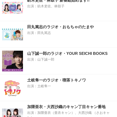
紡木吏佐・林鼓子 新番組始めます!!
出演：紡木吏佐、林鼓子
田丸篤志のラジオ・おもちゃのたまや
出演：田丸篤志
山下誠一郎のラジオ・YOUR SEICHI BOOKS
出演：山下誠一郎
土岐隼一のラジオ・喫茶トキノワ
出演：土岐隼一
加隈亜衣・大西沙織のキャン丁目キャン番地
出演：加隈亜衣（亜衣キャン）、大西沙織 （さおキャ