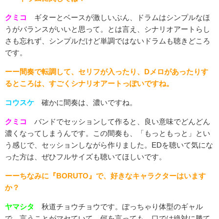
クミコ
ギターとベースが激しいぶん、ドラムはシンプルなほ
うがバランスがいいと思って。とは言え、シナリオアートらし
さも忘れず、シンプルだけど単調ではないドラムも聴きどころ
です。
ーー間奏で転調して、セリフが入ったり、Dメロがあったりす
るところは、すごくシナリオアートっぽいですね。
コウスケ
確かに間奏は、濃いですね。
クミコ
バンドでセッションして作ると、良い意味でどんどん
濃くなってしまうんです。この間奏も、「もっともっと」とい
う感じで、セッションしながら作りました。EDを聴いて気にな
った方は、ぜひフルサイズも聴いてほしいです。
ーーちなみに『BORUTO』で、好きなキャラクターはいます
か？
ヤマシタ
秋道チョウチョウです。ぽっちゃり体型のギャル
で、言うことがマセていて。何を言っても、口では絶対に勝て