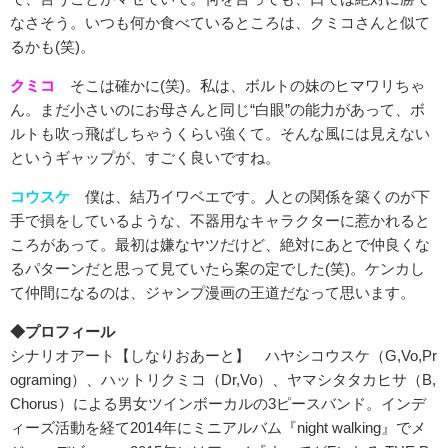
なさそう。いつも何か食べているところは、クミコさんと似て
るかも(笑)。
クミコ
そこは確かに(笑)。私は、ボルトの妹のヒマワリちゃ
ん。まだ小さいのにお母さんと同じ“白眼”の能力があって、ボ
ルトも吹っ飛ばしちゃうくらい強くて。そんな風には見えない
というギャップが、すごく良いですね。
コウスケ
僕は、結乃イワベエです。人との関係を築くのが下
手で損をしているような、不器用なキャラクターに惹かれると
ころがあって。最初は嫌なヤツだけど、絶対にあとで仲良くな
るパターンだと思って見ていたら案の定でした(笑)。ケンカし
て仲間になるのは、ジャンプ漫画の王道だなって思います。
◆プロフィール
シナリオアート【しなりおあーと】 ハヤシコウスケ（G,Vo,Pr
ograming）、ハットリクミコ（Dr,Vo）、ヤマシタタカヒサ（B,
Chorus）による男女ツインボーカルの3ピースバンド。インデ
ィーズ活動を経て2014年にミニアルバム『night walking』でメ