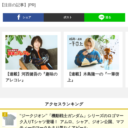
【注目の記事】[PR]
シェア
ポスト
送る
【連載】河西健吾の『趣味の
【連載】木島隆一の『一筆啓
アレコレ』
上』
アクセスランキング
“ジークジオン”「機動戦士ガンダム」シリーズのロゴマー
ク入りTシャツ登場！ アムロ、シャア、ジオン公国、マフ
ティーのマークをさり気なくアピール