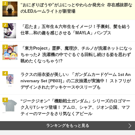
“おにぎりぼうや”がぷにっとやわらか発光☆ 存在感抜群な
のLEDルームライトが新登場
「忍たま」五年生＆六年生をイメージ！手裏剣、髪を結う
仕草…和の趣を感じさせる「MAYLA」パンプス
「東方Project」霊夢、魔理沙、チルノが洗濯ネットになっ
ちゃった♪ 洗濯機の中でぐるぐる回転し続ける姿を思わず
眺めたくなっちゃう!?
ラクスの浴衣姿が美しい♪ 「ガンダムカードゲーム 1st An
niversary Set [PB03]」の二次抽選が実施中！ ストフリが
デザインされたデッキケースやスリーブも
“ジークジオン”「機動戦士ガンダム」シリーズのロゴマー
ク入りTシャツ登場！ アムロ、シャア、ジオン公国、マフ
ティーのマークをさり気なくアピール
ランキングをもっと見る