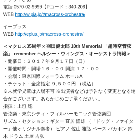
電話 0570-02-9999【Pコード：340-206】
WEB
http://w.pia.jp/t/macross-orchestra/
イープラス
WEB
http://eplus.jp/macross-orchestra/
＜マクロス35周年 × 羽田健太郎 10th Memorial 「超時空管弦
楽」 remember ヘルシー・ウィングス・オーケストラ情報＞
・開催日：２０１７年９月１７日（日）
・開催時間：開場１６：００ 開演 １７：００
・会場：東京国際フォーラム ホールA
・チケット：全席指定 ９,５００円 （税込）
※未就学児童は入場不可 ※出演者などは予告なく変更となる場
合がございます。あらかじめご了承ください 。
指揮：上垣 聡
管弦楽：東京シティ・フィルハーモニック管弦楽団
リズム・セクション：ギター 直居 隆雄 （「ドッグ・ファイタ
ー」他オリジナル奏者） ピアノ 佐山 雅弘 ベース バカボン 鈴
木 ドラム 土屋 吉弘