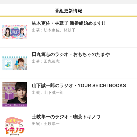
番組更新情報
紡木吏佐・林鼓子 新番組始めます!!
出演：紡木吏佐、林鼓子
田丸篤志のラジオ・おもちゃのたまや
出演：田丸篤志
山下誠一郎のラジオ・YOUR SEICHI BOOKS
出演：山下誠一郎
土岐隼一のラジオ・喫茶トキノワ
出演：土岐隼一