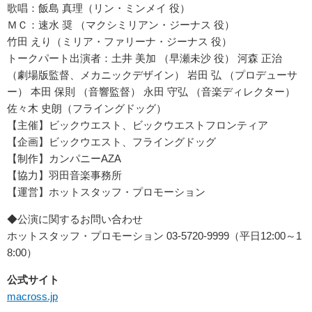
歌唱：飯島 真理（リン・ミンメイ 役）
ＭＣ：速水 奨 （マクシミリアン・ジーナス 役）
竹田 えり（ミリア・ファリーナ・ジーナス 役）
トークパート出演者：土井 美加 （早瀬未沙 役） 河森 正治
（劇場版監督、メカニックデザイン） 岩田 弘 （プロデューサ
ー） 本田 保則 （音響監督） 永田 守弘 （音楽ディレクター）
佐々木 史朗（フライングドッグ）
【主催】ビックウエスト、ビックウエストフロンティア
【企画】ビックウエスト、フライングドッグ
【制作】カンパニーAZA
【協力】羽田音楽事務所
【運営】ホットスタッフ・プロモーション
◆公演に関するお問い合わせ
ホットスタッフ・プロモーション 03-5720-9999（平日12:00～1
8:00）
公式サイト
macross.jp