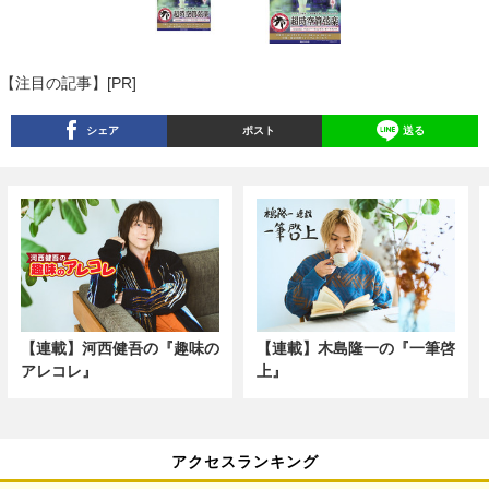
【注目の記事】[PR]
シェア
ポスト
送る
【連載】河西健吾の『趣味の
【連載】木島隆一の『一筆啓
アレコレ』
上』
アクセスランキング