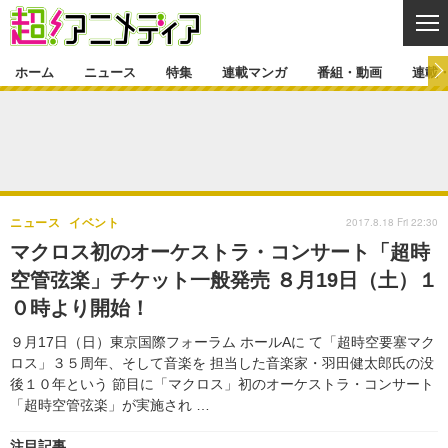
CL
ホーム
ニュース
特集
連載マンガ
番組・動画
連載
ニュース
ニュース一覧
アニメ
特集
ゲーム・アプリ
マンガ
特集一覧
カバー
連載マンガ
2017.8.18 Fri 22:30
ニュース
イベント
映画
音楽
インタビュー
レポート
連載マンガ一覧
連載一覧
番組・動画
マクロス初のオーケストラ・コンサート「超時
グッズ
イベント
空管弦楽」チケット一般発売 ８月19日（土）１
ラキりす
番組・動画一覧
ラジオ
連載・ブログ
０時より開始！
声優
コスプレ
動画
連載・ブログ一覧
コラム
９月17日（日）東京国際フォーラム ホールAに て「超時空要塞マク
舞台
新帝スタ
ロス」３５周年、そして音楽を 担当した音楽家・羽田健太郎氏の没
編集部ブログ・お知らせ
後１０年という 節目に「マクロス」初のオーケストラ・コンサート
「超時空管弦楽」が実施され …
注目記事