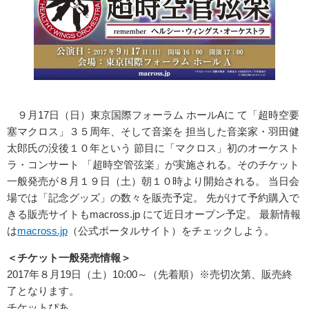
９月17日（日）東京国際フォーラム ホールAに て「超時空要
塞マクロス」３５周年、そして音楽を 担当した音楽家・羽田健
太郎氏の没後１０年という 節目に「マクロス」初のオーケスト
ラ・コンサート 「超時空管弦楽」が実施される。そのチケット
一般発売が８月１９日（土）朝１０時より開始される。 当日会
場では「記念グッズ」の数々を販売予定。 先がけて予約購入で
きる販売サイトもmacross.jp にて近日オープン予定。 最新情報
は
macross.jp
（公式ポータルサイト）をチェックしよう。
＜チケット一般発売情報＞
2017年８月19日（土）10:00～（先着順）※売切次第、販売終
了となります。
チケットぴあ