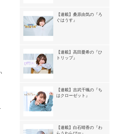
【連載】桑原由気の『ろ
ぐはうす』
【連載】高田憂希の『ひ
トリップ』
い
【連載】吉武千颯の『ち
はクローゼット』
ベ
【連載】白石晴香の『わ
らうわらびー』