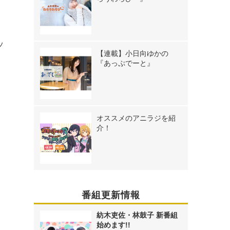
ッ
【連載】小日向ゆかの
『あっぷでーと』
オススメのアニラジを紹
介！
番組更新情報
紡木吏佐・林鼓子 新番組
始めます!!