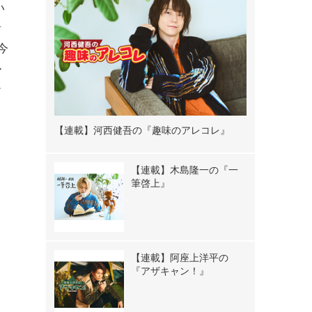
い
音
今
ル
ひ
【連載】河西健吾の『趣味のアレコレ』
【連載】木島隆一の『一
筆啓上』
【連載】阿座上洋平の
『アザキャン！』