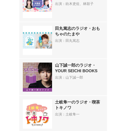
出演：紡木吏佐、林鼓子
田丸篤志のラジオ・おも
ちゃのたまや
出演：田丸篤志
山下誠一郎のラジオ・
YOUR SEICHI BOOKS
出演：山下誠一郎
》
土岐隼一のラジオ・喫茶
トキノワ
出演：土岐隼一