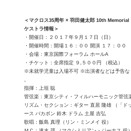
＜マクロス35周年 × 羽田健太郎 10th Memor
ケストラ情報＞
・開催日：２０１７年９月１７日（日）
・開催時間：開場１６：００ 開演 １７：００
・会場：東京国際フォーラム ホールA
・チケット：全席指定 ９,５００円 （税込）
※未就学児童は入場不可 ※出演者などは予告
。
指揮：上垣 聡
管弦楽：東京シティ・フィルハーモニック管弦
リズム・セクション：ギター 直居 隆雄 （「ド
ース バカボン 鈴木 ドラム 土屋 吉弘
歌唱：飯島 真理（リン・ミンメイ 役）
ＭＣ：速水 奨 （マクシミリアン・ジーナス 役