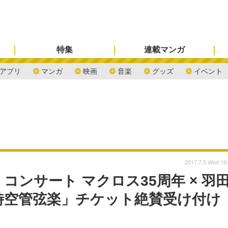
特集
連載マンガ
アプリ
マンガ
映画
音楽
グッズ
イベント
2017.7.5 Wed 19
ンサート マクロス35周年 × 羽
l 「超時空管弦楽」チケット絶賛受け付け