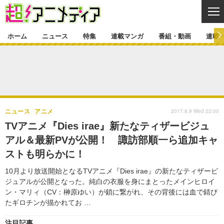
CL
ホーム
ニュース
特集
連載マンガ
番組・動画
連載
ニュース
ニュース一覧
アニメ
特集
ゲーム・アプリ
マンガ
特集一覧
カバー
連載マンガ
2017.8.9 Wed 22:00
ニュース
アニメ
映画
音楽
インタビュー
レポート
連載マンガ一覧
連載一覧
番組・動画
TVアニメ『Dies irae』新たなティザービジュ
グッズ
イベント
アル＆最新PVが公開！ 諏訪部順一ら追加キャ
ラキりす
番組・動画一覧
ラジオ
連載・ブログ
ストも明らかに！
声優
コスプレ
動画
連載・ブログ一覧
コラム
10月より放送開始となるTVアニメ『Dies irae』の新たなティザービ
舞台
新帝スタ
ジュアルが公開となった。純白の衣服を身にまとったメインヒロイ
編集部ブログ・お知らせ
ン・マリィ（CV：榊原ゆい）が鎖に繋がれ、その背後には血で錆び
たギロチンが描かれてお …
注目記事