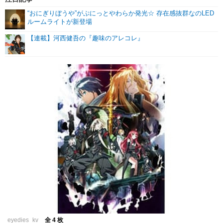
“おにぎりぼうや”がぷにっとやわらか発光☆ 存在感抜群なのLED
ルームライトが新登場
【連載】河西健吾の『趣味のアレコレ』
eyedies_kv
全 4 枚