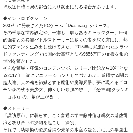
※放送日時は局の都合により変更になる場合があります。
◆イントロダクション
2007年に発表されたPCゲーム「Dies irae」シリーズ。
その重厚な世界設定や、一癖も二癖もあるキャラクター、圧倒
的強者との異能バトルストーリーは多くの者を深く虜にし、熱
狂的ファンを生み出し続けてきた。2015年に実施されたクラウ
ドファンディングでは国内最高額となる9656万円の支援を集め
世間を驚かせた。
そんな驚異・狂気のコンテンツが、シリーズ開始から10年とな
る2017年、遂にアニメーションとして放たれる。暗躍する闇の
超人達、人の魂を触媒とする魔術や魔導兵器、夢に現れるギロ
チン跡の残る美少女、神々しい最強の敵…。「恐怖劇(グランギ
ニョル)」の、幕が上がる―。
◆ストーリー
「諏訪原市」に暮らす、ごく普通の学生藤井蓮は親友の遊佐司
狼と殴り合いの決闘を起こし、決別。
それでも幼馴染の綾瀬香純や先輩の氷室玲愛と共に元の学園生