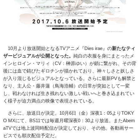
10月より放送開始となるTVアニメ『Dies irae』の
新たなティ
ザービジュアルが公開となった。
純白の衣服を身にまとったメ
インヒロイン・マリィ（CV：榊原ゆい）が鎖に繋がれ、その背
後には血で錆びたギロチンが描かれており、神々しさと妖しさ
が入り混じるビジュアルとなっている。さらに最新PVも解禁と
なり、主人公・藤井蓮（鳥海浩輔）の日常が突如として一変
し、戦わなければ生き残れない激しい戦いへと巻き込まれてい
く様子が迫力満点の映像で表現されている。
さらに、放送日が決定。10月6日（金）深夜1：05よりTOKY
O MXにて、BS11では毎週月曜深夜0：30より放送。またAbem
aTVでは地上波同時配信が決定しており、その他、各動画サー
ビスでも順次配信予定だ。