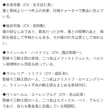
◆氷室玲愛（CV：生天目仁美）
蓮と香純より一つ年上の先輩。日独クォーターで教会に住んで
いる。
◆遊佐司狼（CV：前田剛）
蓮の幼なじみであり、親友だった少年。蓮との喧嘩のあと、病
院を脱走して学校からも去る。その後の行方は杳として知れな
い。
◆ラインハルト・ハイドリヒ（CV：諏訪部順一）
聖槍十三騎士団の首領。二つ名はメフィストフェレス。ベルリ
ン崩壊時から消息を絶っている。
◆ヴァレリア・トリファ（CV：成田 剣）
聖槍十三騎士団の一人。二つ名はクリストフ・ローエングリー
ン。ラインハルト不在の騎士団をまとめる首領代行。
◆ヴィルヘルム・エーレンブルグ（CV：谷山紀章）
聖槍十三騎士団の一人。二つ名はカズィクル・ベイ。アルビノ
であり、自らを吸血鬼と定義している戦闘狂。