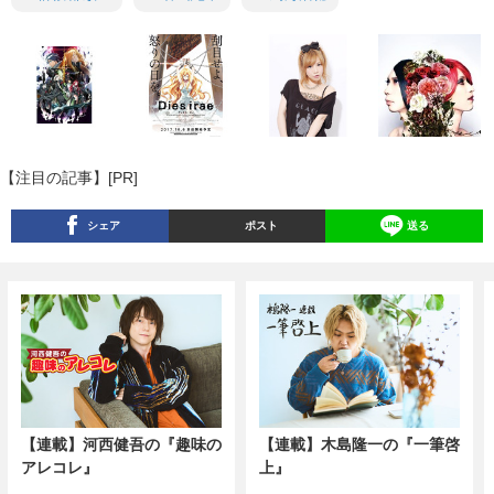
【注目の記事】[PR]
シェア
ポスト
送る
【連載】河西健吾の『趣味の
【連載】木島隆一の『一筆啓
アレコレ』
上』