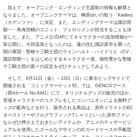
加えて、オープニング・エンディング主題歌の情報も解禁と
なりました。オープニングテーマは、榊原ゆいの歌う「Kadenz
（カデンツァ）」に決定。また、エンディングテーマは諏訪部
順一・鳥海浩輔のユニット、フェロ☆メンが担当することも決
定した。また、アニメ公式HPにてキャラクターの追加情報が一
挙公開に。今回追加となったのは、蓮の住む諏訪原市を襲った
闇の軍団・聖槍十三騎士団のラインハルト・ハイドリヒ（CV：
諏訪部順一）をはじめとするキャラクター達。個性豊かな聖槍
十三騎士団の面々の設定をぜひチェックしてみよう。
そして、8月11日（金）～13日（日）に東京ビッグサイトで
開催される「コミックマーケット92」では、GENCOブース
（西4ホール No.4341）にて、オリジナルグッズの販売のほか、
登場キャラクターのコスプレをしたコンパニオンによる無料グ
ッズの配布などを行う。販売される商品は、原作イラストのB2
タペストリーやフルグラフィックTシャツといった原作ファン
ならぜひ押さえておきたいアイテムや、アニメのティザービジ
ュアルを使用したクールなデザインのICカードケースや手帳型
デニムスマホケースをラインナップ。また、コミックマーケッ