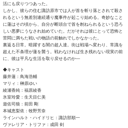
活にも戻りつつあった。
しかし、彼らの住む諏訪原市では人が首を斬り落とされて殺さ
れるという無差別連続通り魔事件が起こり始める。奇妙なこと
に蓮はその頃から、自分が断頭台で首を刎ねられるという恐ろ
しい悪夢にうなされ始めていた。だがそれは彼にとって恐怖と
苦悶に満ちた戦いの物語の前触れでしかなかった。
裏返る日常。暗躍する闇の超人達。街は戦場へ変わり、常識を
超えた不条理が蓮を襲う。戦わなければ生き残れない現実の前
に、彼は平凡な生活を取り戻せるのか―
◆キャスト
藤井蓮：鳥海浩輔
マリィ：榊原ゆい
綾瀬香純：福原綾香
氷室玲愛：生天目仁美
遊佐司狼：前田 剛
本城恵梨依：牧野芳奈
ラインハルト・ハイドリヒ：諏訪部順一
ヴァレリア・トリファ：成田 剣