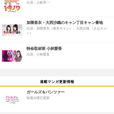
出演：土岐隼一
加隈亜衣・大西沙織のキャン丁目キャン番地
出演：加隈亜衣（亜衣キャン）、大西沙織 （さおキャ
ン）
特命取材班 小林愛香
出演：小林愛香
連載マンガ更新情報
ガールズ＆パンツァー
毎週火曜日更新