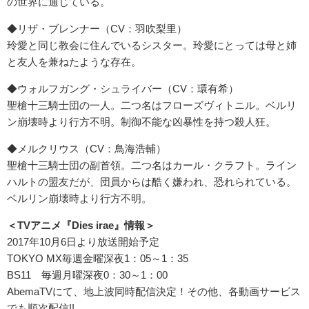
の世界に通じている。
◆リザ・ブレンナー（CV：羽吹梨里）
玲愛と同じ教会に住んでいるシスター。玲愛にとっては母と姉
と友人を兼ねたような存在。
◆ウォルフガング・シュライバー（CV：環有希）
聖槍十三騎士団の一人。二つ名はフローズヴィトニル。ベルリ
ン崩壊時より行方不明。制御不能な凶暴性を持つ殺人狂。
◆メルクリウス（CV：鳥海浩輔）
聖槍十三騎士団の副首領。二つ名はカール・クラフト。ライン
ハルトの盟友だが、団員からは酷く嫌われ、恐れられている。
ベルリン崩壊時より行方不明。
＜TVアニメ『
Dies irae
』情報＞
2017年10月6日より放送開始予定
TOKYO MX毎週金曜深夜1：05～1：35
BS11 毎週月曜深夜0：30～1：00
AbemaTVにて、地上波同時配信決定！その他、各動画サービス
でも順次配信!!