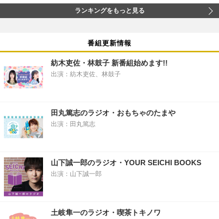
ランキングをもっと見る
番組更新情報
紡木吏佐・林鼓子 新番組始めます!!
出演：紡木吏佐、林鼓子
田丸篤志のラジオ・おもちゃのたまや
出演：田丸篤志
山下誠一郎のラジオ・YOUR SEICHI BOOKS
出演：山下誠一郎
土岐隼一のラジオ・喫茶トキノワ