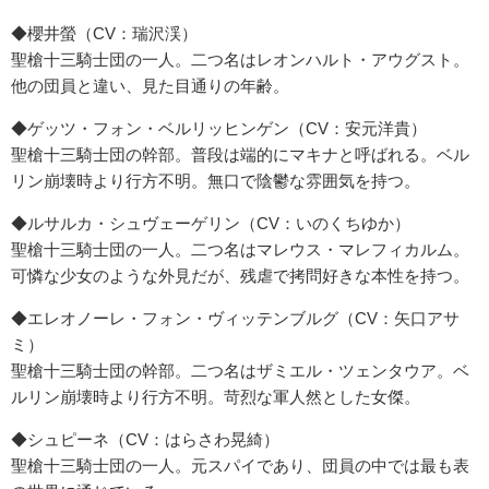
◆櫻井螢（CV：瑞沢渓）
聖槍十三騎士団の一人。二つ名はレオンハルト・アウグスト。
他の団員と違い、見た目通りの年齢。
◆ゲッツ・フォン・ベルリッヒンゲン（CV：安元洋貴）
聖槍十三騎士団の幹部。普段は端的にマキナと呼ばれる。ベル
リン崩壊時より行方不明。無口で陰鬱な雰囲気を持つ。
◆ルサルカ・シュヴェーゲリン（CV：いのくちゆか）
聖槍十三騎士団の一人。二つ名はマレウス・マレフィカルム。
可憐な少女のような外見だが、残虐で拷問好きな本性を持つ。
◆エレオノーレ・フォン・ヴィッテンブルグ（CV：矢口アサ
ミ）
聖槍十三騎士団の幹部。二つ名はザミエル・ツェンタウア。ベ
ルリン崩壊時より行方不明。苛烈な軍人然とした女傑。
◆シュピーネ（CV：はらさわ晃綺）
聖槍十三騎士団の一人。元スパイであり、団員の中では最も表