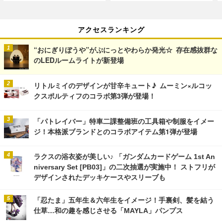
アクセスランキング
“おにぎりぼうや”がぷにっとやわらか発光☆ 存在感抜群な
のLEDルームライトが新登場
リトルミイのデザインが甘辛キュート♪ ムーミン×ルコッ
クスポルティフのコラボ第3弾が登場！
「パトレイバー」特車二課整備班の工具箱や制服をイメー
ジ！本格派ブランドとのコラボアイテム第1弾が登場
ラクスの浴衣姿が美しい♪ 「ガンダムカードゲーム 1st An
niversary Set [PB03]」の二次抽選が実施中！ ストフリが
デザインされたデッキケースやスリーブも
「忍たま」五年生＆六年生をイメージ！手裏剣、髪を結う
仕草…和の趣を感じさせる「MAYLA」パンプス