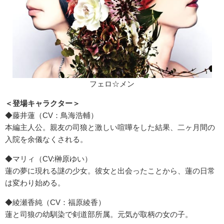
フェロ☆メン
＜登場キャラクター＞
◆藤井蓮（CV：鳥海浩輔）
本編主人公。親友の司狼と激しい喧嘩をした結果、二ヶ月間の
入院を余儀なくされる。
◆マリィ（CV:榊原ゆい）
蓮の夢に現れる謎の少女。彼女と出会ったことから、蓮の日常
は変わり始める。
◆綾瀬香純（CV：福原綾香）
蓮と司狼の幼馴染で剣道部所属。元気が取柄の女の子。