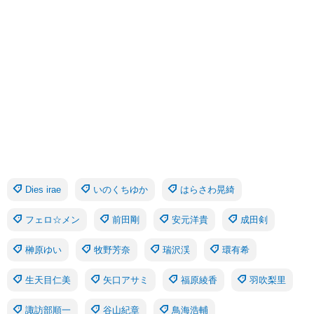
Dies irae
いのくちゆか
はらさわ晃綺
フェロ☆メン
前田剛
安元洋貴
成田剣
榊原ゆい
牧野芳奈
瑞沢渓
環有希
生天目仁美
矢口アサミ
福原綾香
羽吹梨里
諏訪部順一
谷山紀章
鳥海浩輔