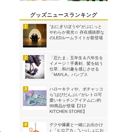
グッズニュースランキング
“おにぎりぼうや”がぷにっと
やわらか発光☆ 存在感抜群な
のLEDルームライトが新登場
「忍たま」五年生＆六年生を
イメージ！手裏剣、髪を結う
仕草…和の趣を感じさせる
「MAYLA」パンプス
ハローキティや、ポチャッコ
ら“はぴだんぶい”がレトロ可
愛いキッチンアイテムに♪約
90商品が登場【212
KITCHEN STORE】
デクや爆豪と一緒にお出かけ
♪ 「ヒロアカ」“いっしょにお