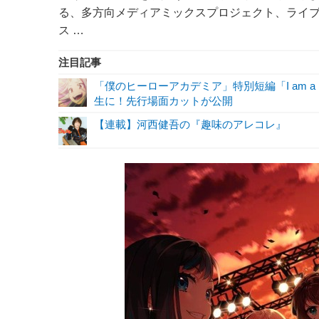
る、多方向メディアミックスプロジェクト、ライブレ
ス …
注目記事
「僕のヒーローアカデミア」特別短編「I am a 
生に！先行場面カットが公開
【連載】河西健吾の『趣味のアレコレ』