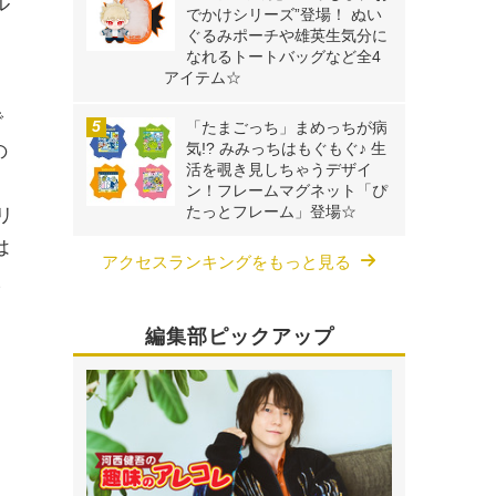
ル
でかけシリーズ”登場！ ぬい
ぐるみポーチや雄英生気分に
なれるトートバッグなど全4
アイテム☆
で
「たまごっち」まめっちが病
気!? みみっちはもぐもぐ♪ 生
の
活を覗き見しちゃうデザイ
ン！フレームマグネット「ぴ
たっとフレーム」登場☆
リ
は
アクセスランキングをもっと見る
人
編集部ピックアップ
フ