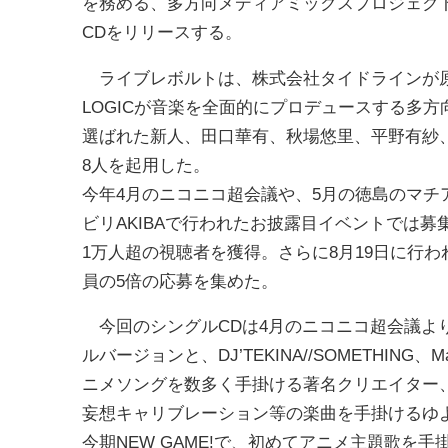
を務める、多方向メディアミックスプロジェクト
CDをリリースする。
ライブレボルトは、株式会社タイドラインが原
LOGICが音楽を全面的にプロデュースする多
選ばれた新人、田口華有、秋場悠里、平野有紗
8人を起用した。
今年4月のニコニコ超会議や、5月の徳島のマチ
ビリAKIBAで行われたお披露目イベントでは
1万人超の視聴者を獲得。さらに8月19日に行われる0
員の5倍の応募を集めた。
今回のシングルCDは4月のニコニコ超会議より
ルバージョンと、DJ’TEKINA//SOMETHING、
ニメソングを数多く手掛ける著名クリエイター、
妄想キャリブレーション等の楽曲を手掛けるゆ
今期NEW GAME!で、初めてアニメ主題歌を手掛けた