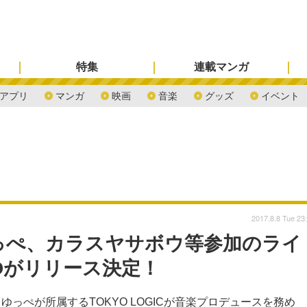
特集
連載マンガ
アプリ
マンガ
映画
音楽
グッズ
イベント
2017.8.8 Tue 23
っぺ、カラスヤサボウ等参加のライ
Dがリリース決定！
っぺが所属するTOKYO LOGICが音楽プロデュースを務め