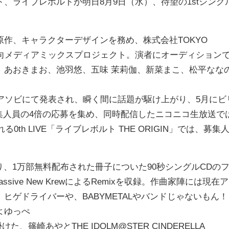
、ライブレボルトが明日8月9日（水）、待望の1stシング
作、キャラクターデザインを務め、株式会社TOKYO
方向メディアミックスプロジェクト。演者にオーディション
、あおきまお、池羽悠、五味 茉莉伽、新菜まこ、松平なな
アソビにて発表され、瞬く間に話題が駆け上がり、5月にビ
募集人員の4倍の応募を集め、同時配信したニコニコ生放送で
th LIVE「ライブレボルト THE ORIGIN」では、募集
、1万部無料配布された冊子についた90秒シングルCDの
Massive New KrewによるRemixを収録。作曲家陣には現在ア
ヒゲドライバーや、BABYMETALやバンドじゃないもん！
よゆっぺ
、篠崎あやとTHE IDOLM@STER CINDERELLA