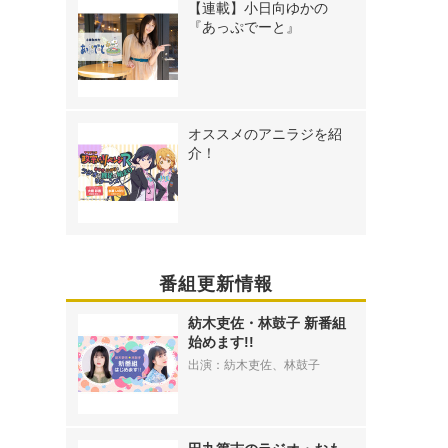
【連載】小日向ゆかの
『あっぷでーと』
オススメのアニラジを紹
介！
番組更新情報
紡木吏佐・林鼓子 新番組
始めます!!
出演：紡木吏佐、林鼓子