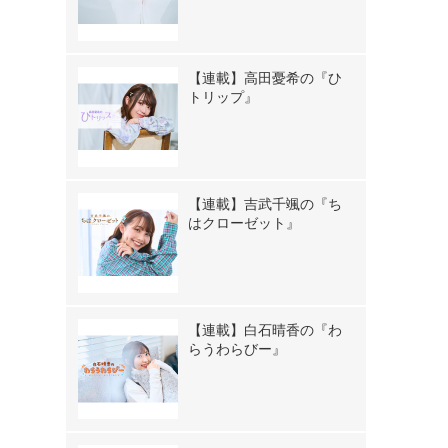
【連載】高田憂希の『ひ
トリップ』
【連載】吉武千颯の『ち
はクローゼット』
【連載】白石晴香の『わ
らうわらびー』