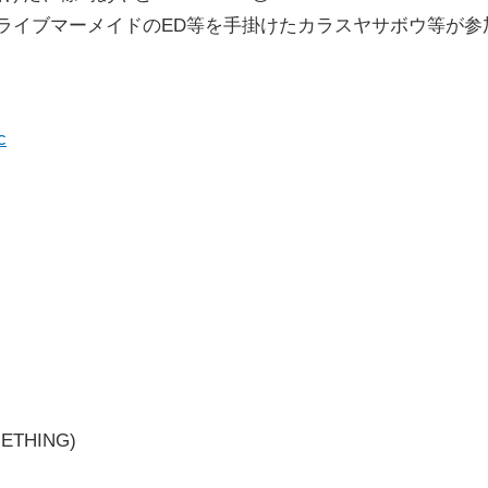
リードライブマーメイドのED等を手掛けたカラスヤサボウ等が参
c
OMETHING)