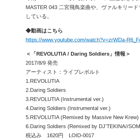
MASTER 043 二宮飛鳥楽曲や、ヴァルキ
している。
◆動画はこちら
https://www.youtube.com/watch?v=zrWDa-R6_F
＜「REVOLUTIA / Daring Soldiers」情報＞
2017/8/9 発売
アーティスト：ライブレボルト
1.REVOLUTIA
2.Daring Soldiers
3.REVOLUTIA (Instrumental ver.)
4.Daring Soldiers (Instrumental ver.)
5.REVOLUTIA (Remixed by Massive New Krew)
6.Daring Soldiers (Remixed by DJ’TEKINA//S
税込み 1620円 LOID-0017