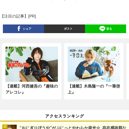
【注目の記事】[PR]
シェア
ポスト
送る
【連載】河西健吾の『趣味の
【連載】木島隆一の『一筆啓
アレコレ』
上』
アクセスランキング
“おにぎりぼうや”がぷにっとやわらか発光☆ 存在感抜群な