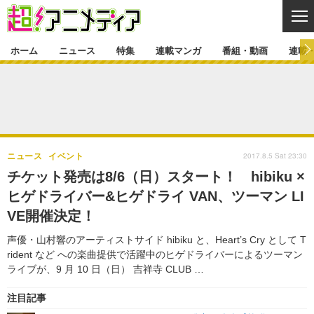
CL
ホーム
ニュース
特集
連載マンガ
番組・動画
連載
ニュース
ニュース一覧
アニメ
特集
ゲーム・アプリ
マンガ
特集一覧
カバー
連載マンガ
2017.8.5 Sat 23:30
ニュース
イベント
映画
音楽
インタビュー
レポート
連載マンガ一覧
連載一覧
番組・動画
チケット発売は8/6（日）スタート！ hibiku ×
グッズ
イベント
ヒゲドライバー&ヒゲドライ VAN、ツーマン LI
ラキりす
番組・動画一覧
ラジオ
連載・ブログ
VE開催決定！
声優
コスプレ
動画
連載・ブログ一覧
コラム
声優・山村響のアーティストサイド hibiku と、Heart’s Cry として T
舞台
新帝スタ
rident など への楽曲提供で活躍中のヒゲドライバーによるツーマン
編集部ブログ・お知らせ
ライブが、9 月 10 日（日） 吉祥寺 CLUB …
注目記事