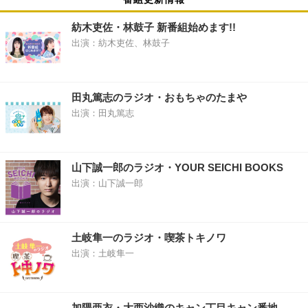
紡木吏佐・林鼓子 新番組始めます!!
出演：紡木吏佐、林鼓子
田丸篤志のラジオ・おもちゃのたまや
出演：田丸篤志
山下誠一郎のラジオ・YOUR SEICHI BOOKS
出演：山下誠一郎
土岐隼一のラジオ・喫茶トキノワ
出演：土岐隼一
加隈亜衣・大西沙織のキャン丁目キャン番地