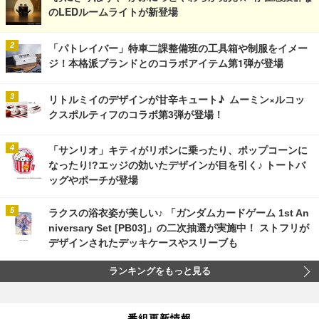
のLEDルームライトが新登場
「パトレイバー」特車二課整備班の工具箱や制服をイメー
ジ！本格派ブランドとのコラボアイテム第1弾が登場
リトルミイのデザインが甘辛キュート♪ ムーミン×ルコッ
クスポルティフのコラボ第3弾が登場！
「サンリオ」キティがリボンに乗ったり、ポップコーンに
なったり!?エッジの効いたデザインが目を引く♪ トートバ
ッグやポーチが登場
ラクスの浴衣姿が美しい♪ 「ガンダムカードゲーム 1st An
niversary Set [PB03]」の二次抽選が実施中！ ストフリが
デザインされたデッキケースやスリーブも
ランキングをもっと見る
番組更新情報