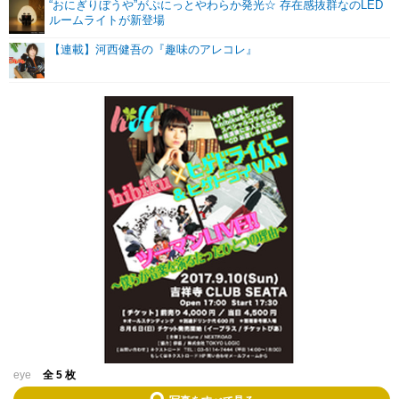
“おにぎりぼうや”がぷにっとやわらか発光☆ 存在感抜群なのLED
ルームライトが新登場
【連載】河西健吾の『趣味のアレコレ』
eye
全 5 枚