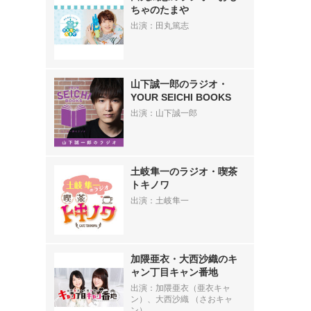
ちゃのたまや
出演：田丸篤志
山下誠一郎のラジオ・
YOUR SEICHI BOOKS
出演：山下誠一郎
土岐隼一のラジオ・喫茶
トキノワ
出演：土岐隼一
加隈亜衣・大西沙織のキ
ャン丁目キャン番地
出演：加隈亜衣（亜衣キャ
ン）、大西沙織 （さおキャ
ン）