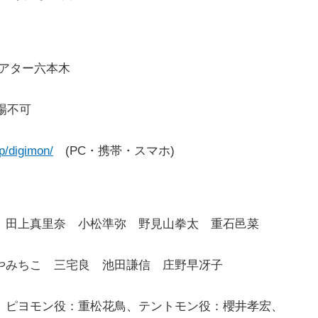
ーシアター六本木
入場不可
jp/digimon/
(PC・携帯・スマホ)
 田上真里奈 小松準弥 野見山拳太 重石邑菜
やみちこ 三宅良 池田謙信 庄野早冴子
、ピヨモン役：重松花鳥、テントモン役：櫻井孝宏、