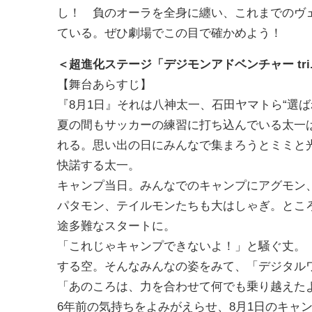
し！ 負のオーラを全身に纏い、これまでのヴ
ている。ぜひ劇場でこの目で確かめよう！
＜超進化ステージ「デジモンアドベンチャー tri.
【舞台あらすじ】
『8月1日』それは八神太一、石田ヤマトら“選
夏の間もサッカーの練習に打ち込んでいる太一
れる。思い出の日にみんなで集まろうとミミと
快諾する太一。
キャンプ当日。みんなでのキャンプにアグモン
パタモン、テイルモンたちも大はしゃぎ。とこ
途多難なスタートに。
「これじゃキャンプできないよ！」と騒ぐ丈。
する空。そんなみんなの姿をみて、「デジタル
「あのころは、力を合わせて何でも乗り越えた
6年前の気持ちをよみがえらせ、8月1日のキャ