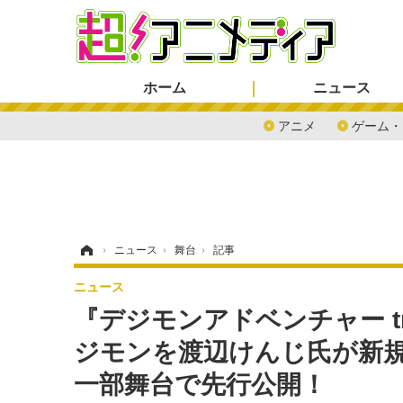
ホーム
ニュース
アニメ
ゲーム・
ホーム
›
ニュース
›
舞台
›
記事
ニュース
『デジモンアドベンチャー tr
ジモンを渡辺けんじ氏が新規描
一部舞台で先行公開！