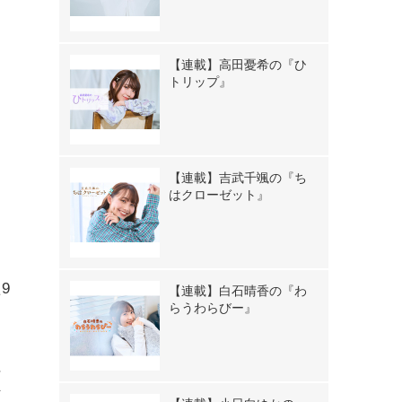
【連載】高田憂希の『ひ
トリップ』
【連載】吉武千颯の『ち
はクローゼット』
9
【連載】白石晴香の『わ
らうわらびー』
と
に
な