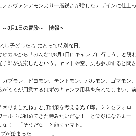
ェノムヴァンデモンより一層鋭さが増したデザインに仕上
 ～8月1日の冒険～」
情報＞
ばれし子どもたち”にとって特別な日。
はヒカルから「みんなで8月1日にキャンプに行こう」と誘
光子郎が提案したという。ヤマトや空、丈も参加すると聞
、ガブモン、ピヨモン、テントモン、パルモン、ゴマモン
ろがミミが用意するはずのキャンプ用具を忘れてしまい、
「困りましたね」と打開策を考える光子郎。ミミをフォロ
ワールドに初めてきた時みたいだな！」と笑顔になる太一
よな！」「そうだな」と頷くヤマト。
ンプが始まった――――。