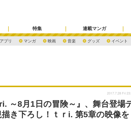
特集
連載マンガ
アプリ
マンガ
映画
音楽
グッズ
イベント
2017.7.28 Fri 23
i. ～8月1日の冒険～』、舞台登場
き下ろし！ｔｒi. 第5章の映像を