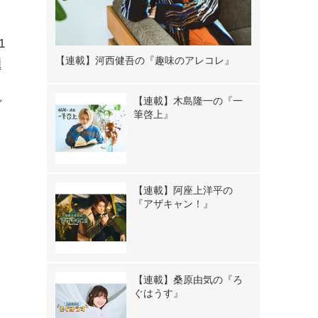
1
【連載】河西健吾の『趣味のアレコレ』
題
台
【連載】木島隆一の『一
ヴ
筆啓上』
【連載】阿座上洋平の
『アザキャン！』
【連載】桑原由気の『ろ
ぐはうす』