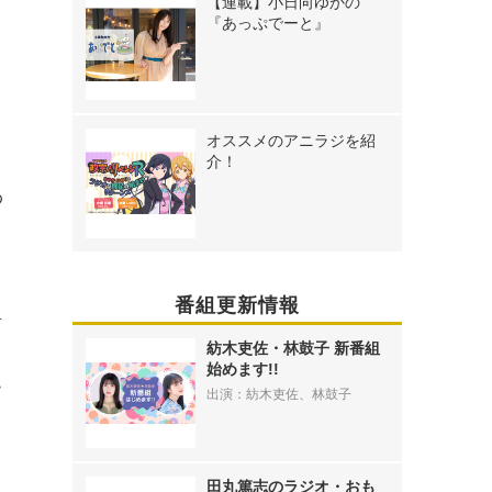
【連載】小日向ゆかの
っ
『あっぷでーと』
オススメのアニラジを紹
介！
わ
き
、
番組更新情報
前
紡木吏佐・林鼓子 新番組
始めます!!
ー
出演：紡木吏佐、林鼓子
。
田丸篤志のラジオ・おも