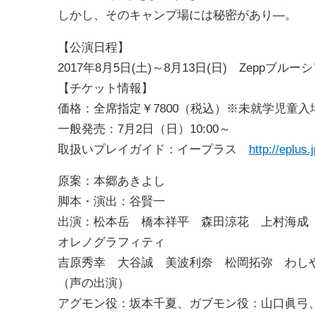
しかし、そのキャンプ場には秘密があり—。
【公演日程】
2017年8月5日(土)～8月13日(日) Zeppブル
【チケット情報】
価格：全席指定￥7800（税込）※未就学児童
一般発売：7月2日（日）10:00～
取扱いプレイガイド：イープラス
http://eplus.
原案：本郷あきよし
脚本・演出：谷賢一
出演：松本岳 橋本祥平 森田涼花 上村海成
オレノグラフィティ
吉原秀幸 大谷誠 美波利奈 松岡拓弥 わし
（声の出演）
アグモン役：坂本千夏、ガブモン役：山口眞弓