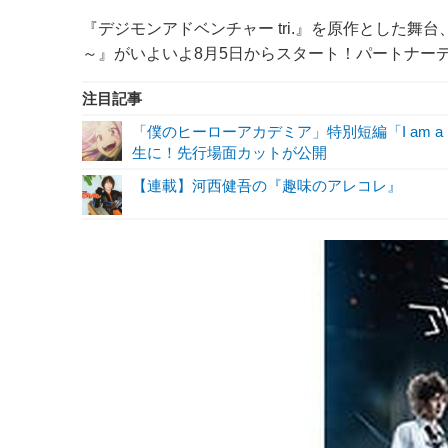
『デジモンアドベンチャー tri.』を原作とした舞台
～』がいよいよ8月5日からスタート！パートナー
注目記事
「僕のヒーローアカデミア」特別短編「I am a 
生に！先行場面カットが公開
【連載】河西健吾の『趣味のアレコレ』