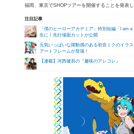
福岡、東京でSHOPツアーを開催することを発表し
注目記事
「僕のヒーローアカデミア」特別短編「I am a 
生に！先行場面カットが公開
元気いっぱいな躍動感のある初音ミクのイラス
アートフレームが登場！
【連載】河西健吾の『趣味のアレコレ』