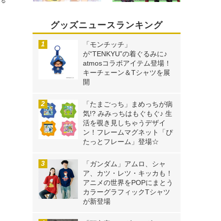
送る
グッズニュースランキング
「モンチッチ」
が“TENKYU”の着ぐるみに♪
atmosコラボアイテム登場！
キーチェーン＆Tシャツを展
開
「たまごっち」まめっちが病
気!? みみっちはもぐもぐ♪ 生
活を覗き見しちゃうデザイ
ン！フレームマグネット「ぴ
たっとフレーム」登場☆
「ガンダム」アムロ、シャ
ア、カツ・レツ・キッカも！
アニメの世界をPOPにまとう
カラーグラフィックTシャツ
が新登場
・