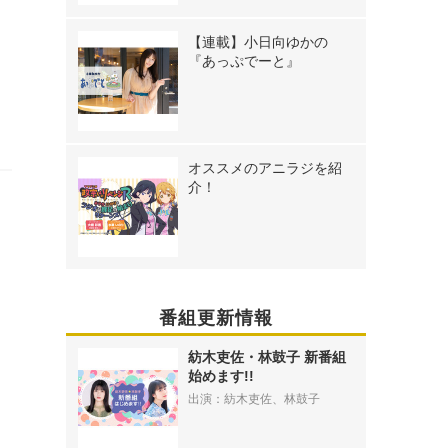
【連載】小日向ゆかの
『あっぷでーと』
オススメのアニラジを紹
介！
番組更新情報
紡木吏佐・林鼓子 新番組
始めます!!
出演：紡木吏佐、林鼓子
ウ