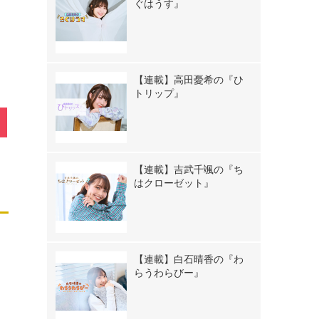
ぐはうす』
【連載】高田憂希の『ひ
トリップ』
【連載】吉武千颯の『ち
はクローゼット』
【連載】白石晴香の『わ
らうわらびー』