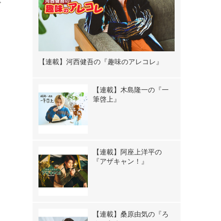
ざ
【連載】河西健吾の『趣味のアレコレ』
【連載】木島隆一の『一
筆啓上』
【連載】阿座上洋平の
『アザキャン！』
【連載】桑原由気の『ろ
》