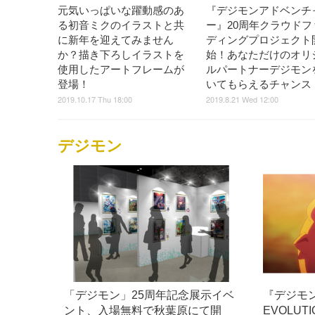
元気いっぱいな躍動感のあ
『デジモンアドベンチ
る初音ミクのイラストと共
ー』20周年クラウドフ
に新年を迎えてみません
ディングプロジェクト
か？描き下ろしイラストを
始！あなただけのオリ
使用したアートフレームが
ルパートナーデジモン
登場！
いてもらえるチャンス
2019.10.17 Thu 18:00
2019.8.21 Wed 12:00
デジモン
「デジモン」25周年記念展示イベ
『デジモン
ント、入場無料で秋葉原にて開
EVOLU