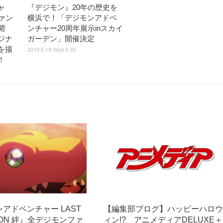
ャ
『デジモン』20年の歴史を
ァン
横浜で！「デジモンアドベ
開
ンチャー20周年展示inスカイ
ジナ
ガーデン」開催決定
を描
2019.6.19 Wed 6:30
！
アドベンチャー LAST
【編集部ブログ】ハッピーハロ
TION 絆』全デジモンファ
ィン!? アニメディアDELUXE＋