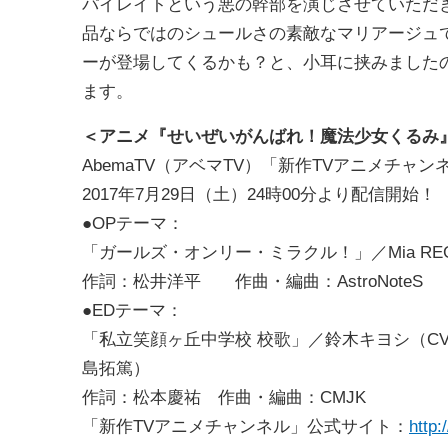
パイレイトという悪の幹部を演じさせていただ
品ならではのシュールさの素敵なマリアージュ
ーが登場してくるかも？と、小耳に挟みました
ます。
＜アニメ『せいぜいがんばれ！魔法少女くるみ
AbemaTV（アベマTV）「新作TVアニメチャン
2017年7月29日（土）24時00分より配信開始！
●OPテーマ：
「ガールズ・オンリー・ミラクル！」／Mia REG
作詞：松井洋平 作曲・編曲：AstroNoteS
●EDテーマ：
「私立笑顔ヶ丘中学校 校歌」／鈴木キヨシ（CV.
島拓篤）
作詞：松本慶祐 作曲・編曲：CMJK
「新作TVアニメチャンネル」公式サイト：
http