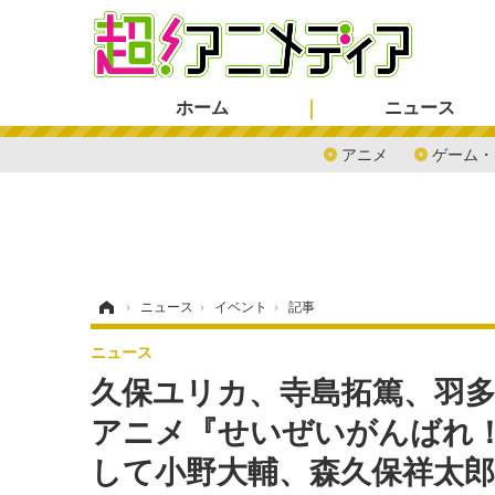
ホーム
ニュース
アニメ
ゲーム・
ホーム
›
ニュース
›
イベント
›
記事
ニュース
久保ユリカ、寺島拓篤、羽多
アニメ『せいぜいがんばれ！
して小野大輔、森久保祥太