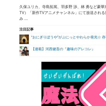
久保ユリカ、寺島拓篤、羽多野 渉、林 勇など豪華
TV）「新作TVアニメチャンネル」にて放送され
み …
注目記事
“おにぎりぼうや”がぷにっとやわらか発光☆ 
【連載】河西健吾の『趣味のアレコレ』