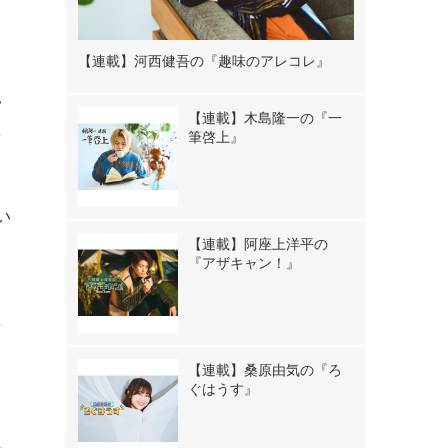
【連載】河西健吾の『趣味のアレコレ』
い
【連載】木島隆一の『一
に
筆啓上』
ま
い
【連載】阿座上洋平の
『アザキャン！』
に
っ
【連載】桑原由気の『ろ
ぐはうす』