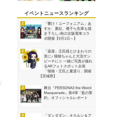
イベントニュースランキング
「響け！ユーフォニアム」あ
すか、夏紀、優子ら先輩も描
き下ろし♪秋の京阪電車コラ
ボ開催【9月1日～】
「薬屋」壬氏様とひまわりの
里に♪ 猫猫ちゃんと大洗サン
ビーチに☆ 一緒に写真が撮れ
るARフォトスポット企画
「猫猫・壬氏と夏巡り」開催
【茨城県】
悪
舞台『PERSONA3 the Weird
Masquerade』第4弾「藍の誓
約」オフィシャルレポート
ソ
「ダンダダン」オカルン＆ア