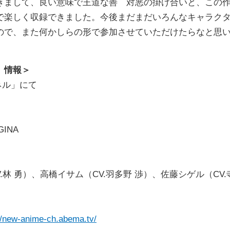
きまして、良い意味で王道な善 対悪の掛け合いと、この
で楽しく収録できました。今後まだまだいろんなキャラク
ので、また何かしらの形で参加させていただけたらなと思
』情報＞
ネル」にて
INA
林 勇）、高橋イサム（CV.羽多野 渉）、佐藤シゲル（CV.
://new-anime-ch.abema.tv/