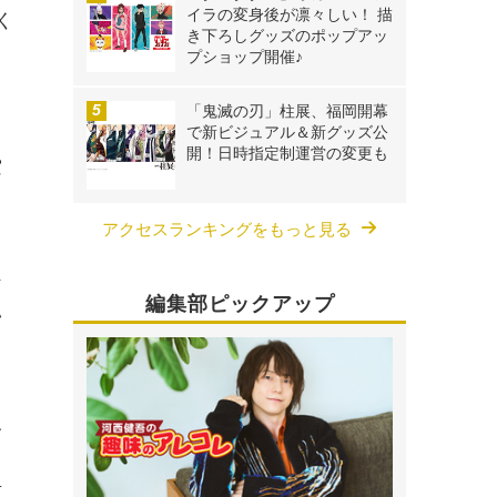
イラの変身後が凛々しい！ 描
く
き下ろしグッズのポップアッ
プショップ開催♪
「鬼滅の刃」柱展、福岡開幕
で新ビジュアル＆新グッズ公
ミ
開！日時指定制運営の変更も
空
アクセスランキングをもっと見る
な
編集部ピックアップ
い
終
ち
声