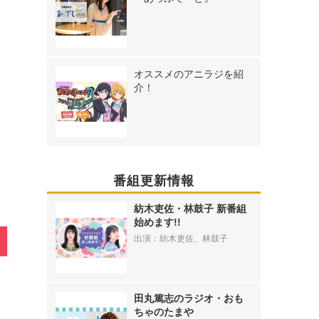
オススメのアニラジを紹
介！
》
番組更新情報
紡木吏佐・林鼓子 新番組
始めます!!
出演：紡木吏佐、林鼓子
田丸篤志のラジオ・おも
ちゃのたまや