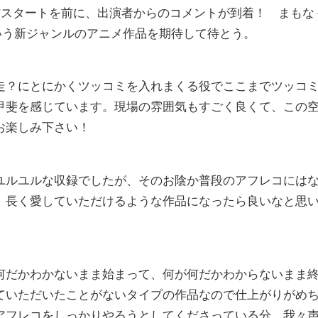
0~の配信スタートを前に、出演者からのコメントが到着！ まもな
いう新ジャンルのアニメ作品を期待して待とう。
走？にとにかくツッコミを入れまくる役でここまでツッコ
甲斐を感じています。現場の雰囲気もすごく良くて、この
お楽しみ下さい！
ユルユルな収録でしたが、そのお陰か普段のアフレコには
 長く愛していただけるような作品になったら良いなと思
何だかわかないまま始まって、何が何だかわからないまま
ていただいたことがないタイプの作品なので仕上がりがめ
アフレコをしっかりやろうとしてくださっている分、我々