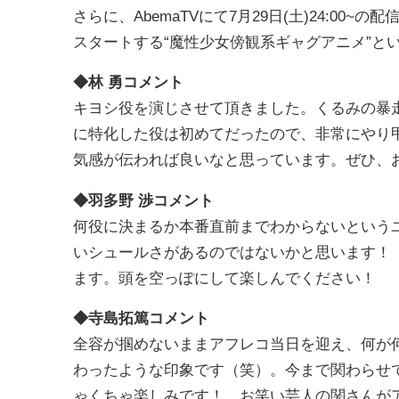
さらに、AbemaTVにて7月29日(土)24:0
スタートする“魔性少女傍観系ギャグアニメ”と
◆林 勇コメント
キヨシ役を演じさせて頂きました。くるみの暴
に特化した役は初めてだったので、非常にやり
気感が伝われば良いなと思っています。ぜひ、
◆羽多野 渉コメント
何役に決まるか本番直前までわからないという
いシュールさがあるのではないかと思います！
ます。頭を空っぽにして楽しんでください！
◆寺島拓篤コメント
全容が掴めないままアフレコ当日を迎え、何が
わったような印象です（笑）。今まで関わらせ
ゃくちゃ楽しみです！ お笑い芸人の関さんが