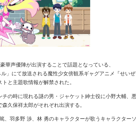
ど豪華声優陣が出演することで話題となっている、
ャンネル」にて放送される魔性少女傍観系ギャグアニメ『せいぜ
ストと主題歌情報が解禁された。
チの時に現れる謎の男・ジャケット紳士役に小野大輔、
で森久保祥太郎がそれぞれ出演する。
島拓篤、羽多野 渉、林 勇のキャラクターが歌うキャラクター