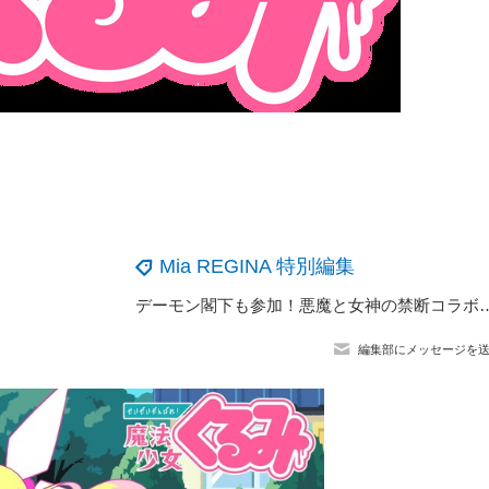
Mia REGINA 特別編集
デーモン閣下も参加！悪魔と女神の禁断コラボレーション！？ TVアニメ『sin 七つの大罪』のOPとE
編集部にメッセージを