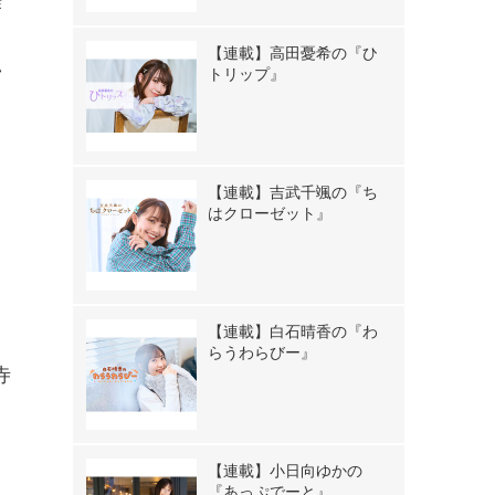
作
タ
【連載】高田憂希の『ひ
い
トリップ』
【連載】吉武千颯の『ち
はクローゼット』
【連載】白石晴香の『わ
らうわらびー』
寺
【連載】小日向ゆかの
『あっぷでーと』