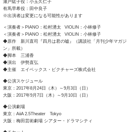
瀬戸紘子役：小玉久仁子
有馬早希役：田中良子
※出演者は変更になる可能性があります
＜演奏者＞PIANO：松村湧太 VIOLIN：小林修子
＜演奏者＞PIANO：松村湧太 VIOLIN：小林修子
◆原作 新川直司『四月は君の嘘』（講談社「月刊少年マガジ
ン」所載）
◆脚本 三浦香
◆演出 伊勢直弘
◆主催 エイベックス・ピクチャーズ株式会社
◆公演スケジュール
東京：2017年8月24日（木）～9月3日（日）
大阪：2017年9月7日（木）～9月10日（日）
◆公演劇場
東京：AiiA 2.5Theater Tokyo
大阪：梅田芸術劇場 シアター・ドラマシティ