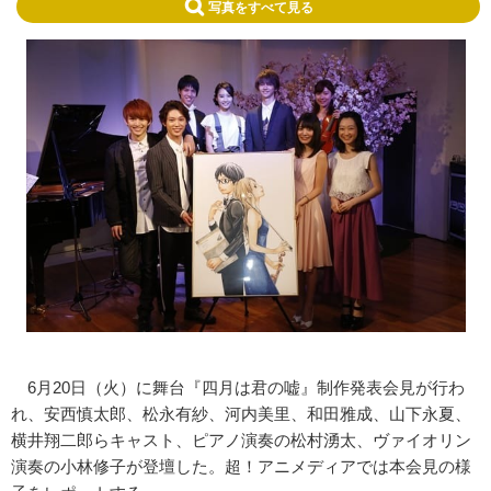
写真をすべて見る
6月20日（火）に舞台『四月は君の嘘』制作発表会見が行わ
れ、安西慎太郎、松永有紗、河内美里、和田雅成、山下永夏、
横井翔二郎らキャスト、ピアノ演奏の松村湧太、ヴァイオリン
演奏の小林修子が登壇した。超！アニメディアでは本会見の様