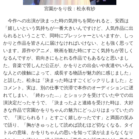
宮園かをり役：松永有紗
今作への出演が決まった時の気持ちを聞かれると、安西は
「嬉しいという気持ちが一番大きいんですけど、人気作品に出
られるということで、同時にプレッシャーといいますか、しっ
かりと作品を皆さんに届けなければいけない、とも強く思って
います。原作やアニメ、映画を観た時にすごく気持ちが苦しく
なるんですが、前向きにもとれる作品でもあるなと思いまし
た。音楽で苦しんだ公正が、かをりとの出会いや友達やいろん
な人との接触によって、成長する物語が魅力的に感じました」
と話した。松永は「決まった時はすごくビックリしました」と
コメント。実は、別の仕事で渋滞で本作のオーディションに遅
れてしまい、「終わった…」とショックを受けていた中での出
演決定だったそうで、「決まったよと連絡を受けた時は、大好
きな作品で宮園かをりちゃんの魅力にどっぷりはまっていたの
で、『演じられる！』とすごく嬉しかったです」と満面の笑み
で語り、「胸がきゅっとして読めば読むほど切なくなる。タイ
トルの意味、かをりちゃんの思いを知って涙が止まらなくなり