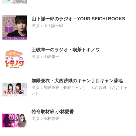
山下誠一郎のラジオ・YOUR SEICHI BOOKS
出演：山下誠一郎
土岐隼一のラジオ・喫茶トキノワ
出演：土岐隼一
加隈亜衣・大西沙織のキャン丁目キャン番地
出演：加隈亜衣（亜衣キャン）、大西沙織 （さおキャ
ン）
特命取材班 小林愛香
出演：小林愛香