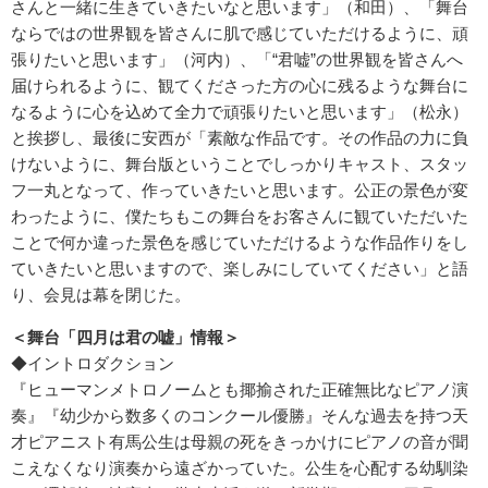
さんと一緒に生きていきたいなと思います」（和田）、「舞台
ならではの世界観を皆さんに肌で感じていただけるように、頑
張りたいと思います」（河内）、「“君嘘”の世界観を皆さんへ
届けられるように、観てくださった方の心に残るような舞台に
なるように心を込めて全力で頑張りたいと思います」（松永）
と挨拶し、最後に安西が「素敵な作品です。その作品の力に負
けないように、舞台版ということでしっかりキャスト、スタッ
フ一丸となって、作っていきたいと思います。公正の景色が変
わったように、僕たちもこの舞台をお客さんに観ていただいた
ことで何か違った景色を感じていただけるような作品作りをし
ていきたいと思いますので、楽しみにしていてください」と語
り、会見は幕を閉じた。
＜舞台「四月は君の嘘」情報＞
◆イントロダクション
『ヒューマンメトロノームとも揶揄された正確無比なピアノ演
奏』『幼少から数多くのコンクール優勝』そんな過去を持つ天
才ピアニスト有馬公生は母親の死をきっかけにピアノの音が聞
こえなくなり演奏から遠ざかっていた。公生を心配する幼馴染