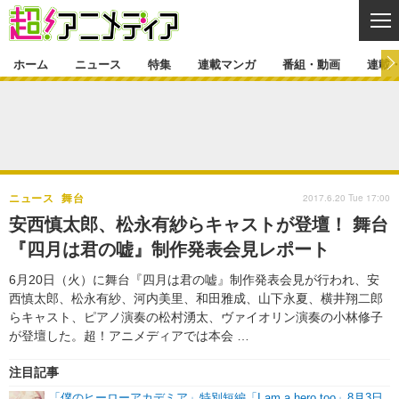
CL
ホーム
ニュース
特集
連載マンガ
番組・動画
連載
ニュース
ニュース一覧
アニメ
特集
ゲーム・アプリ
マンガ
特集一覧
カバー
連載マンガ
2017.6.20 Tue 17:00
ニュース
舞台
映画
音楽
インタビュー
レポート
連載マンガ一覧
連載一覧
番組・動画
安西慎太郎、松永有紗らキャストが登壇！ 舞台
グッズ
イベント
『四月は君の嘘』制作発表会見レポート
ラキりす
番組・動画一覧
ラジオ
連載・ブログ
6月20日（火）に舞台『四月は君の嘘』制作発表会見が行われ、安
声優
コスプレ
動画
連載・ブログ一覧
コラム
西慎太郎、松永有紗、河内美里、和田雅成、山下永夏、横井翔二郎
舞台
新帝スタ
らキャスト、ピアノ演奏の松村湧太、ヴァイオリン演奏の小林修子
編集部ブログ・お知らせ
が登壇した。超！アニメディアでは本会 …
注目記事
「僕のヒーローアカデミア」特別短編「I am a hero too」8月3日