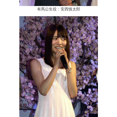
有馬公生役：安西慎太郎