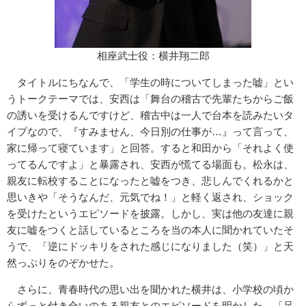
相座武士役：横井翔二郎
タイトルにちなんで、「学生の時についてしまった嘘」とい
うトークテーマでは、安西は「舞台の稽古で先輩たちからご飯
の誘いを受けるんですけど、稽古中は一人で台本を読みたいタ
イプなので、『すみません、今日別の仕事が…』って言って、
家に帰って寝ています」と回答。すると和田から「それよく使
ってるんですよ」と暴露され、安西が慌てる場面も。松永は、
親友に転校することになったと嘘をつき、悲しんでくれるかと
思いきや「そうなんだ、元気でね！」と軽く返され、ショック
を受けたというエピソードを披露。しかし、実は他の友達に親
友に嘘をつくと話しているところを当の本人に聞かれていたそ
うで、「逆にドッキリをされた感じになりました（笑）」と天
然っぷりをのぞかせた。
さらに、青春時代の思い出を聞かれた横井は、小学校の頃か
らずっと付き合いのある親友とのエピソードを明かした。「足