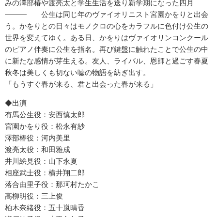
みの澤部椿や渡亮太と学生生活を送り新学期になった四月
——— 公生は同じ年のヴァイオリニスト宮園かをりと出会
う。かをりとの日々はモノクロの心をカラフルに色付け公生の
世界を変えてゆく。ある日、かをりはヴァイオリンコンクール
のピアノ伴奏に公生を指名。再び鍵盤に触れたことで公生の中
に新たな感情が芽生える。友人、ライバル、恩師と過ごす春夏
秋冬は美しくも切ない嘘の物語を紡ぎ出す。
「もうすぐ春が来る、君と出会った春が来る」
◆出演
有馬公生役：安西慎太郎
宮園かをり役：松永有紗
澤部椿役：河内美里
渡亮太役：和田雅成
井川絵見役：山下永夏
相座武士役：横井翔二郎
落合由里子役：那珂村たかこ
高柳明役：三上俊
柏木奈緒役：五十嵐晴香