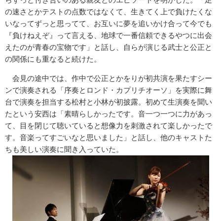
の速さとかテストの点数ではなくて、生きてく上で負けたくな
いなってずっと思ってて、お互いに夢を追いかけ合って今でも
『負けねえぞ』って言える、地球で一番信頼できるやつに出会
えたのが青春の宝物です」と話し、自らが演じる武士と公正と
の関係にも重なると続けた。
会見の途中では、作中で公正とかをりが初共演を果たすシー
ンで演奏される「序奏とロンド・カプリチオーソ」を実際に舞
台で演奏を担当する松村と小林が初披露。初めて生演奏を聞い
たという安西は「素晴らしかったです。音一つ一つに力があっ
て、目を閉じて聴いていると想像力を刺激されて楽しかったで
す。音楽ってすごいなと思いました」と話し、他のキャストた
ちも美しい演奏に聞き入っていた。