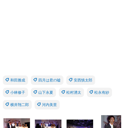
和田雅成
四月は君の嘘
安西慎太郎
小林修子
山下永夏
松村湧太
松永有紗
横井翔二郎
河内美里