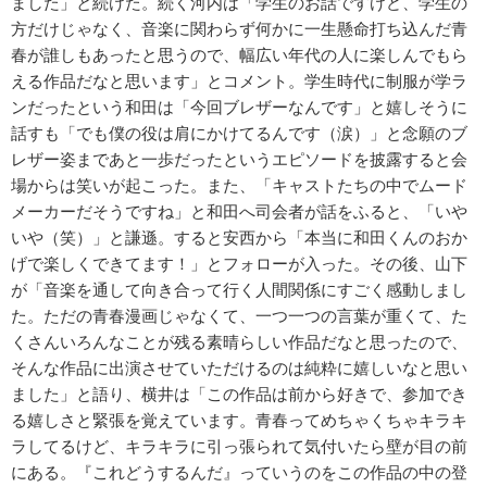
ました」と続けた。続く河内は「学生のお話ですけど、学生の
方だけじゃなく、音楽に関わらず何かに一生懸命打ち込んだ青
春が誰しもあったと思うので、幅広い年代の人に楽しんでもら
える作品だなと思います」とコメント。学生時代に制服が学ラ
ンだったという和田は「今回ブレザーなんです」と嬉しそうに
話すも「でも僕の役は肩にかけてるんです（涙）」と念願のブ
レザー姿まであと一歩だったというエピソードを披露すると会
場からは笑いが起こった。また、「キャストたちの中でムード
メーカーだそうですね」と和田へ司会者が話をふると、「いや
いや（笑）」と謙遜。すると安西から「本当に和田くんのおか
げで楽しくできてます！」とフォローが入った。その後、山下
が「音楽を通して向き合って行く人間関係にすごく感動しまし
た。ただの青春漫画じゃなくて、一つ一つの言葉が重くて、た
くさんいろんなことが残る素晴らしい作品だなと思ったので、
そんな作品に出演させていただけるのは純粋に嬉しいなと思い
ました」と語り、横井は「この作品は前から好きで、参加でき
る嬉しさと緊張を覚えています。青春ってめちゃくちゃキラキ
ラしてるけど、キラキラに引っ張られて気付いたら壁が目の前
にある。『これどうするんだ』っていうのをこの作品の中の登