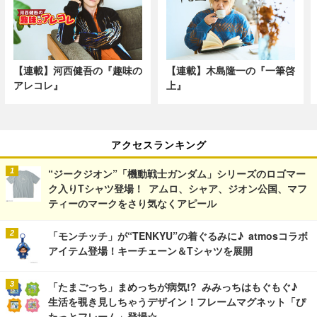
【連載】河西健吾の『趣味の
【連載】木島隆一の『一筆啓
アレコレ』
上』
アクセスランキング
“ジークジオン”「機動戦士ガンダム」シリーズのロゴマー
ク入りTシャツ登場！ アムロ、シャア、ジオン公国、マフ
ティーのマークをさり気なくアピール
「モンチッチ」が“TENKYU”の着ぐるみに♪ atmosコラボ
アイテム登場！キーチェーン＆Tシャツを展開
「たまごっち」まめっちが病気!? みみっちはもぐもぐ♪
生活を覗き見しちゃうデザイン！フレームマグネット「ぴ
たっとフレーム」登場☆