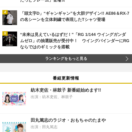
「頭文字D」“ギャンギャン”を大胆デザイン!! AE86＆RX-7
の名シーンを立体刺繍で表現したTシャツ登場
“未来は見えているはずだ！”「RG 1/144 ウイングガンダ
ムゼロ」の抽選販売が受付中！ ウイングバインダーにRG
ならではのギミックを搭載
ランキングをもっと見る
番組更新情報
紡木吏佐・林鼓子 新番組始めます!!
出演：紡木吏佐、林鼓子
田丸篤志のラジオ・おもちゃのたまや
出演：田丸篤志