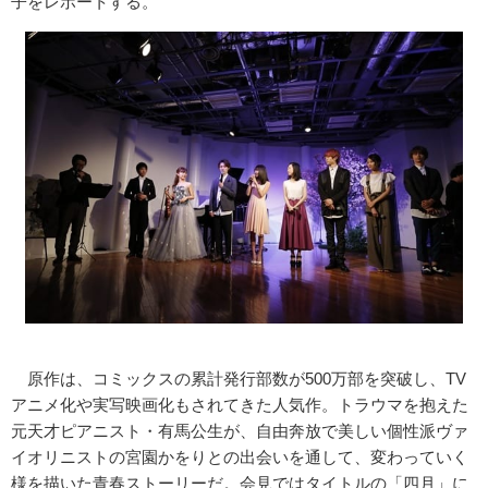
子をレポートする。
原作は、コミックスの累計発行部数が500万部を突破し、TV
アニメ化や実写映画化もされてきた人気作。トラウマを抱えた
元天才ピアニスト・有馬公生が、自由奔放で美しい個性派ヴァ
イオリニストの宮園かをりとの出会いを通して、変わっていく
様を描いた青春ストーリーだ。会見ではタイトルの「四月」に