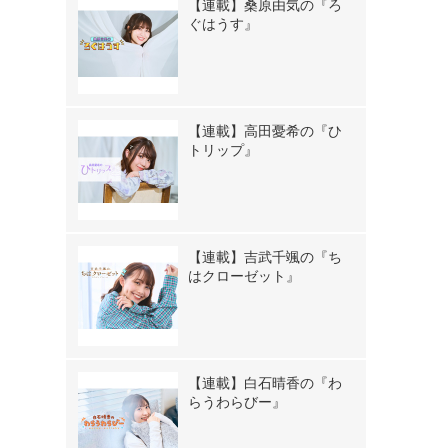
【連載】桑原由気の『ろ
ぐはうす』
【連載】高田憂希の『ひ
トリップ』
【連載】吉武千颯の『ち
はクローゼット』
【連載】白石晴香の『わ
らうわらびー』