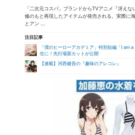
「二次元コスパ」ブランドからTVアニメ『冴えな
修のもと再現したアイテムが発売される。実際に
とアン …
注目記事
「僕のヒーローアカデミア」特別短編「I am a 
生に！先行場面カットが公開
【連載】河西健吾の『趣味のアレコレ』