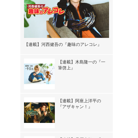
【連載】河西健吾の『趣味のアレコレ』
【連載】木島隆一の『一
筆啓上』
【連載】阿座上洋平の
『アザキャン！』