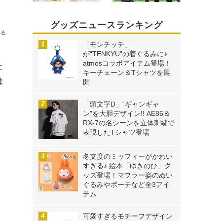
グッズニュースランキング
送る
「モンチッチ」
が“TENKYU”の着ぐるみに♪
atmosコラボアイテム登場！
ヒ
キーチェーン＆Tシャツを展
ま
開
「頭文字D」“ギャンギャ
ン”を大胆デザイン!! AE86＆
RX-7の名シーンを立体刺繍で
表現したTシャツ登場
冬支度のミッフィーがかわい
すぎる♪ 絵本「ゆきのひ」グ
ッズ登場！マフラー姿のぬい
ぐるみやポーチなど全3アイ
テム
可愛すぎるモチーフデザイン