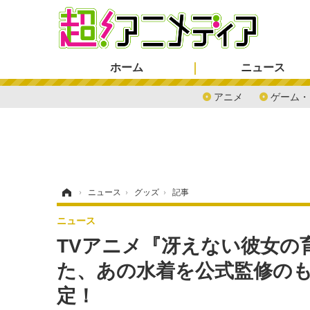
ホーム
ニュース
アニメ
ゲーム・
ホーム
›
ニュース
›
グッズ
›
記事
ニュース
TVアニメ『冴えない彼女の
た、あの水着を公式監修のも
定！