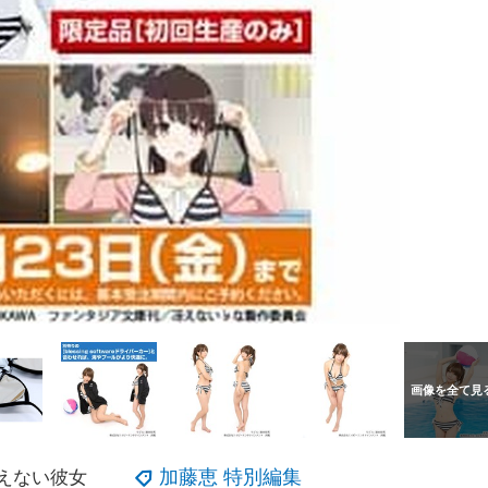
加藤恵 特別編集
え
ない
彼女