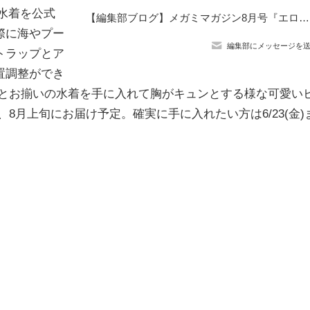
の水着を公式
【編集部ブログ】メガミマガジン8月号『エロマンガ先生』紗霧・エルフ・ムラマサの魅力を徹底解剖！
際に海やプー
編集部にメッセージを
トラップとア
置調整ができ
恵とお揃いの水着を手に入れて胸がキュンとする様な可愛い
8月上旬にお届け予定。確実に手に入れたい方は6/23(金)