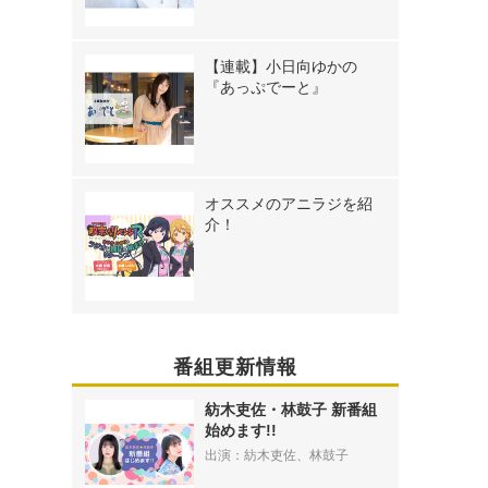
【連載】小日向ゆかの
『あっぷでーと』
オススメのアニラジを紹
介！
番組更新情報
紡木吏佐・林鼓子 新番組
始めます!!
出演：紡木吏佐、林鼓子