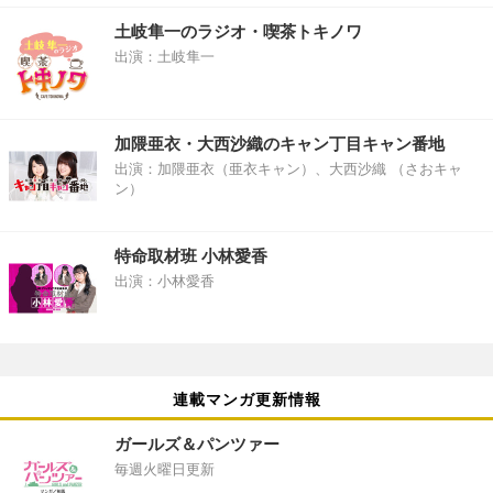
土岐隼一のラジオ・喫茶トキノワ
出演：土岐隼一
加隈亜衣・大西沙織のキャン丁目キャン番地
出演：加隈亜衣（亜衣キャン）、大西沙織 （さおキャ
ン）
特命取材班 小林愛香
出演：小林愛香
連載マンガ更新情報
ガールズ＆パンツァー
毎週火曜日更新