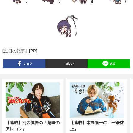
【注目の記事】[PR]
シェア
ポスト
送る
【連載】河西健吾の『趣味の
【連載】木島隆一の『一筆啓
アレコレ』
上』