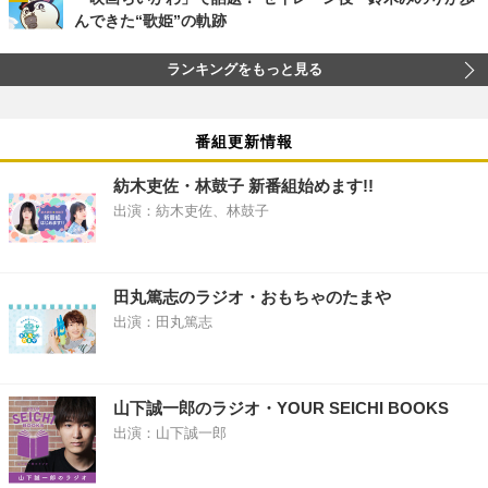
んできた“歌姫”の軌跡
ランキングをもっと見る
番組更新情報
紡木吏佐・林鼓子 新番組始めます!!
出演：紡木吏佐、林鼓子
田丸篤志のラジオ・おもちゃのたまや
出演：田丸篤志
山下誠一郎のラジオ・YOUR SEICHI BOOKS
出演：山下誠一郎