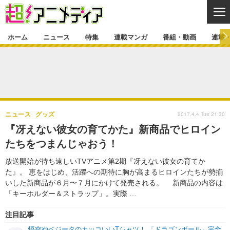
CL
ホーム
ニュース
特集
連載マンガ
番組・動画
連載
ニュース
ニュース一覧
アニメ
特集
ゲーム・アプリ
マンガ
特集一覧
カバー
連載マンガ
2017.4.4 Tue 21:30
ニュース
グッズ
映画
音楽
インタビュー
レポート
連載マンガ一覧
連載一覧
番組・動画
『冴えない彼女の育てかた』新商品でヒロイン
グッズ
イベント
たちをつまんじゃおう！
ラキりす
番組・動画一覧
ラジオ
連載・ブログ
放送開始が待ち遠しいTVアニメ第2期『冴えない彼女の育てか
声優
コスプレ
動画
連載・ブログ一覧
コラム
た』。 恵をはじめ、活躍への期待に胸が高まるヒロインたちが勢揃
舞台
新帝スタ
いした新商品が６月〜７月にかけて発売される。 新商品の内容は
編集部ブログ・お知らせ
「キーホルダー＆ストラップ」。実際 …
注目記事
悟空やベジータのカッコいいTシャツ！ 「ドラゴンボール」完全