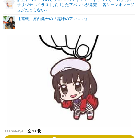
オリジナルイラスト採用したアパレルが発売！ 名シーンオマージ
ュがたまらない♪
【連載】河西健吾の『趣味のアレコレ』
saenai-eye
全 13 枚