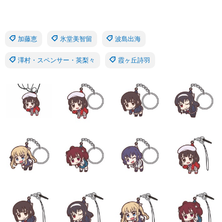
加藤恵
氷堂美智留
波島出海
澤村・スペンサー・英梨々
霞ヶ丘詩羽