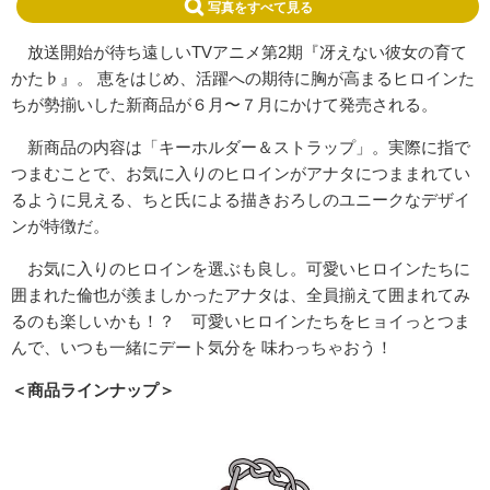
写真をすべて見る
放送開始が待ち遠しいTVアニメ第2期『
冴えない彼女の育て
かた♭』。 恵をはじめ、活躍への期待に胸が高まるヒロインた
ちが勢揃いした新商品が６月〜７月にかけて発売される。
新商品の内容は「キーホルダー＆ストラップ」。実際に指で
つまむことで、
お気に入りのヒロインがアナタにつままれてい
るように見える、ちと氏による描きおろしのユニークなデザイ
ンが特徴だ。
お気に入りのヒロインを選ぶも良し。可愛いヒロインたちに
囲まれた倫也が羨ましかったアナタは、全員揃えて囲まれてみ
るのも楽しいかも！
？ 可愛いヒロインたちをヒョイっとつま
んで、
いつも一緒にデート気分を 味わっちゃおう！
＜商品ラインナップ＞