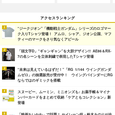
アクセスランキング
“ジークジオン”「機動戦士ガンダム」シリーズのロゴマー
ク入りTシャツ登場！ アムロ、シャア、ジオン公国、マフ
ティーのマークをさり気なくアピール
「頭文字D」“ギャンギャン”を大胆デザイン!! AE86＆RX-
7の名シーンを立体刺繍で表現したTシャツ登場
“未来は見えているはずだ！”「RG 1/144 ウイングガンダ
ムゼロ」の抽選販売が受付中！ ウイングバインダーにRG
ならではのギミックを搭載
スヌーピー、ムーミン、ミニオンズも♪ お薬手帳＆マイナ
ンバーカードをまとめて収納「ケアともコレクション」新
登場
「映画ちいかわ」で話題！ セイレーン役・鈴木みのりが歩