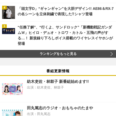
「頭文字D」“ギャンギャン”を大胆デザイン!! AE86＆RX-7
の名シーンを立体刺繍で表現したTシャツ登場
“任務了解”、“行くよ、サンドロック”「新機動戦記ガンダ
ムＷ」ヒイロ・デュオ・トロワ・カトル・五飛の声がす
る…！ 新規録り下ろしボイス搭載のワイヤレスイヤホンが
登場
ランキングをもっと見る
番組更新情報
紡木吏佐・林鼓子 新番組始めます!!
出演：紡木吏佐、林鼓子
田丸篤志のラジオ・おもちゃのたまや
出演：田丸篤志