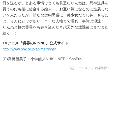
日を送るが、とある事情でとても貧乏なりんねは、死神道具を
買うのにも桜に借金する始末…。お互い気になるのに進展しな
い２人だったが、新たな契約黒猫に、美少女だまし神、さらに
は、りんねとワケあり（？）な人物まで現れ、事態は混迷！
りんねと桜の霊界をも巻き込んだ奇想天外な放課後はまだまだ
続く！！
TVアニメ『境界のRINNE』公式サイト
http://www.nhk.or.jp/anime/rinne/
(C)高橋留美子・小学館／NHK・NEP・ShoPro
《超！アニメディア編集部》