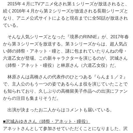
2015年４月にTVアニメ化され第１シリーズが放送されると、
続く2016年４月から第２シリーズが放送される長期シリーズと
なり、アニメ公式サイトによると現在までに全50話が放送され
ている。
そんな人気シリーズとなった『境界のRINNE』が、2017年春
から第３シリーズを放送する。第３シリーズからは、超人気占
い師の姉祭・アネット・瞳と、謎に包まれていたりんねの母・
六道乙女が登場。この新キャラクターを演じるのが、沢城さん
（姉祭・アネット・瞳役）と林原さん（六道乙女役）だ。
林原さんは高橋さんの代表作のひとつある『らんま１／２』
で、主人公のもう一つの姿であるらんま役を演じていたことで
も知られており、久しぶりの高橋留美子作品への出演にファン
からの注目も集まりそうだ。
出演が決まったお二人からはコメントも届いている。
■沢城みゆきさん（姉祭・アネット・瞳役）
アネットさんとして参加させていただくことになりました、沢