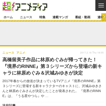
CL
ホーム
ニュース
特集
連載マンガ
番組・動画
連載
ニュース
ニュース一覧
アニメ
特集
ゲーム・アプリ
マンガ
特集一覧
カバー
連載マンガ
2017.2.16 Thu 18:05
ニュース
アニメ
映画
音楽
インタビュー
レポート
連載マンガ一覧
連載一覧
番組・動画
高橋留美子作品に林原めぐみが帰ってきた！
グッズ
イベント
『境界のRINNE』第３シリーズから登場の新キ
ラキりす
番組・動画一覧
ラジオ
連載・ブログ
ャラに林原めぐみ＆沢城みゆきが決定
声優
コスプレ
動画
連載・ブログ一覧
コラム
2017年春からの放送が決まっているTVアニメ『境界のRINNE』第
舞台
新帝スタ
３シリーズに登場する新キャラクターのキャストに、沢城みゆきさ
編集部ブログ・お知らせ
んと林原めぐみさんが決定したことが発表された。 『境界のRINN
E』は、『うる星やつら』や …
注目記事