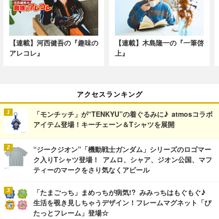
【連載】河西健吾の『趣味の
【連載】木島隆一の『一筆啓
アレコレ』
上』
アクセスランキング
「モンチッチ」が“TENKYU”の着ぐるみに♪ atmosコラボ
アイテム登場！キーチェーン＆Tシャツを展開
“ジークジオン”「機動戦士ガンダム」シリーズのロゴマー
ク入りTシャツ登場！ アムロ、シャア、ジオン公国、マフ
ティーのマークをさり気なくアピール
「たまごっち」まめっちが病気!? みみっちはもぐもぐ♪
生活を覗き見しちゃうデザイン！フレームマグネット「ぴ
たっとフレーム」登場☆