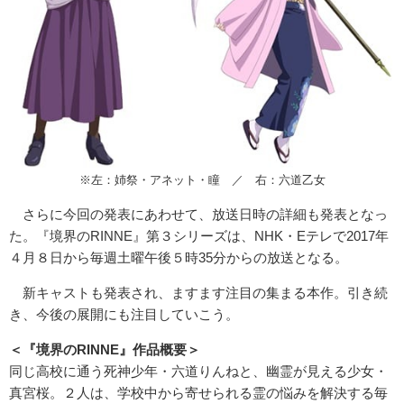
※左：姉祭・アネット・瞳 ／ 右：六道乙女
さらに今回の発表にあわせて、放送日時の詳細も発表となっ
た。『境界のRINNE』第３シリーズは、NHK・Eテレで2017年
４月８日から毎週土曜午後５時35分からの放送となる。
新キャストも発表され、ますます注目の集まる本作。引き続
き、今後の展開にも注目していこう。
＜『境界のRINNE』作品概要＞
同じ高校に通う死神少年・六道りんねと、幽霊が見える少女・
真宮桜。２人は、学校中から寄せられる霊の悩みを解決する毎