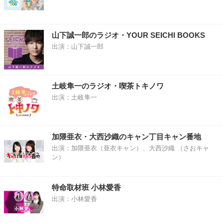
山下誠一郎のラジオ・YOUR SEICHI BOOKS
出演：山下誠一郎
土岐隼一のラジオ・喫茶トキノワ
出演：土岐隼一
加隈亜衣・大西沙織のキャン丁目キャン番地
出演：加隈亜衣（亜衣キャン）、大西沙織 （さおキャ
ン）
特命取材班 小林愛香
出演：小林愛香