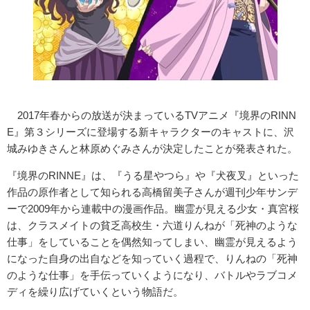
2017年春からの放送が決まっているTVアニメ『境界のRINN
E』第３シリーズに登場する新キャラクターのキャストに、沢
城みゆきさんと林原めぐみさんが決定したことが発表された。
『境界のRINNE』は、『うる星やつら』や『犬夜叉』といった
作品の原作者として知られる高橋留美子さんが週刊少年サンデ
ーで2009年から連載中の漫画作品。幽霊が見える少女・真宮桜
は、クラスメイトの貧乏高校生・六道りんねが「死神のような
仕事」をしていることを偶然知ってしまい、幽霊が見えるよう
になった自身の出自などを知っていく過程で、りんねの「死神
のような仕事」を手伝っていくようになり、バトルやラブコメ
ディを繰り広げていくという物語だ。