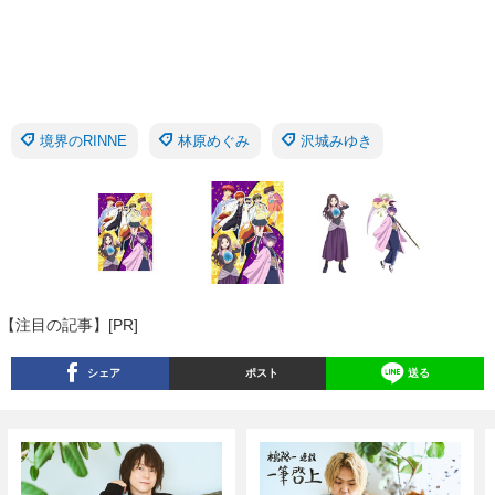
境界のRINNE
林原めぐみ
沢城みゆき
【注目の記事】[PR]
シェア
ポスト
送る