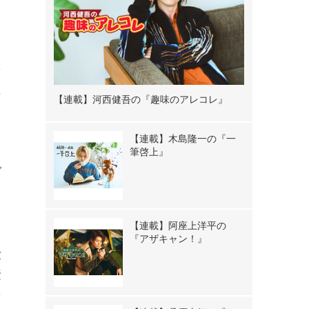
を
た
【連載】河西健吾の『趣味のアレコレ』
【連載】木島隆一の『一
筆啓上』
グ
。
【連載】阿座上洋平の
『アザキャン！』
世
素
を