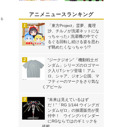
アニメニュースランキング
送る
「東方Project」霊夢、魔理
沙、チルノが洗濯ネットにな
っちゃった♪ 洗濯機の中でぐ
るぐる回転し続ける姿を思わ
ず眺めたくなっちゃう!?
“ジークジオン”「機動戦士ガ
ンダム」シリーズのロゴマー
ク入りTシャツ登場！ アム
ロ、シャア、ジオン公国、マ
フティーのマークをさり気な
くアピール
“未来は見えているはず
だ！”「RG 1/144 ウイングガ
ンダムゼロ」の抽選販売が受
付中！ ウイングバインダー
にRGならではのギミックを
搭載