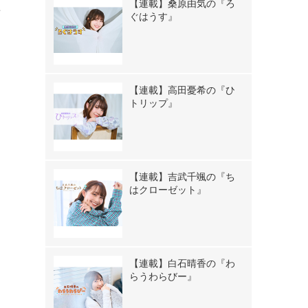
【連載】桑原由気の『ろ
た
ぐはうす』
【連載】高田憂希の『ひ
トリップ』
【連載】吉武千颯の『ち
はクローゼット』
【連載】白石晴香の『わ
らうわらびー』