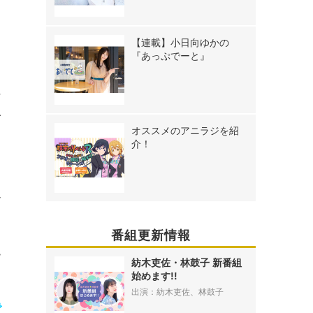
【連載】小日向ゆかの
『あっぷでーと』
、
に
人
オススメのアニラジを紹
介！
ん
も
番組更新情報
っ
ー
紡木吏佐・林鼓子 新番組
始めます!!
出演：紡木吏佐、林鼓子
で