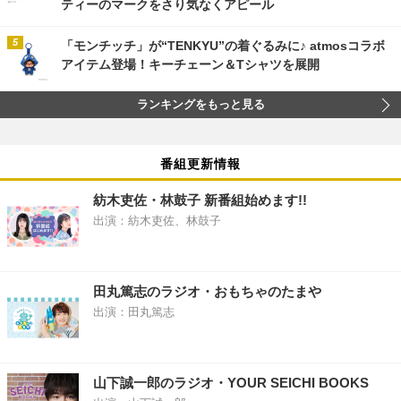
ティーのマークをさり気なくアピール
「モンチッチ」が“TENKYU”の着ぐるみに♪ atmosコラボ
アイテム登場！キーチェーン＆Tシャツを展開
ランキングをもっと見る
番組更新情報
紡木吏佐・林鼓子 新番組始めます!!
出演：紡木吏佐、林鼓子
田丸篤志のラジオ・おもちゃのたまや
出演：田丸篤志
山下誠一郎のラジオ・YOUR SEICHI BOOKS