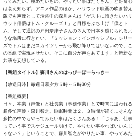
ってみたい。極めたいもの、やりたい事はたくさん」と好奇心
は衰え知らず。アニメ作品のほか、ハリウッド映画の吹き替え
版でも声優として活躍中の森川さんは「ゲストに招きたいハリ
ウッド俳優はトム・クルーズ！」と目標をぶち上げ「僕とト
ム、そして通訳の戸田奈津子さんの３人で日本を感じられるよ
うな場所に行きたい。『ミッション：インポッシブル』シリー
ズでトムはまだスカイツリーから飛び降りてはいないので、こ
の番組で実現させたい。そこに自分が声をあてます」と斬新な
共演を妄想している。
【番組タイトル】森川さんのはっぴーぼーらっきー
【放送日時】毎週日曜夕方５時～５時30分
【番組概要】
日々、本業（声優）と社長業（事務作業）とで時間に追われる
超多忙声優・森川智之。睡眠時間は２、３時間が続く…そんな
多忙の中でもやってみたい事はたくさんある！「じゃあ、仕事
っていう事でスケジュール明けて、やりたい事やればいいんじ
ゃない？」ということで、森川智之がやりたい事、やってみた