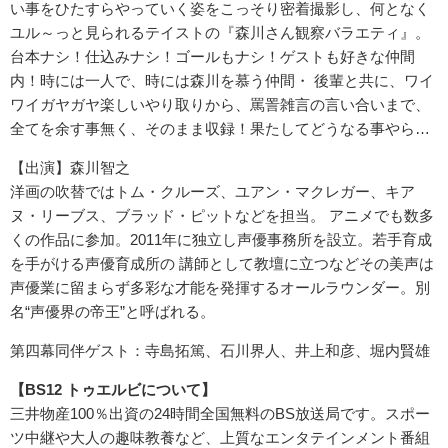
い事をひたすらやっていく姿をこっそり密着撮影し、何となく
ユル～っと見られるテイストの『森川さん観察バラエティ』。
台本ナシ！仕込みナシ！ゴールもナシ！ゲストも好きな仲間
内！時には一人で、時には森川を慕う仲間・ 後輩と共に、ワイ
ワイガヤガヤ楽しいやり取りから、罵詈雑言の言い合いまで、
全てを余す事無く、そのまま収録！果たしてどうなる事やら…
【出演】森川智之
洋画の吹替ではトム・クルーズ、ユアン・マクレガー、キア
ヌ・リーブス、ブラッド・ピットなどを担当。 アニメでも数多
くの作品に参加。2011年に独立し声優事務所を設立。若手育成
を手がける声優育成所の 講師として教壇に立つなどその美声は
声優業に留まらず多彩な才能を発揮するオールラウンダー。別
名“声優界の帝王”と呼ばれる。
第四幕同伴ゲスト：寺島拓篤、石川界人、井上和彦、堀内賢雄
【BS12 トゥエルビについて】
三井物産100％出資の24時間全国無料のBS放送局です。スポー
ツ中継や大人の趣味教養など、上質なエンタテインメント番組