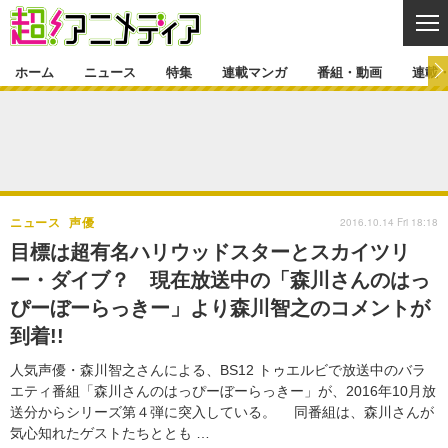
CL
ホーム
ニュース
特集
連載マンガ
番組・動画
連載
ニュース
ニュース一覧
アニメ
特集
ゲーム・アプリ
マンガ
特集一覧
カバー
連載マンガ
2016.10.14 Fri 18:18
ニュース
声優
映画
音楽
インタビュー
レポート
連載マンガ一覧
連載一覧
番組・動画
目標は超有名ハリウッドスターとスカイツリ
グッズ
イベント
ー・ダイブ？ 現在放送中の「森川さんのはっ
ラキりす
番組・動画一覧
ラジオ
連載・ブログ
ぴーぼーらっきー」より森川智之のコメントが
声優
コスプレ
動画
連載・ブログ一覧
コラム
到着!!
舞台
新帝スタ
編集部ブログ・お知らせ
人気声優・森川智之さんによる、BS12 トゥエルビで放送中のバラ
エティ番組「森川さんのはっぴーぼーらっきー」が、2016年10月放
送分からシリーズ第４弾に突入している。 同番組は、森川さんが
気心知れたゲストたちととも …