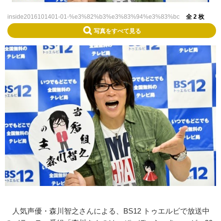
inside2016101401-01-%e3%82%b3%e3%83%94%e3%83%bc
全 2 枚
写真をすべて見る
人気声優・森川智之さんによる、BS12 トゥエルビで放送中