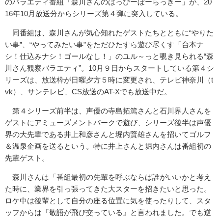
のバラエティ番組「森川さんのはっぴーぼーらっきー」が、20
16年10月放送分からシリーズ第４弾に突入している。
同番組は、森川さんが気心知れたゲストたちとともに“やりた
い事”、“やってみたい事”をただひたすら遊び尽くす「台本ナ
シ！仕込みナシ！ゴールなし！」のユル～っと覗き見られる“森
川さん観察バラエティ”。10月９日からスタートしている第４シ
リーズは、放送枠が日曜夕方５時に変更され、テレビ神奈川（t
vk）、サンテレビ、CS放送のAT-Xでも放送中だ。
第４シリーズ前半は、声優の寺島拓篤さんと石川界人さんを
ゲストにアミューズメントパークで遊び、シリーズ後半は声優
界の大先輩である井上和彦さんと堀内賢雄さんを招いてゴルフ
＆温泉企画を送るという。特に井上さんと堀内さんは番組初の
先輩ゲスト。
森川さんは「番組最初の先輩を呼ぶならば誰がいいかと考え
た時に、業界を引っ張ってきた大スターを招きたいと思った。
ロケ中は後輩として自分の座る位置に気を使ったりして、スタ
ッフからは『敬語が飛び交っている』と言われました。でも逆