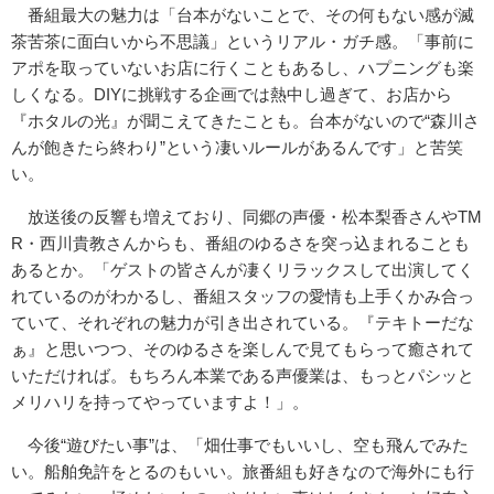
番組最大の魅力は「台本がないことで、その何もない感が滅
茶苦茶に面白いから不思議」というリアル・ガチ感。「事前に
アポを取っていないお店に行くこともあるし、ハプニングも楽
しくなる。DIYに挑戦する企画では熱中し過ぎて、お店から
『ホタルの光』が聞こえてきたことも。台本がないので“森川さ
んが飽きたら終わり”という凄いルールがあるんです」と苦笑
い。
放送後の反響も増えており、同郷の声優・松本梨香さんやTM
R・西川貴教さんからも、番組のゆるさを突っ込まれることも
あるとか。「ゲストの皆さんが凄くリラックスして出演してく
れているのがわかるし、番組スタッフの愛情も上手くかみ合っ
ていて、それぞれの魅力が引き出されている。『テキトーだな
ぁ』と思いつつ、そのゆるさを楽しんで見てもらって癒されて
いただければ。もちろん本業である声優業は、もっとパシッと
メリハリを持ってやっていますよ！」。
今後“遊びたい事”は、「畑仕事でもいいし、空も飛んでみた
い。船舶免許をとるのもいい。旅番組も好きなので海外にも行