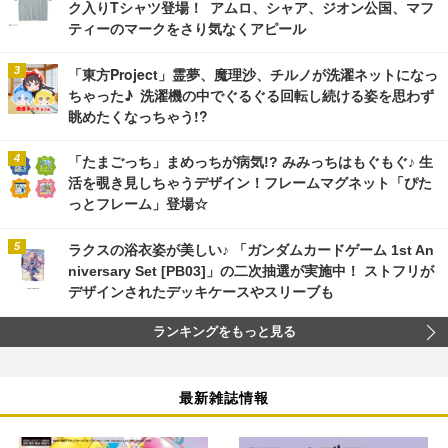
ク入りTシャツ登場！ アムロ、シャア、ジオン公国、マフ
ティーのマークをさり気なくアピール
「東方Project」霊夢、魔理沙、チルノが洗濯ネットになっ
ちゃった♪ 洗濯機の中でぐるぐる回転し続ける姿を思わず
眺めたくなっちゃう!?
「たまごっち」まめっちが病気!? みみっちはもぐもぐ♪ 生
活を覗き見しちゃうデザイン！フレームマグネット「ぴた
っとフレーム」登場☆
ラクスの浴衣姿が美しい♪ 「ガンダムカードゲーム 1st An
niversary Set [PB03]」の二次抽選が実施中！ ストフリが
デザインされたデッキケースやスリーブも
ランキングをもっと見る
最新雑誌情報