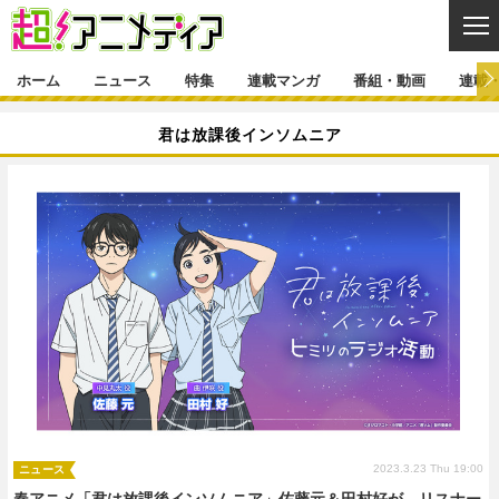
CL
ホーム
ニュース
特集
連載マンガ
番組・動画
連載
ニュース
君は放課後インソムニア
ニュース一覧
アニメ
特集
ゲーム・アプリ
マンガ
特集一覧
カバー
連載マンガ
映画
音楽
インタビュー
レポート
連載マンガ一覧
連載一覧
番組・動画
グッズ
イベント
ラキりす
番組・動画一覧
ラジオ
連載・ブログ
声優
コスプレ
動画
連載・ブログ一覧
コラム
舞台
新帝スタ
編集部ブログ・お知らせ
2023.3.23 Thu 19:00
ニュース
春アニメ「君は放課後インソムニア」佐藤元＆田村好が、リスナー