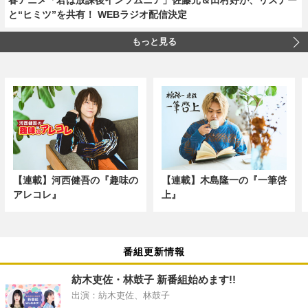
と“ヒミツ”を共有！ WEBラジオ配信決定
もっと見る
【連載】河西健吾の『趣味の
【連載】木島隆一の『一筆啓
アレコレ』
上』
番組更新情報
紡木吏佐・林鼓子 新番組始めます!!
出演：紡木吏佐、林鼓子