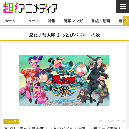
CL
ホーム
ニュース
特集
連載マンガ
番組・動画
連載
ニュース
忍たま乱太郎 ふっとびパズル！の段
ニュース一覧
アニメ
特集
ゲーム・アプリ
マンガ
特集一覧
カバー
連載マンガ
映画
音楽
インタビュー
レポート
連載マンガ一覧
連載一覧
番組・動画
グッズ
イベント
ラキりす
番組・動画一覧
ラジオ
連載・ブログ
声優
コスプレ
動画
連載・ブログ一覧
コラム
舞台
新帝スタ
編集部ブログ・お知らせ
2016.6.6 Mon 20:05
ニュース
アプリ「忍たま乱太郎 ふっとびパズル！の段」に新モード実装＆