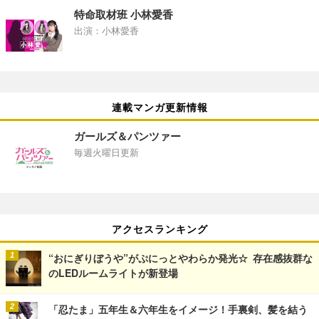
特命取材班 小林愛香
出演：小林愛香
連載マンガ更新情報
ガールズ＆パンツァー
毎週火曜日更新
アクセスランキング
“おにぎりぼうや”がぷにっとやわらか発光☆ 存在感抜群な
のLEDルームライトが新登場
「忍たま」五年生＆六年生をイメージ！手裏剣、髪を結う