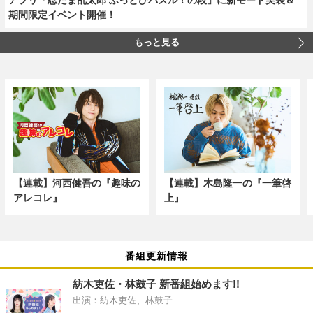
期間限定イベント開催！
もっと見る
【連載】河西健吾の『趣味の
【連載】木島隆一の『一筆啓
アレコレ』
上』
番組更新情報
紡木吏佐・林鼓子 新番組始めます!!
出演：紡木吏佐、林鼓子