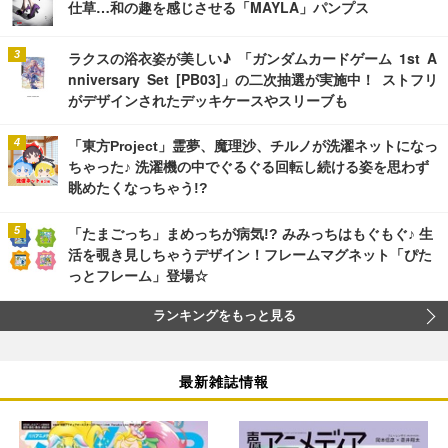
仕草…和の趣を感じさせる「MAYLA」パンプス
ラクスの浴衣姿が美しい♪ 「ガンダムカードゲーム 1st A
nniversary Set [PB03]」の二次抽選が実施中！ ストフリ
がデザインされたデッキケースやスリーブも
「東方Project」霊夢、魔理沙、チルノが洗濯ネットになっ
ちゃった♪ 洗濯機の中でぐるぐる回転し続ける姿を思わず
眺めたくなっちゃう!?
「たまごっち」まめっちが病気!? みみっちはもぐもぐ♪ 生
活を覗き見しちゃうデザイン！フレームマグネット「ぴた
っとフレーム」登場☆
ランキングをもっと見る
最新雑誌情報