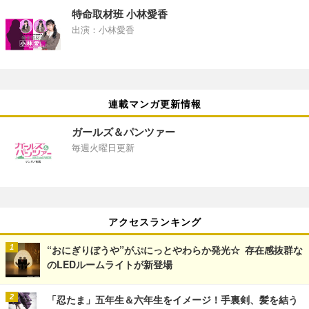
特命取材班 小林愛香
出演：小林愛香
連載マンガ更新情報
ガールズ＆パンツァー
毎週火曜日更新
アクセスランキング
“おにぎりぼうや”がぷにっとやわらか発光☆ 存在感抜群な
のLEDルームライトが新登場
「忍たま」五年生＆六年生をイメージ！手裏剣、髪を結う