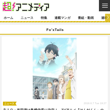
CL
ホーム
ニュース
特集
連載マンガ
番組・動画
連載
ニュース
Fo’xTails
ニュース一覧
アニメ
特集
ゲーム・アプリ
マンガ
特集一覧
カバー
連載マンガ
映画
音楽
インタビュー
レポート
連載マンガ一覧
連載一覧
番組・動画
グッズ
イベント
ラキりす
番組・動画一覧
ラジオ
連載・ブログ
声優
コスプレ
動画
連載・ブログ一覧
コラム
舞台
新帝スタ
編集部ブログ・お知らせ
2016.6.7 Tue 19:27
ニュース
主人公・半田清は島﨑信長に決定！ TVアニメ『はんだくん』の