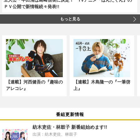
ＰＶ公開で新情報続々発表!!
もっと見る
【連載】河西健吾の『趣味の
【連載】木島隆一の『一筆啓
アレコレ』
上』
番組更新情報
紡木吏佐・林鼓子 新番組始めます!!
出演：紡木吏佐、林鼓子