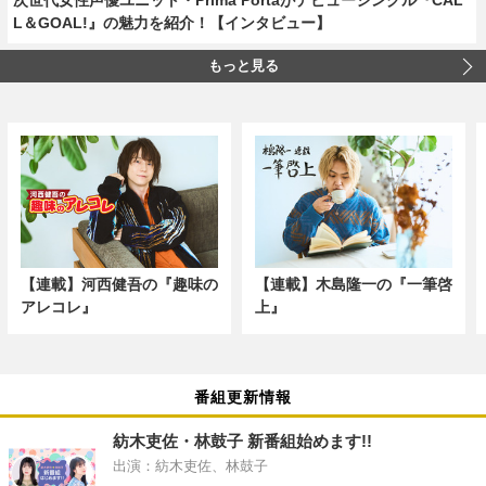
L＆GOAL!』の魅力を紹介！【インタビュー】
もっと見る
【連載】河西健吾の『趣味の
【連載】木島隆一の『一筆啓
アレコレ』
上』
番組更新情報
紡木吏佐・林鼓子 新番組始めます!!
出演：紡木吏佐、林鼓子