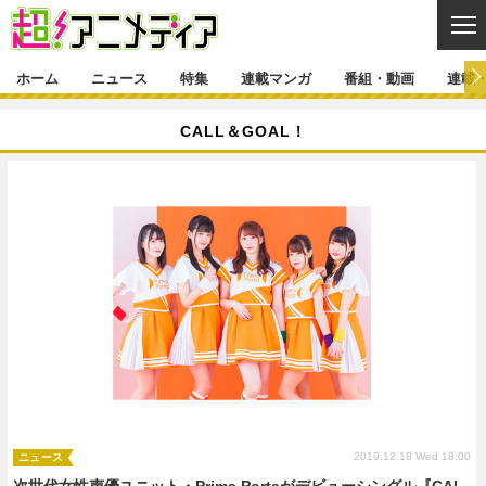
CL
ホーム
ニュース
特集
連載マンガ
番組・動画
連載
ニュース
CALL＆GOAL！
ニュース一覧
アニメ
特集
ゲーム・アプリ
マンガ
特集一覧
カバー
連載マンガ
映画
音楽
インタビュー
レポート
連載マンガ一覧
連載一覧
番組・動画
グッズ
イベント
ラキりす
番組・動画一覧
ラジオ
連載・ブログ
声優
コスプレ
動画
連載・ブログ一覧
コラム
舞台
新帝スタ
編集部ブログ・お知らせ
2019.12.18 Wed 18:00
ニュース
次世代女性声優ユニット・Prima Portaがデビューシングル『CAL