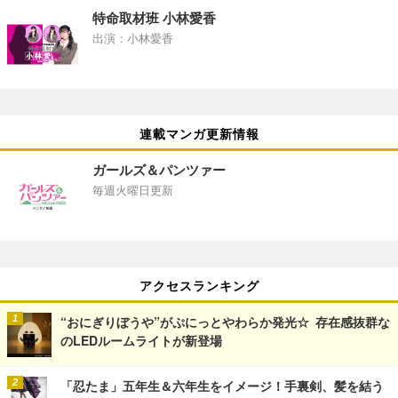
特命取材班 小林愛香
出演：小林愛香
連載マンガ更新情報
ガールズ＆パンツァー
毎週火曜日更新
アクセスランキング
“おにぎりぼうや”がぷにっとやわらか発光☆ 存在感抜群な
のLEDルームライトが新登場
「忍たま」五年生＆六年生をイメージ！手裏剣、髪を結う