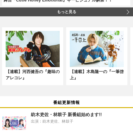
もっと見る
【連載】河西健吾の『趣味の
【連載】木島隆一の『一筆啓
アレコレ』
上』
番組更新情報
紡木吏佐・林鼓子 新番組始めます!!
出演：紡木吏佐、林鼓子