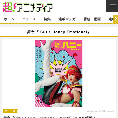
CL
ホーム
ニュース
特集
連載マンガ
番組・動画
連載
ニュース
舞台『 Cutie Honey Emotional』
ニュース一覧
アニメ
特集
ゲーム・アプリ
マンガ
特集一覧
カバー
連載マンガ
映画
音楽
インタビュー
レポート
連載マンガ一覧
連載一覧
番組・動画
グッズ
イベント
ラキりす
番組・動画一覧
ラジオ
連載・ブログ
声優
コスプレ
動画
連載・ブログ一覧
コラム
舞台
新帝スタ
編集部ブログ・お知らせ
2019.12.14 Sat 12:30
ニュース
舞台『Cutie Honey Emotional』キービジュアル解禁！！