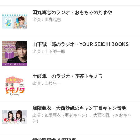
田丸篤志のラジオ・おもちゃのたまや
出演：田丸篤志
山下誠一郎のラジオ・YOUR SEICHI BOOKS
出演：山下誠一郎
土岐隼一のラジオ・喫茶トキノワ
出演：土岐隼一
加隈亜衣・大西沙織のキャン丁目キャン番地
出演：加隈亜衣（亜衣キャン）、大西沙織 （さおキャ
ン）
特命取材班 小林愛香