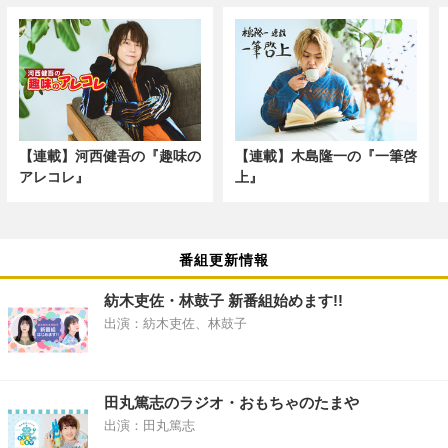
【連載】河西健吾の『趣味の
【連載】木島隆一の『一筆啓
アレコレ』
上』
番組更新情報
紡木吏佐・林鼓子 新番組始めます!!
出演：紡木吏佐、林鼓子
田丸篤志のラジオ・おもちゃのたまや
出演：田丸篤志