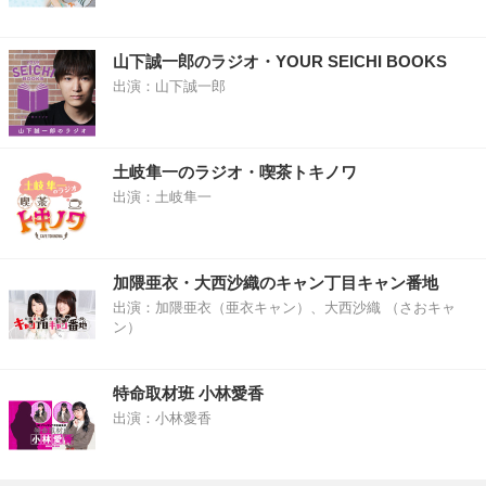
山下誠一郎のラジオ・YOUR SEICHI BOOKS
出演：山下誠一郎
土岐隼一のラジオ・喫茶トキノワ
出演：土岐隼一
加隈亜衣・大西沙織のキャン丁目キャン番地
出演：加隈亜衣（亜衣キャン）、大西沙織 （さおキャ
ン）
特命取材班 小林愛香
出演：小林愛香