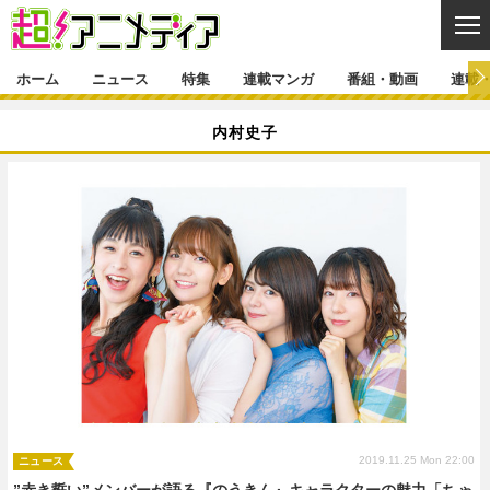
CL
ホーム
ニュース
特集
連載マンガ
番組・動画
連載
ニュース
内村史子
ニュース一覧
アニメ
特集
ゲーム・アプリ
マンガ
特集一覧
カバー
連載マンガ
映画
音楽
インタビュー
レポート
連載マンガ一覧
連載一覧
番組・動画
グッズ
イベント
ラキりす
番組・動画一覧
ラジオ
連載・ブログ
声優
コスプレ
動画
連載・ブログ一覧
コラム
舞台
新帝スタ
編集部ブログ・お知らせ
2019.11.25 Mon 22:00
ニュース
”赤き誓い”メンバーが語る『のうきん』キャラクターの魅力「ちゃ