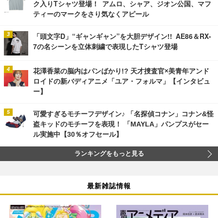
ク入りTシャツ登場！ アムロ、シャア、ジオン公国、マフ
ティーのマークをさり気なくアピール
「頭文字D」“ギャンギャン”を大胆デザイン!! AE86＆RX-
7の名シーンを立体刺繍で表現したTシャツ登場
花澤香菜の脳内はパンばかり!? 天才捜査官×美青年アンド
ロイドの新バディアニメ「ユア・フォルマ」【インタビュ
ー】
可愛すぎるモチーフデザイン♪ 「名探偵コナン」コナン&怪
盗キッドのモチーフを表現！ 「MAYLA」パンプスがセー
ル実施中【30％オフセール】
ランキングをもっと見る
最新雑誌情報