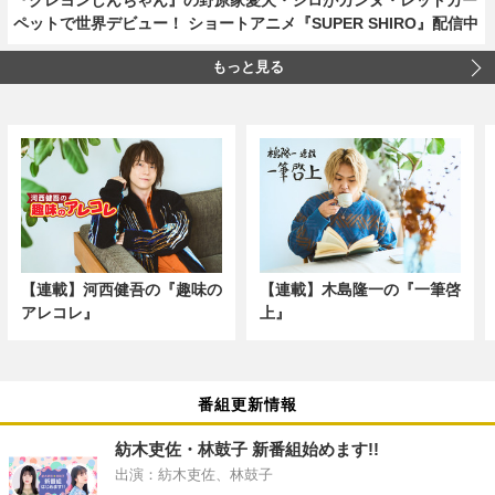
ペットで世界デビュー！ ショートアニメ『SUPER SHIRO』配信中
もっと見る
【連載】河西健吾の『趣味の
【連載】木島隆一の『一筆啓
アレコレ』
上』
番組更新情報
紡木吏佐・林鼓子 新番組始めます!!
出演：紡木吏佐、林鼓子