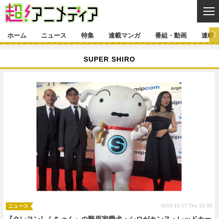
CL
ホーム
ニュース
特集
連載マンガ
番組・動画
連載
ニュース
SUPER SHIRO
ニュース一覧
アニメ
特集
ゲーム・アプリ
マンガ
特集一覧
カバー
連載マンガ
映画
音楽
インタビュー
レポート
連載マンガ一覧
連載一覧
番組・動画
グッズ
イベント
ラキりす
番組・動画一覧
ラジオ
連載・ブログ
声優
コスプレ
動画
連載・ブログ一覧
コラム
舞台
新帝スタ
編集部ブログ・お知らせ
2019.10.17 Thu 12:30
ニュース
『クレヨンしんちゃん』の野原家愛犬・シロがカンヌ・レッドカー