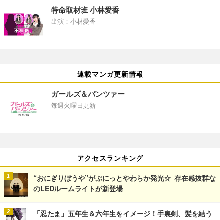
特命取材班 小林愛香
出演：小林愛香
連載マンガ更新情報
ガールズ＆パンツァー
毎週火曜日更新
アクセスランキング
“おにぎりぼうや”がぷにっとやわらか発光☆ 存在感抜群な
のLEDルームライトが新登場
「忍たま」五年生＆六年生をイメージ！手裏剣、髪を結う