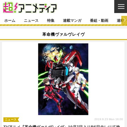
CL
ホーム
ニュース
特集
連載マンガ
番組・動画
連載
ニュース
革命機ヴァルヴレイヴ
ニュース一覧
アニメ
特集
ゲーム・アプリ
マンガ
特集一覧
カバー
連載マンガ
映画
音楽
インタビュー
レポート
連載マンガ一覧
連載一覧
番組・動画
グッズ
イベント
ラキりす
番組・動画一覧
ラジオ
連載・ブログ
声優
コスプレ
動画
連載・ブログ一覧
コラム
舞台
新帝スタ
編集部ブログ・お知らせ
2019.9.23 Mon 16:00
ニュース
TVアニメ『革命機ヴァルヴレイヴ』10月7日よりBS日テレにて放