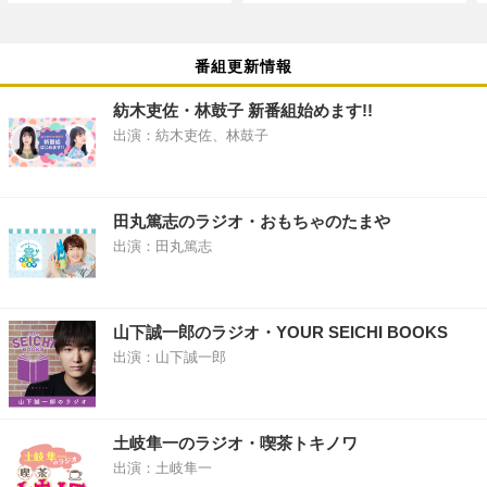
番組更新情報
紡木吏佐・林鼓子 新番組始めます!!
出演：紡木吏佐、林鼓子
田丸篤志のラジオ・おもちゃのたまや
出演：田丸篤志
山下誠一郎のラジオ・YOUR SEICHI BOOKS
出演：山下誠一郎
土岐隼一のラジオ・喫茶トキノワ
出演：土岐隼一