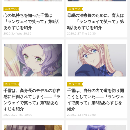
ニュース
ニュース
心の気持ちを知った千雪は――
母親の治療費のために、育人は
『ランウェイで笑って』第9話
――『ランウェイで笑って』第
あらすじを紹介
8話あらすじを紹介
2020.3.4 Wed 20:15
2020.2.27 Thu 19:30
ニュース
ニュース
千雪は、高身長のモデルの存在
千雪は、自分の力で道を切り開
感に圧倒されてしまう――『ラ
こうとしていた――『ランウェ
ンウェイで笑って』第7話あら
イで笑って』第6話あらすじを
すじを紹介
紹介
2020.2.20 Thu 19:30
2020.2.13 Thu 12:00