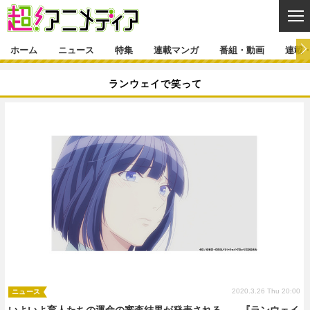
CL
ホーム
ニュース
特集
連載マンガ
番組・動画
連載
ニュース
ランウェイで笑って
ニュース一覧
アニメ
特集
ゲーム・アプリ
マンガ
特集一覧
カバー
連載マンガ
映画
音楽
インタビュー
レポート
連載マンガ一覧
連載一覧
番組・動画
グッズ
イベント
ラキりす
番組・動画一覧
ラジオ
連載・ブログ
声優
コスプレ
動画
連載・ブログ一覧
コラム
舞台
新帝スタ
編集部ブログ・お知らせ
2020.3.26 Thu 20:00
ニュース
いよいよ育人たちの運命の審査結果が発表される――『ランウェイ