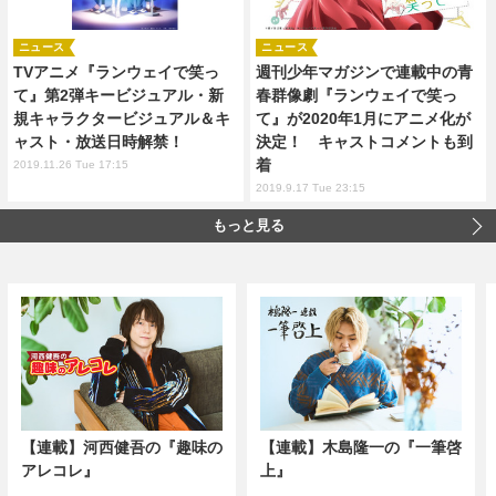
ニュース
ニュース
TVアニメ『ランウェイで笑っ
週刊少年マガジンで連載中の青
て』第2弾キービジュアル・新
春群像劇『ランウェイで笑っ
規キャラクタービジュアル＆キ
て』が2020年1月にアニメ化が
ャスト・放送日時解禁！
決定！ キャストコメントも到
着
2019.11.26 Tue 17:15
2019.9.17 Tue 23:15
もっと見る
【連載】河西健吾の『趣味の
【連載】木島隆一の『一筆啓
アレコレ』
上』