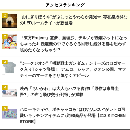
アクセスランキング
“おにぎりぼうや”がぷにっとやわらか発光☆ 存在感抜群な
のLEDルームライトが新登場
「東方Project」霊夢、魔理沙、チルノが洗濯ネットになっ
ちゃった♪ 洗濯機の中でぐるぐる回転し続ける姿を思わず
眺めたくなっちゃう!?
“ジークジオン”「機動戦士ガンダム」シリーズのロゴマー
ク入りTシャツ登場！ アムロ、シャア、ジオン公国、マフ
ティーのマークをさり気なくアピール
映画「ちいかわ」は大人もハマる傑作!「原作は東野圭
吾?」の声も飛び交う仕掛けが満載
ハローキティや、ポチャッコら“はぴだんぶい”がレトロ可
愛いキッチンアイテムに♪約90商品が登場【212 KITCHEN
STORE】