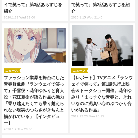
イで笑って』第3話あらすじを
で笑って』第2話あらすじを紹
紹介
介
2020.1.22 Wed 22:00
2020.1.15 Wed 21:45
ニュース
ニュース
ファッション業界を舞台にした
【レポート】TVアニメ『ランウ
青春群像劇『ランウェイで笑っ
ェイで笑って』第1話先行上映
て』千雪役・花守ゆみりと育人
会＆トークショー開催。花守ゆ
役・花江夏樹が語る作品の魅力
みり「まっすぐな青春と、きれ
「乗り越えたくても乗り越えら
いなのに泥臭い心のぶつかり合
れない現実のつらさがきちんと
いがある作品」
描かれている」【インタビュ
2019.12.23 Mon 20:15
ー】
2020.1.9 Thu 20:30