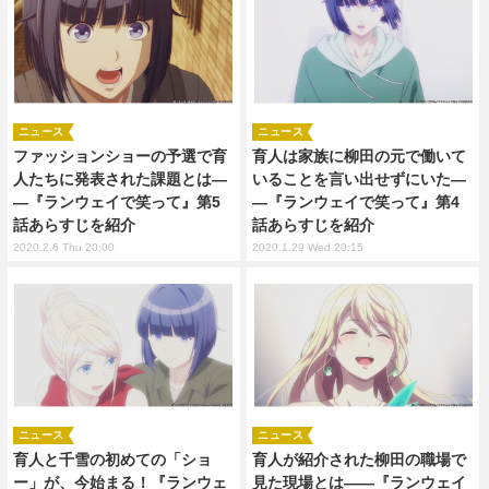
ニュース
ニュース
ファッションショーの予選で育
育人は家族に柳田の元で働いて
人たちに発表された課題とは―
いることを言い出せずにいた―
―『ランウェイで笑って』第5
―『ランウェイで笑って』第4
話あらすじを紹介
話あらすじを紹介
2020.2.6 Thu 20:00
2020.1.29 Wed 20:15
ニュース
ニュース
育人と千雪の初めての「ショ
育人が紹介された柳田の職場で
ー」が、今始まる！『ランウェ
見た現場とは――『ランウェイ