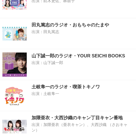
出演：紡木吏佐、林鼓子
田丸篤志のラジオ・おもちゃのたまや
出演：田丸篤志
山下誠一郎のラジオ・YOUR SEICHI BOOKS
出演：山下誠一郎
土岐隼一のラジオ・喫茶トキノワ
出演：土岐隼一
加隈亜衣・大西沙織のキャン丁目キャン番地
出演：加隈亜衣（亜衣キャン）、大西沙織 （さおキャ
ン）