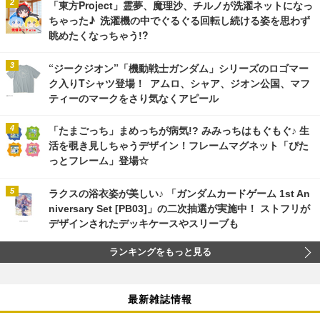
「東方Project」霊夢、魔理沙、チルノが洗濯ネットになっ
ちゃった♪ 洗濯機の中でぐるぐる回転し続ける姿を思わず
眺めたくなっちゃう!?
“ジークジオン”「機動戦士ガンダム」シリーズのロゴマー
ク入りTシャツ登場！ アムロ、シャア、ジオン公国、マフ
ティーのマークをさり気なくアピール
「たまごっち」まめっちが病気!? みみっちはもぐもぐ♪ 生
活を覗き見しちゃうデザイン！フレームマグネット「ぴた
っとフレーム」登場☆
ラクスの浴衣姿が美しい♪ 「ガンダムカードゲーム 1st An
niversary Set [PB03]」の二次抽選が実施中！ ストフリが
デザインされたデッキケースやスリーブも
ランキングをもっと見る
最新雑誌情報