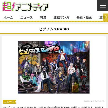
CL
ホーム
ニュース
特集
連載マンガ
番組・動画
連載
ニュース
ヒプノシスRADIO
ニュース一覧
アニメ
特集
ゲーム・アプリ
マンガ
特集一覧
カバー
連載マンガ
映画
音楽
インタビュー
レポート
連載マンガ一覧
連載一覧
番組・動画
グッズ
イベント
ラキりす
番組・動画一覧
ラジオ
連載・ブログ
声優
コスプレ
動画
連載・ブログ一覧
コラム
舞台
新帝スタ
編集部ブログ・お知らせ
2019.9.6 Fri 20:00
ニュース
ヒプノシスマイクのキャラクター達があなたの悩みに答えします！