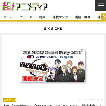
CL
ホーム
ニュース
特集
連載マンガ
番組・動画
連載
ニュース
SIX SICKS
ニュース一覧
アニメ
特集
ゲーム・アプリ
マンガ
特集一覧
カバー
連載マンガ
映画
音楽
インタビュー
レポート
連載マンガ一覧
連載一覧
番組・動画
グッズ
イベント
ラキりす
番組・動画一覧
ラジオ
連載・ブログ
声優
コスプレ
動画
連載・ブログ一覧
コラム
舞台
新帝スタ
編集部ブログ・お知らせ
2019.8.28 Wed 23:00
ニュース
人気ブラウザゲーム『SIX SICKS』のリアルイベント開催決定！メ