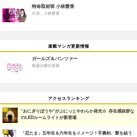
特命取材班 小林愛香
出演：小林愛香
連載マンガ更新情報
ガールズ＆パンツァー
毎週火曜日更新
アクセスランキング
“おにぎりぼうや”がぷにっとやわらか発光☆ 存在感抜群な
のLEDルームライトが新登場
「忍たま」五年生＆六年生をイメージ！手裏剣、髪を結う