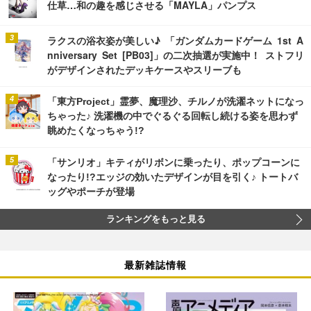
仕草…和の趣を感じさせる「MAYLA」パンプス
ラクスの浴衣姿が美しい♪ 「ガンダムカードゲーム 1st A
nniversary Set [PB03]」の二次抽選が実施中！ ストフリ
がデザインされたデッキケースやスリーブも
「東方Project」霊夢、魔理沙、チルノが洗濯ネットになっ
ちゃった♪ 洗濯機の中でぐるぐる回転し続ける姿を思わず
眺めたくなっちゃう!?
「サンリオ」キティがリボンに乗ったり、ポップコーンに
なったり!?エッジの効いたデザインが目を引く♪ トートバ
ッグやポーチが登場
ランキングをもっと見る
最新雑誌情報