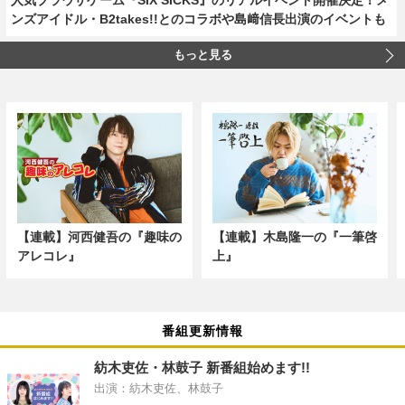
ンズアイドル・B2takes!!とのコラボや島﨑信長出演のイベントも
もっと見る
【連載】河西健吾の『趣味の
【連載】木島隆一の『一筆啓
アレコレ』
上』
番組更新情報
紡木吏佐・林鼓子 新番組始めます!!
出演：紡木吏佐、林鼓子