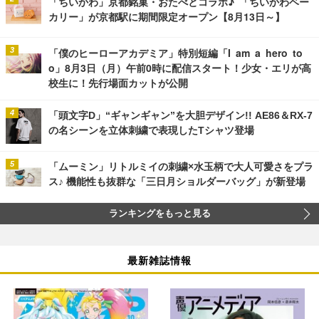
「ちいかわ」京都銘菓・おたべとコラボ♪ 「ちいかわベー
カリー」が京都駅に期間限定オープン【8月13日～】
「僕のヒーローアカデミア」特別短編「I am a hero to
o」8月3日（月）午前0時に配信スタート！少女・エリが高
校生に！先行場面カットが公開
「頭文字D」“ギャンギャン”を大胆デザイン!! AE86＆RX-7
の名シーンを立体刺繍で表現したTシャツ登場
「ムーミン」リトルミイの刺繍×水玉柄で大人可愛さをプラ
ス♪ 機能性も抜群な「三日月ショルダーバッグ」が新登場
ランキングをもっと見る
最新雑誌情報