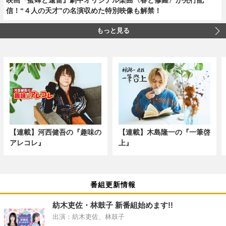
信！“４人の天才”の名演収めた特別映像も解禁！
もっと見る
【連載】河西健吾の『趣味の
【連載】木島隆一の『一筆啓
アレコレ』
上』
番組更新情報
紡木吏佐・林鼓子 新番組始めます!!
出演：紡木吏佐、林鼓子