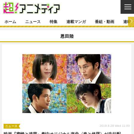
CL
ホーム
ニュース
特集
連載マンガ
番組・動画
連載
ニュース
恩田陸
ニュース一覧
アニメ
特集
ゲーム・アプリ
マンガ
特集一覧
カバー
連載マンガ
映画
音楽
インタビュー
レポート
連載マンガ一覧
連載一覧
番組・動画
グッズ
イベント
ラキりす
番組・動画一覧
ラジオ
連載・ブログ
声優
コスプレ
動画
連載・ブログ一覧
コラム
舞台
新帝スタ
編集部ブログ・お知らせ
2019.8.28 Wed 11:00
ニュース
映画『蜜蜂と遠雷』劇中オリジナル楽曲〈春と修羅〉が先行配