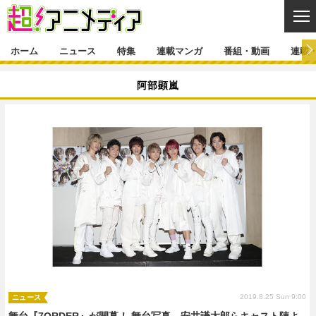
CL
ホーム
ニュース
特集
連載マンガ
番組・動画
連載
ニュース
阿部顕嵐
ニュース一覧
アニメ
特集
ゲーム・アプリ
マンガ
特集一覧
カバー
連載マンガ
映画
音楽
インタビュー
レポート
連載マンガ一覧
連載一覧
番組・動画
グッズ
イベント
ラキりす
番組・動画一覧
ラジオ
連載・ブログ
声優
コスプレ
動画
連載・ブログ一覧
コラム
舞台
新帝スタ
編集部ブログ・お知らせ
2019.8.25 Sun 9:00
ニュース
舞台『7ORDER』が開幕！ 舞台写真、安井謙太郎らキャスト陣よ