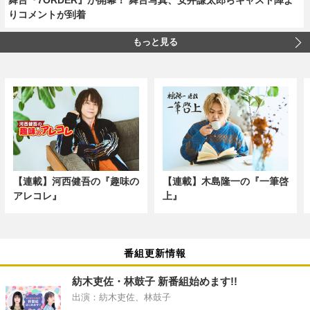
りコメントが到着
もっと見る
【連載】河西健吾の『趣味の
【連載】木島隆一の『一筆啓
アレコレ』
上』
番組更新情報
紡木吏佐・林鼓子 新番組始めます!!
出演：紡木吏佐、林鼓子