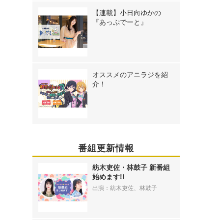
【連載】小日向ゆかの
『あっぷでーと』
オススメのアニラジを紹
介！
番組更新情報
紡木吏佐・林鼓子 新番組
始めます!!
出演：紡木吏佐、林鼓子