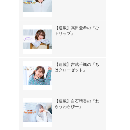
【連載】高田憂希の『ひ
トリップ』
【連載】吉武千颯の『ち
はクローゼット』
【連載】白石晴香の『わ
らうわらびー』