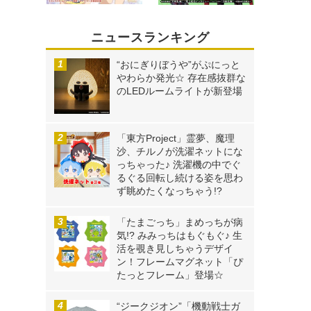
ニュースランキング
“おにぎりぼうや”がぷにっと
やわらか発光☆ 存在感抜群な
のLEDルームライトが新登場
「東方Project」霊夢、魔理
沙、チルノが洗濯ネットにな
っちゃった♪ 洗濯機の中でぐ
るぐる回転し続ける姿を思わ
ず眺めたくなっちゃう!?
「たまごっち」まめっちが病
気!? みみっちはもぐもぐ♪ 生
活を覗き見しちゃうデザイ
ン！フレームマグネット「ぴ
たっとフレーム」登場☆
“ジークジオン”「機動戦士ガ