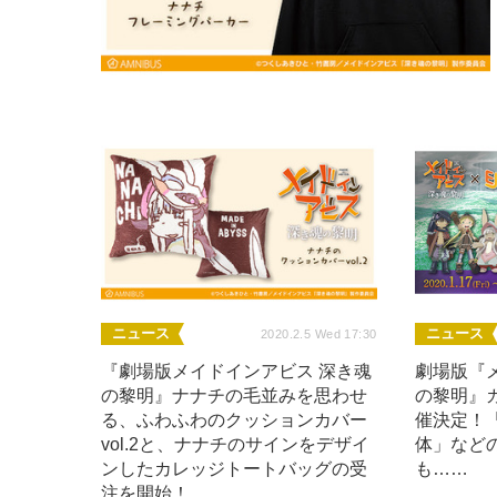
ニュース
ニュース
2020.2.5 Wed 17:30
『劇場版メイドインアビス 深き魂
劇場版『
の黎明』ナナチの毛並みを思わせ
の黎明』
る、ふわふわのクッションカバー
催決定！
vol.2と、ナナチのサインをデザイ
体」など
ンしたカレッジトートバッグの受
も……
注を開始！