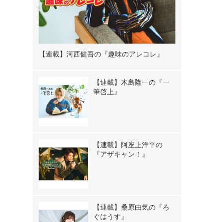
【連載】河西健吾の『趣味のアレコレ』
【連載】木島隆一の『一
筆啓上』
【連載】阿座上洋平の
『アザキャン！』
【連載】桑原由気の『ろ
ぐはうす』