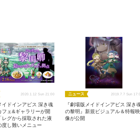
ニュース
2020.1.12 Sun 21:00
2019.7.7 Sun 17:
メイドインアビス 深き魂
『劇場版メイドインアビス 深き
カフェ&ギャラリーが開
の黎明』新規ビジュアル＆特報
「レグから採取された液
像が公開
の度し難いメニュー