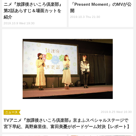
ニメ『放課後さいころ倶楽部』
「Present Moment」のMVが公
第2話あらすじ＆場面カットを
開
紹介
2019.10.3 Thu 21:30
2019.10.9 Wed 19:30
2019.9.25 Wed 16:30
ニュース
TVアニメ『放課後さいころ倶楽部』京まふスペシャルステージで
宮下早紀、高野麻里佳、富田美憂がボードゲーム対決【レポート】