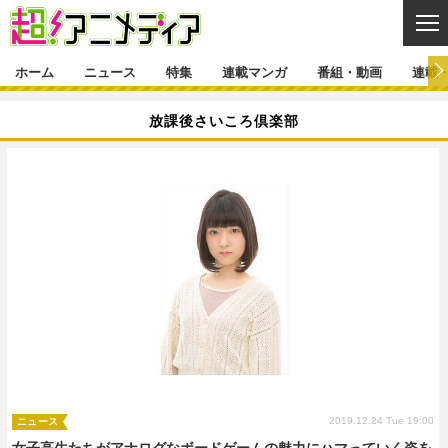
CL
ホーム
ニュース
特集
連載マンガ
番組・動画
連載
ニュース
放課後さいころ倶楽部
ニュース一覧
アニメ
特集
ゲーム・アプリ
マンガ
特集一覧
カバー
連載マンガ
映画
音楽
インタビュー
レポート
連載マンガ一覧
連載一覧
番組・動画
グッズ
イベント
ラキりす
番組・動画一覧
ラジオ
連載・ブログ
声優
コスプレ
動画
連載・ブログ一覧
コラム
舞台
新帝スタ
編集部ブログ・お知らせ
2019.12.24 Tue 19:00
ニュース
女子高生たちがアナログなボードゲームの魅力にハマっていく姿を