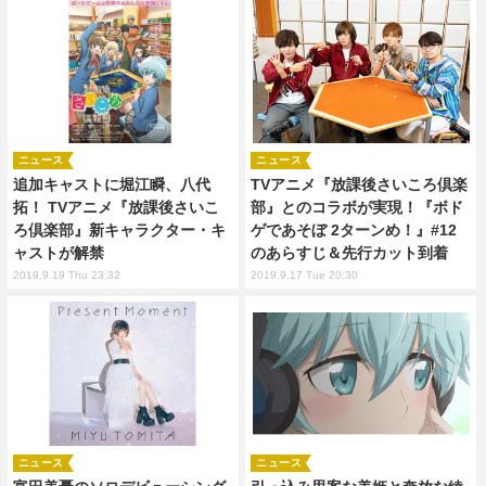
ニュース
ニュース
追加キャストに堀江瞬、八代
TVアニメ『放課後さいころ倶楽
拓！ TVアニメ『放課後さいこ
部』とのコラボが実現！『ボド
ろ倶楽部』新キャラクター・キ
ゲであそぼ 2ターンめ！』#12
ャストが解禁
のあらすじ＆先行カット到着
2019.9.19 Thu 23:32
2019.9.17 Tue 20:30
ニュース
ニュース