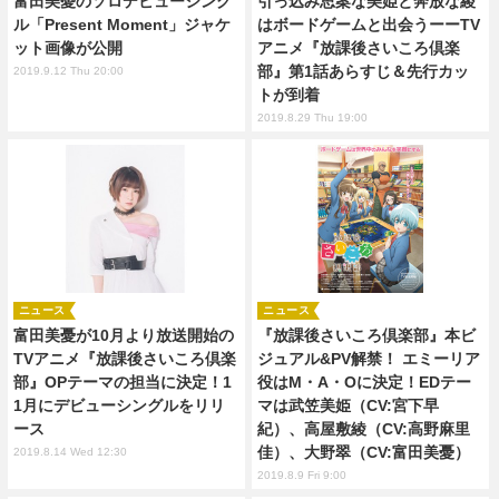
富田美憂のソロデビューシング
引っ込み思案な美姫と奔放な綾
ル「Present Moment」ジャケ
はボードゲームと出会うーーTV
ット画像が公開
アニメ『放課後さいころ倶楽
部』第1話あらすじ＆先行カッ
2019.9.12 Thu 20:00
トが到着
2019.8.29 Thu 19:00
ニュース
ニュース
富田美憂が10月より放送開始の
『放課後さいころ倶楽部』本ビ
TVアニメ『放課後さいころ倶楽
ジュアル&PV解禁！ エミーリア
部』OPテーマの担当に決定！1
役はM・A・Oに決定！EDテー
1月にデビューシングルをリリ
マは武笠美姫（CV:宮下早
ース
紀）、高屋敷綾（CV:高野麻里
佳）、大野翠（CV:富田美憂）
2019.8.14 Wed 12:30
2019.8.9 Fri 9:00