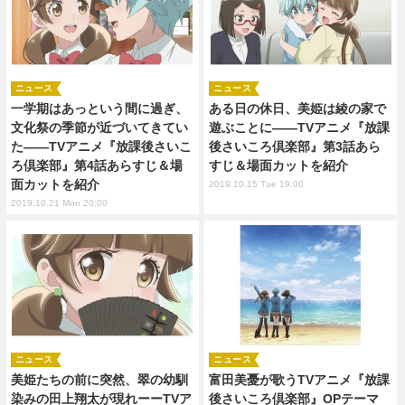
ニュース
ニュース
一学期はあっという間に過ぎ、
ある日の休日、美姫は綾の家で
文化祭の季節が近づいてきてい
遊ぶことに――TVアニメ『放課
た――TVアニメ『放課後さいこ
後さいころ倶楽部』第3話あら
ろ倶楽部』第4話あらすじ＆場
すじ＆場面カットを紹介
面カットを紹介
2019.10.15 Tue 19:00
2019.10.21 Mon 20:00
ニュース
ニュース
美姫たちの前に突然、翠の幼馴
富田美憂が歌うTVアニメ『放課
染みの田上翔太が現れーーTVア
後さいころ倶楽部』OPテーマ