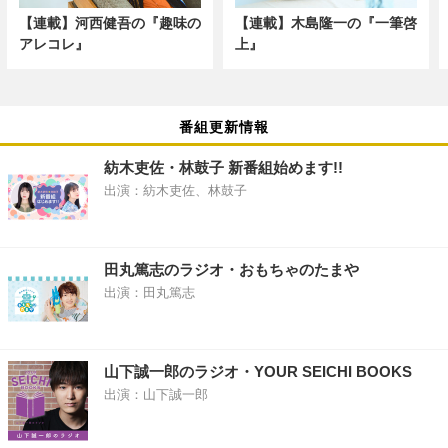
【連載】河西健吾の『趣味の
【連載】木島隆一の『一筆啓
アレコレ』
上』
番組更新情報
紡木吏佐・林鼓子 新番組始めます!!
出演：紡木吏佐、林鼓子
田丸篤志のラジオ・おもちゃのたまや
出演：田丸篤志
山下誠一郎のラジオ・YOUR SEICHI BOOKS
出演：山下誠一郎