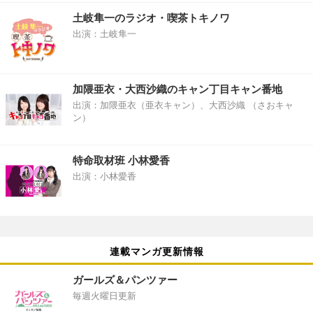
土岐隼一のラジオ・喫茶トキノワ
出演：土岐隼一
加隈亜衣・大西沙織のキャン丁目キャン番地
出演：加隈亜衣（亜衣キャン）、大西沙織 （さおキャ
ン）
特命取材班 小林愛香
出演：小林愛香
連載マンガ更新情報
ガールズ＆パンツァー
毎週火曜日更新