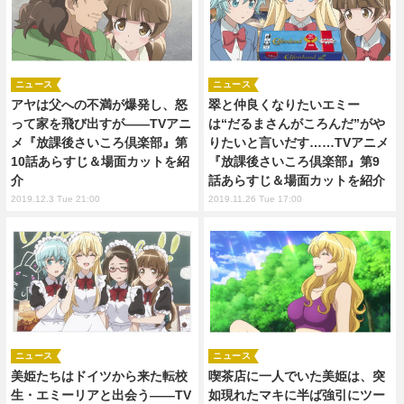
ニュース
ニュース
アヤは父への不満が爆発し、怒
翠と仲良くなりたいエミー
って家を飛び出すが――TVアニ
は“だるまさんがころんだ”がや
メ『放課後さいころ倶楽部』第
りたいと言いだす……TVアニメ
10話あらすじ＆場面カットを紹
『放課後さいころ倶楽部』第9
介
話あらすじ＆場面カットを紹介
2019.12.3 Tue 21:00
2019.11.26 Tue 17:00
ニュース
ニュース
美姫たちはドイツから来た転校
喫茶店に一人でいた美姫は、突
生・エミーリアと出会う――TV
如現れたマキに半ば強引にツー