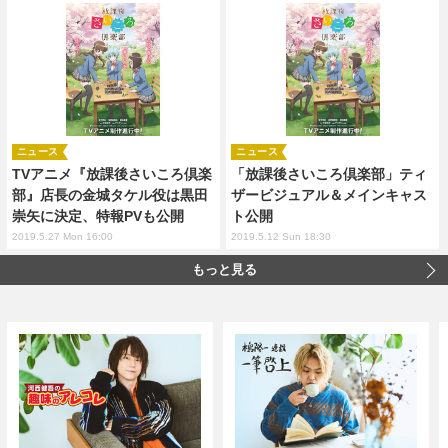
ニュース
ニュース
TVアニメ『放課後さいころ倶楽
「放課後さいころ倶楽部」ティ
部』店長の金城タケル役は黒田
ザービジュアル＆メインキャス
崇矢に決定、特報PVも公開
ト公開
2019.5.27 Mon 16:00
2019.5.12 Sun 18:30
もっと見る