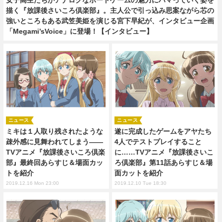
描く『放課後さいころ倶楽部』。主人公で引っ込み思案ながら芯の
強いところもある武笠美姫を演じる宮下早紀が、インタビュー企画
「Megami’sVoice」に登場！【インタビュー】
ニュース
ニュース
ミキは１人取り残されたような
遂に完成したゲームをアヤたち
疎外感に見舞われてしまう――
4人でテストプレイすること
TVアニメ『放課後さいころ倶楽
に……TVアニメ『放課後さいこ
部』最終回あらすじ＆場面カッ
ろ倶楽部』第11話あらすじ＆場
トを紹介
面カットを紹介
2019.12.16 Mon 23:00
2019.12.10 Tue 18:30