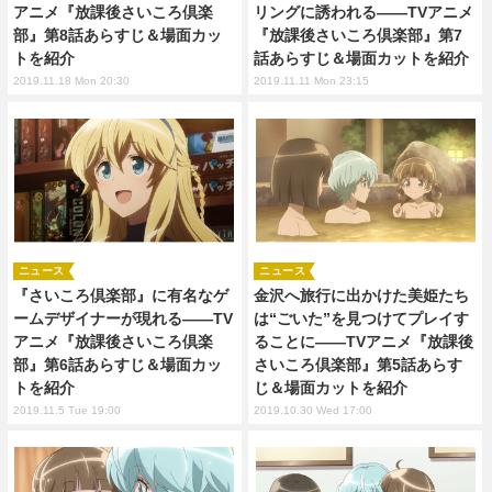
アニメ『放課後さいころ倶楽
リングに誘われる――TVアニメ
部』第8話あらすじ＆場面カッ
『放課後さいころ倶楽部』第7
トを紹介
話あらすじ＆場面カットを紹介
2019.11.18 Mon 20:30
2019.11.11 Mon 23:15
ニュース
ニュース
『さいころ倶楽部』に有名なゲ
金沢へ旅行に出かけた美姫たち
ームデザイナーが現れる――TV
は“ごいた”を見つけてプレイす
アニメ『放課後さいころ倶楽
ることに――TVアニメ『放課後
部』第6話あらすじ＆場面カッ
さいころ倶楽部』第5話あらす
トを紹介
じ＆場面カットを紹介
2019.11.5 Tue 19:00
2019.10.30 Wed 17:00