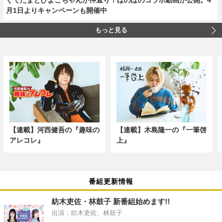
月1日よりキャンペーンも開催中
もっと見る
【連載】河西健吾の『趣味の
【連載】木島隆一の『一筆啓
アレコレ』
上』
番組更新情報
紡木吏佐・林鼓子 新番組始めます!!
出演：紡木吏佐、林鼓子