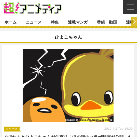
CL
ホーム
ニュース
特集
連載マンガ
番組・動画
連載
ニュース
ひよこちゃん
ニュース一覧
アニメ
特集
ゲーム・アプリ
マンガ
特集一覧
カバー
連載マンガ
映画
音楽
インタビュー
レポート
連載マンガ一覧
連載一覧
番組・動画
グッズ
イベント
ラキりす
番組・動画一覧
ラジオ
連載・ブログ
声優
コスプレ
動画
連載・ブログ一覧
コラム
舞台
新帝スタ
編集部ブログ・お知らせ
2019.4.2 Tue 16:30
ニュース
ぐでたまとひよこちゃんが仲直り！ほのぼのコラボ動画が公開。4