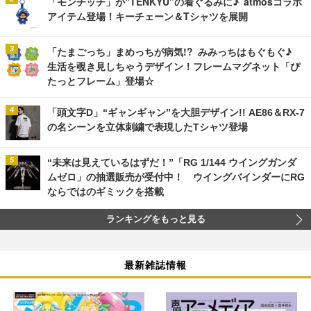
「モンチッチ」が“TENKYU”の着ぐるみに♪ atmosコラボ
アイテム登場！キーチェーン＆Tシャツを展開
「たまごっち」まめっちが病気!? みみっちはもぐもぐ♪
生活を覗き見しちゃうデザイン！フレームマグネット「ぴ
たっとフレーム」登場☆
「頭文字D」“ギャンギャン”を大胆デザイン!! AE86＆RX-7
の名シーンを立体刺繍で表現したTシャツ登場
“未来は見えているはずだ！”「RG 1/144 ウイングガンダ
ムゼロ」の抽選販売が受付中！ ウイングバインダーにRG
ならではのギミックを搭載
ランキングをもっと見る
最新雑誌情報