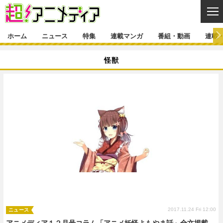
CL
ホーム
ニュース
特集
連載マンガ
番組・動画
連載
ニュース
怪獣
ニュース一覧
アニメ
特集
ゲーム・アプリ
マンガ
特集一覧
カバー
連載マンガ
映画
音楽
インタビュー
レポート
連載マンガ一覧
連載一覧
番組・動画
グッズ
イベント
ラキりす
番組・動画一覧
ラジオ
連載・ブログ
声優
コスプレ
動画
連載・ブログ一覧
コラム
舞台
新帝スタ
編集部ブログ・お知らせ
2017.11.24 Fri 12:00
ニュース
アニメディア１２月号コラム「アニメ妖怪よもやま話」全文掲載。