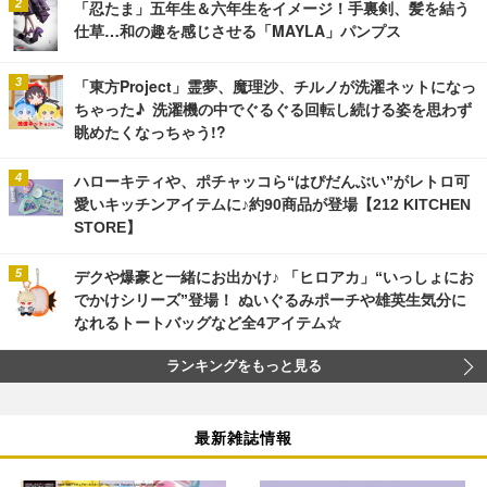
「忍たま」五年生＆六年生をイメージ！手裏剣、髪を結う
仕草…和の趣を感じさせる「MAYLA」パンプス
「東方Project」霊夢、魔理沙、チルノが洗濯ネットになっ
ちゃった♪ 洗濯機の中でぐるぐる回転し続ける姿を思わず
眺めたくなっちゃう!?
ハローキティや、ポチャッコら“はぴだんぶい”がレトロ可
愛いキッチンアイテムに♪約90商品が登場【212 KITCHEN
STORE】
デクや爆豪と一緒にお出かけ♪ 「ヒロアカ」“いっしょにお
でかけシリーズ”登場！ ぬいぐるみポーチや雄英生気分に
なれるトートバッグなど全4アイテム☆
ランキングをもっと見る
最新雑誌情報