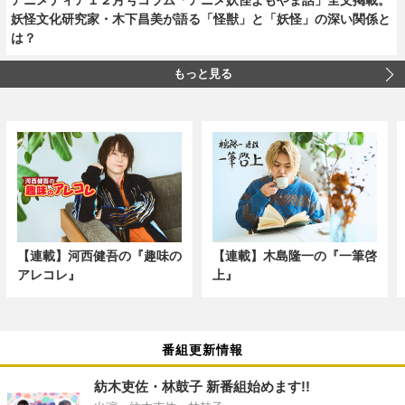
妖怪文化研究家・木下昌美が語る「怪獣」と「妖怪」の深い関係と
は？
もっと見る
【連載】河西健吾の『趣味の
【連載】木島隆一の『一筆啓
アレコレ』
上』
番組更新情報
紡木吏佐・林鼓子 新番組始めます!!