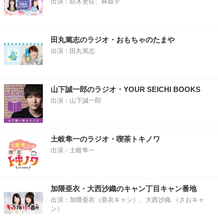
出演：紡木吏佐、林鼓子
田丸篤志のラジオ・おもちゃのたまや
出演：田丸篤志
山下誠一郎のラジオ・YOUR SEICHI BOOKS
出演：山下誠一郎
土岐隼一のラジオ・喫茶トキノワ
出演：土岐隼一
加隈亜衣・大西沙織のキャン丁目キャン番地
出演：加隈亜衣（亜衣キャン）、大西沙織 （さおキャ
ン）