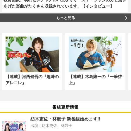
あげた楽曲がたくさん収録されています」【インタビュー】
もっと見る
【連載】河西健吾の『趣味の
【連載】木島隆一の『一筆啓
アレコレ』
上』
番組更新情報
紡木吏佐・林鼓子 新番組始めます!!
出演：紡木吏佐、林鼓子