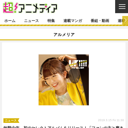
CL
ホーム
ニュース
特集
連載マンガ
番組・動画
連載
ニュース
アルメリア
ニュース一覧
アニメ
特集
ゲーム・アプリ
マンガ
特集一覧
カバー
連載マンガ
映画
音楽
インタビュー
レポート
連載マンガ一覧
連載一覧
番組・動画
グッズ
イベント
ラキりす
番組・動画一覧
ラジオ
連載・ブログ
声優
コスプレ
動画
連載・ブログ一覧
コラム
舞台
新帝スタ
編集部ブログ・お知らせ
2019.3.15 Fri 11:30
ニュース
牧野由依、初のセレクトアルバムをリリース！「ファンの方と磨き