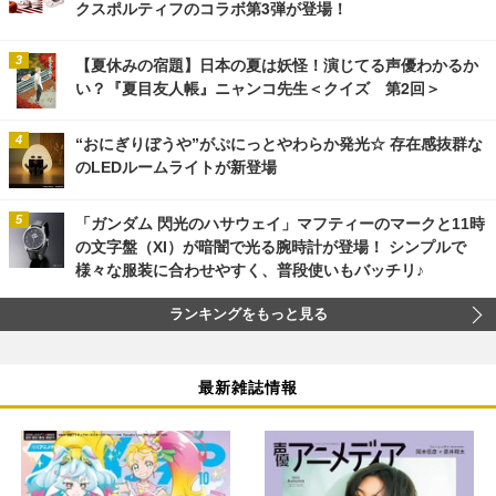
クスポルティフのコラボ第3弾が登場！
【夏休みの宿題】日本の夏は妖怪！演じてる声優わかるか
い？『夏目友人帳』ニャンコ先生＜クイズ 第2回＞
“おにぎりぼうや”がぷにっとやわらか発光☆ 存在感抜群な
のLEDルームライトが新登場
「ガンダム 閃光のハサウェイ」マフティーのマークと11時
の文字盤（XI）が暗闇で光る腕時計が登場！ シンプルで
様々な服装に合わせやすく、普段使いもバッチリ♪
ランキングをもっと見る
最新雑誌情報