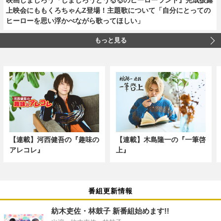
上映会にももくろちゃんZ登場！主題歌について「自分にとっての
ヒーローを思い浮かべながら歌ってほしい」
もっと見る
【連載】河西健吾の『趣味の
【連載】木島隆一の『一筆啓
アレコレ』
上』
番組更新情報
紡木吏佐・林鼓子 新番組始めます!!