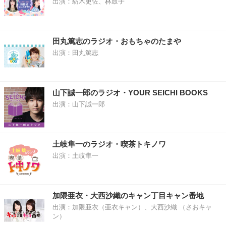
出演：紡木吏佐、林鼓子
田丸篤志のラジオ・おもちゃのたまや
出演：田丸篤志
山下誠一郎のラジオ・YOUR SEICHI BOOKS
出演：山下誠一郎
土岐隼一のラジオ・喫茶トキノワ
出演：土岐隼一
加隈亜衣・大西沙織のキャン丁目キャン番地
出演：加隈亜衣（亜衣キャン）、大西沙織 （さおキャ
ン）