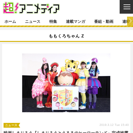
CL
ホーム
ニュース
特集
連載マンガ
番組・動画
連載
ニュース
ももくろちゃん Z
ニュース一覧
アニメ
特集
ゲーム・アプリ
マンガ
特集一覧
カバー
連載マンガ
映画
音楽
インタビュー
レポート
連載マンガ一覧
連載一覧
番組・動画
グッズ
イベント
ラキりす
番組・動画一覧
ラジオ
連載・ブログ
声優
コスプレ
動画
連載・ブログ一覧
コラム
舞台
新帝スタ
編集部ブログ・お知らせ
2019.3.12 Tue 15:40
ニュース
映画しまじろう『しまじろうとうるるのヒーローランド』完成披露