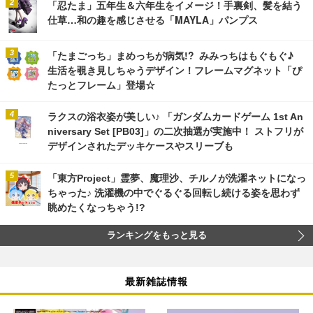
「忍たま」五年生＆六年生をイメージ！手裏剣、髪を結う
仕草…和の趣を感じさせる「MAYLA」パンプス
「たまごっち」まめっちが病気!? みみっちはもぐもぐ♪
生活を覗き見しちゃうデザイン！フレームマグネット「ぴ
たっとフレーム」登場☆
ラクスの浴衣姿が美しい♪ 「ガンダムカードゲーム 1st An
niversary Set [PB03]」の二次抽選が実施中！ ストフリが
デザインされたデッキケースやスリーブも
「東方Project」霊夢、魔理沙、チルノが洗濯ネットになっ
ちゃった♪ 洗濯機の中でぐるぐる回転し続ける姿を思わず
眺めたくなっちゃう!?
ランキングをもっと見る
最新雑誌情報