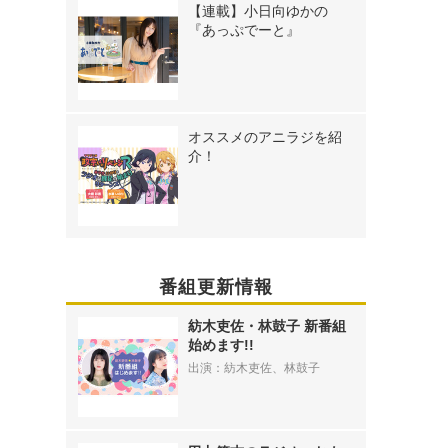
【連載】小日向ゆかの
『あっぷでーと』
オススメのアニラジを紹
介！
番組更新情報
紡木吏佐・林鼓子 新番組
始めます!!
出演：紡木吏佐、林鼓子