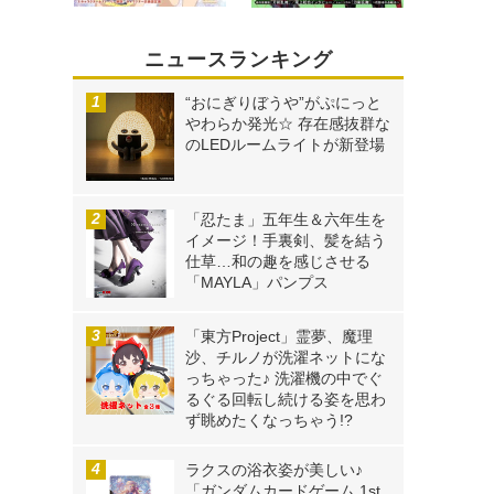
ニュースランキング
“おにぎりぼうや”がぷにっと
やわらか発光☆ 存在感抜群な
のLEDルームライトが新登場
「忍たま」五年生＆六年生を
イメージ！手裏剣、髪を結う
仕草…和の趣を感じさせる
「MAYLA」パンプス
「東方Project」霊夢、魔理
沙、チルノが洗濯ネットにな
っちゃった♪ 洗濯機の中でぐ
るぐる回転し続ける姿を思わ
ず眺めたくなっちゃう!?
ラクスの浴衣姿が美しい♪
「ガンダムカードゲーム 1st