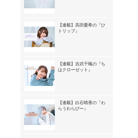
【連載】高田憂希の『ひ
トリップ』
【連載】吉武千颯の『ち
はクローゼット』
【連載】白石晴香の『わ
らうわらびー』