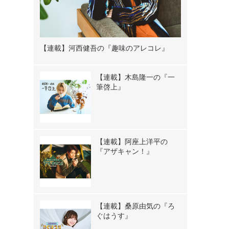
【連載】河西健吾の『趣味のアレコレ』
【連載】木島隆一の『一
筆啓上』
【連載】阿座上洋平の
『アザキャン！』
【連載】桑原由気の『ろ
ぐはうす』