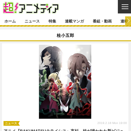
CL
ホーム
ニュース
特集
連載マンガ
番組・動画
連載
ニュース
桂小五郎
ニュース一覧
アニメ
特集
ゲーム・アプリ
マンガ
特集一覧
カバー
連載マンガ
映画
音楽
インタビュー
レポート
連載マンガ一覧
連載一覧
番組・動画
グッズ
イベント
ラキりす
番組・動画一覧
ラジオ
連載・ブログ
声優
コスプレ
動画
連載・ブログ一覧
コラム
舞台
新帝スタ
編集部ブログ・お知らせ
2019.2.18 Mon 19:00
ニュース
アニメ『BAKUMATSUクライシス』高杉、桂が描かれた新ビジュ