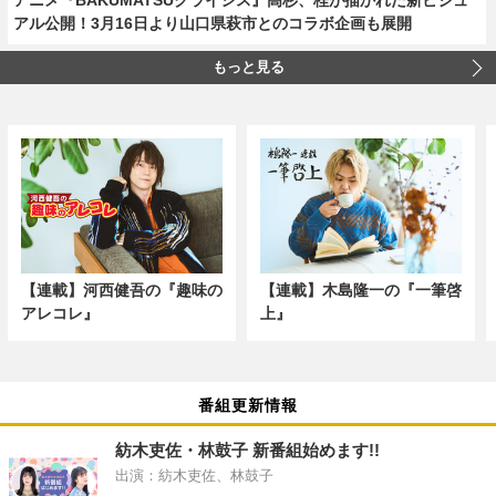
アル公開！3月16日より山口県萩市とのコラボ企画も展開
もっと見る
【連載】河西健吾の『趣味の
【連載】木島隆一の『一筆啓
アレコレ』
上』
番組更新情報
紡木吏佐・林鼓子 新番組始めます!!
出演：紡木吏佐、林鼓子