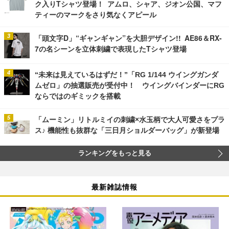
ク入りTシャツ登場！ アムロ、シャア、ジオン公国、マフ
ティーのマークをさり気なくアピール
「頭文字D」“ギャンギャン”を大胆デザイン!! AE86＆RX-
7の名シーンを立体刺繍で表現したTシャツ登場
“未来は見えているはずだ！”「RG 1/144 ウイングガンダ
ムゼロ」の抽選販売が受付中！ ウイングバインダーにRG
ならではのギミックを搭載
「ムーミン」リトルミイの刺繍×水玉柄で大人可愛さをプラ
ス♪ 機能性も抜群な「三日月ショルダーバッグ」が新登場
ランキングをもっと見る
最新雑誌情報