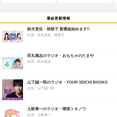
番組更新情報
紡木吏佐・林鼓子 新番組始めます!!
出演：紡木吏佐、林鼓子
田丸篤志のラジオ・おもちゃのたまや
出演：田丸篤志
山下誠一郎のラジオ・YOUR SEICHI BOOKS
出演：山下誠一郎
土岐隼一のラジオ・喫茶トキノワ
出演：土岐隼一