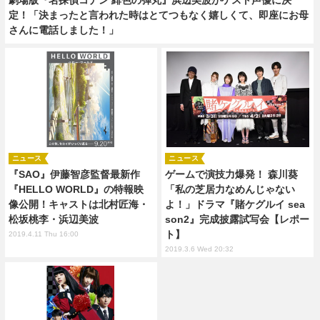
定！「決まったと言われた時はとてつもなく嬉しくて、即座にお母
さんに電話しました！」
ニュース
ニュース
『SAO』伊藤智彦監督最新作
ゲームで演技力爆発！ 森川葵
『HELLO WORLD』の特報映
「私の芝居力なめんじゃない
像公開！キャストは北村匠海・
よ！」ドラマ『賭ケグルイ sea
松坂桃李・浜辺美波
son2』完成披露試写会【レポー
ト】
2019.4.11 Thu 16:00
2019.3.6 Wed 20:32