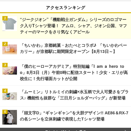
アクセスランキング
“ジークジオン”「機動戦士ガンダム」シリーズのロゴマー
ク入りTシャツ登場！ アムロ、シャア、ジオン公国、マフ
ティーのマークをさり気なくアピール
「ちいかわ」京都銘菓・おたべとコラボ♪ 「ちいかわベー
カリー」が京都駅に期間限定オープン【8月13日～】
「僕のヒーローアカデミア」特別短編「I am a hero to
o」8月3日（月）午前0時に配信スタート！少女・エリが高
校生に！先行場面カットが公開
「ムーミン」リトルミイの刺繍×水玉柄で大人可愛さをプラ
ス♪ 機能性も抜群な「三日月ショルダーバッグ」が新登場
「頭文字D」“ギャンギャン”を大胆デザイン!! AE86＆RX-7
の名シーンを立体刺繍で表現したTシャツ登場