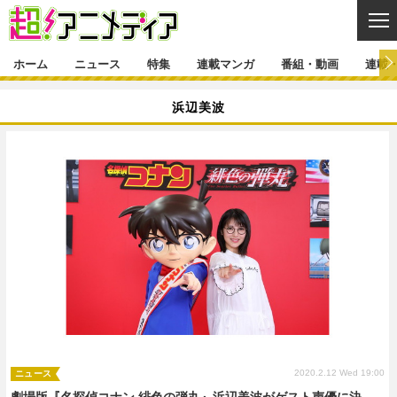
CL
ホーム
ニュース
特集
連載マンガ
番組・動画
連載
ニュース
浜辺美波
ニュース一覧
アニメ
特集
ゲーム・アプリ
マンガ
特集一覧
カバー
連載マンガ
映画
音楽
インタビュー
レポート
連載マンガ一覧
連載一覧
番組・動画
グッズ
イベント
ラキりす
番組・動画一覧
ラジオ
連載・ブログ
声優
コスプレ
動画
連載・ブログ一覧
コラム
舞台
新帝スタ
編集部ブログ・お知らせ
2020.2.12 Wed 19:00
ニュース
劇場版『名探偵コナン 緋色の弾丸』浜辺美波がゲスト声優に決