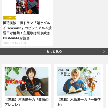
ニュース
浜辺美波主演ドラマ『賭ケグル
イ season2』のビジュアル＆放
送日が解禁！主題歌は引き続き
BIGMAMAが担当
2019.1.21 Mon 7:00
もっと見る
【連載】河西健吾の『趣味の
【連載】木島隆一の『一筆啓
アレコレ』
上』