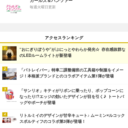
ガールズ＆パンツァー
毎週火曜日更新
アクセスランキング
“おにぎりぼうや”がぷにっとやわらか発光☆ 存在感抜群な
のLEDルームライトが新登場
「パトレイバー」特車二課整備班の工具箱や制服をイメー
ジ！本格派ブランドとのコラボアイテム第1弾が登場
「サンリオ」キティがリボンに乗ったり、ポップコーンに
なったり!?エッジの効いたデザインが目を引く♪ トートバ
ッグやポーチが登場
リトルミイのデザインが甘辛キュート♪ ムーミン×ルコック
スポルティフのコラボ第3弾が登場！