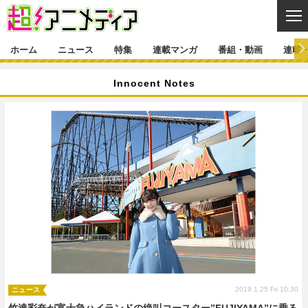
CL
ホーム
ニュース
特集
連載マンガ
番組・動画
連載
ニュース
Innocent Notes
ニュース一覧
アニメ
特集
ゲーム・アプリ
マンガ
特集一覧
カバー
連載マンガ
映画
音楽
インタビュー
レポート
連載マンガ一覧
連載一覧
番組・動画
グッズ
イベント
ラキりす
番組・動画一覧
ラジオ
連載・ブログ
声優
コスプレ
動画
連載・ブログ一覧
コラム
舞台
新帝スタ
編集部ブログ・お知らせ
2019.1.25 Fri 10:30
ニュース
竹達彩奈が富士急ハイランドの絶叫コースター”FUJIYAMA”に乗る