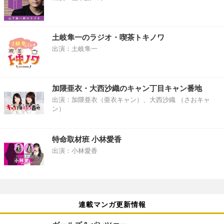
土岐隼一のラジオ・喫茶トキノワ
出演：土岐隼一
加隈亜衣・大西沙織のキャン丁目キャン番地
出演：加隈亜衣（亜衣キャン）、大西沙織 （さおキャ
ン）
特命取材班 小林愛香
出演：小林愛香
連載マンガ更新情報