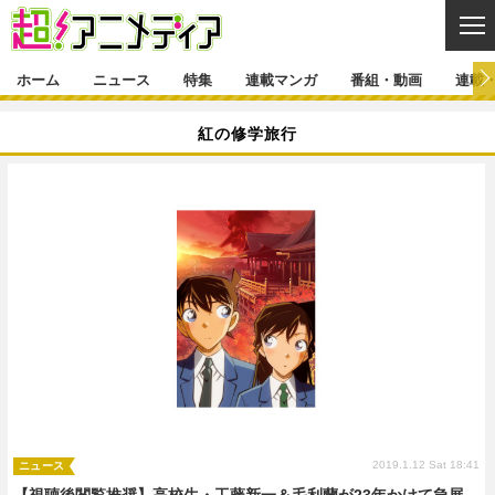
CL
ホーム
ニュース
特集
連載マンガ
番組・動画
連載
ニュース
紅の修学旅行
ニュース一覧
アニメ
特集
ゲーム・アプリ
マンガ
特集一覧
カバー
連載マンガ
映画
音楽
インタビュー
レポート
連載マンガ一覧
連載一覧
番組・動画
グッズ
イベント
ラキりす
番組・動画一覧
ラジオ
連載・ブログ
声優
コスプレ
動画
連載・ブログ一覧
コラム
舞台
新帝スタ
編集部ブログ・お知らせ
2019.1.12 Sat 18:41
ニュース
【視聴後閲覧推奨】高校生・工藤新一＆毛利蘭が23年かけて急展