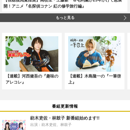
開！アニメ『名探偵コナン 紅の修学旅行編』
もっと見る
【連載】河西健吾の『趣味の
【連載】木島隆一の『一筆啓
アレコレ』
上』
番組更新情報
紡木吏佐・林鼓子 新番組始めます!!
出演：紡木吏佐、林鼓子