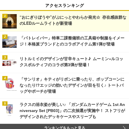
アクセスランキング
“おにぎりぼうや”がぷにっとやわらか発光☆ 存在感抜群な
のLEDルームライトが新登場
「パトレイバー」特車二課整備班の工具箱や制服をイメー
ジ！本格派ブランドとのコラボアイテム第1弾が登場
リトルミイのデザインが甘辛キュート♪ ムーミン×ルコッ
クスポルティフのコラボ第3弾が登場！
「サンリオ」キティがリボンに乗ったり、ポップコーンに
なったり!?エッジの効いたデザインが目を引く♪ トートバ
ッグやポーチが登場
ラクスの浴衣姿が美しい♪ 「ガンダムカードゲーム 1st An
niversary Set [PB03]」の二次抽選が実施中！ ストフリが
デザインされたデッキケースやスリーブも
ランキングをもっと見る