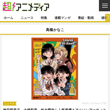
CL
ホーム
ニュース
特集
連載マンガ
番組・動画
連載
ニュース
高槻かなこ
ニュース一覧
アニメ
特集
ゲーム・アプリ
マンガ
特集一覧
カバー
連載マンガ
映画
音楽
インタビュー
レポート
連載マンガ一覧
連載一覧
番組・動画
グッズ
イベント
ラキりす
番組・動画一覧
ラジオ
連載・ブログ
声優
コスプレ
動画
連載・ブログ一覧
コラム
舞台
新帝スタ
編集部ブログ・お知らせ
2023.2.12 Sun 17:00
ニュース
逢田梨香子、大橋彩香、鈴木愛奈ら人気声優＆アニソンアーティス