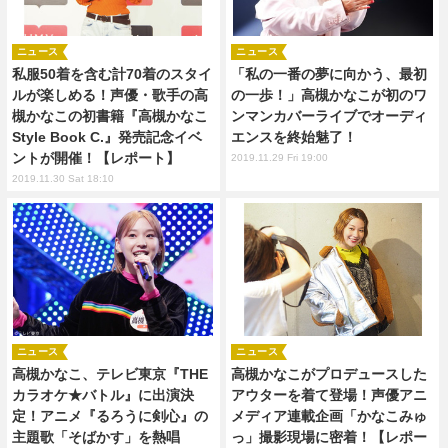
ニュース
ニュース
私服50着を含む計70着のスタイ
「私の一番の夢に向かう、最初
ルが楽しめる！声優・歌手の高
の一歩！」高槻かなこが初のワ
槻かなこの初書籍『高槻かなこ
ンマンカバーライブでオーディ
Style Book C.』発売記念イベ
エンスを終始魅了！
ントが開催！【レポート】
2019.11.29 Fri 19:00
2019.11.30 Sat 18:10
ニュース
ニュース
高槻かなこ、テレビ東京『THE
高槻かなこがプロデュースした
カラオケ★バトル』に出演決
アウターを着て登場！声優アニ
定！アニメ『るろうに剣心』の
メディア連載企画「かなこみゅ
主題歌「そばかす」を熱唱
っ」撮影現場に密着！【レポー