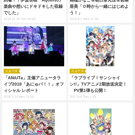
到着！！伊波杏樹「Aqoursの
高槻かなこ＆朝日奈丸佳＆前島
楽曲や想いにドキドキした収録
亜美「０時から一緒にはじめよ
でした」
う！」
2018.10.28 Sun 16:00
2018.8.1 Wed 17:30
ニュース
ニュース
「ANiUTa」主催アニュータラ
「ラブライブ！サンシャイ
イブ2018「あにゅパ！！」オフ
ン!!」TVアニメ2期放送決定！
ィシャル レポート
PV第1弾も公開！
2018.5.14 Mon 21:00
2017.8.6 Sun 1:30