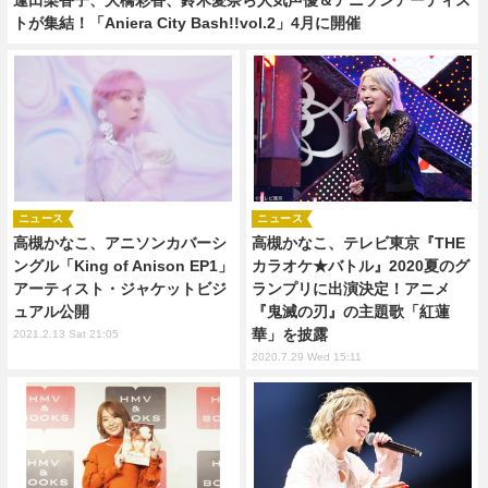
トが集結！「Aniera City Bash!!vol.2」4月に開催
ニュース
ニュース
高槻かなこ、アニソンカバーシ
高槻かなこ、テレビ東京『THE
ングル「King of Anison EP1」
カラオケ★バトル』2020夏のグ
アーティスト・ジャケットビジ
ランプリに出演決定！アニメ
ュアル公開
『鬼滅の刃』の主題歌「紅蓮
華」を披露
2021.2.13 Sat 21:05
2020.7.29 Wed 15:11