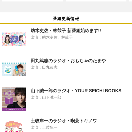
番組更新情報
紡木吏佐・林鼓子 新番組始めます!!
出演：紡木吏佐、林鼓子
田丸篤志のラジオ・おもちゃのたまや
出演：田丸篤志
山下誠一郎のラジオ・YOUR SEICHI BOOKS
出演：山下誠一郎
土岐隼一のラジオ・喫茶トキノワ
出演：土岐隼一