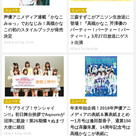
ニュース
ニュース
声優アニメディア連載「かなこ
三森すずこがアニソン生放送に
みゅっ」でおなじみ！高槻かな
登場！『高槻かなこ 芹澤優の
この初のスタイルブックが発売
パーティー！パーティー！パー
決定
ティー！』3月27日放送にゲス
ト出演
2019.9.10 Tue 10:00
2019.3.16 Sat 8:00
ニュース
ニュース
『ラブライブ！サンシャイ
年末年始企画！2018年声優アニ
ン!!』初日舞台挨拶でAqoursが
メディアの表紙＆裏表紙まとめ
沼津に凱旋！第26期燦々ぬまづ
ー1月号は逢田梨香子、通算150
大使に就任
号は斉藤朱夏、14周年記念号は
高槻かなこが表紙に
2019.1.5 Sat 19:00