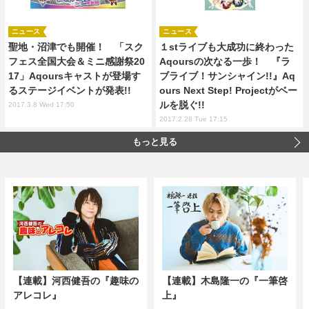
ニュース
ニュース
聖地・沼津でも開催！ 「スク
１stライブも大成功に終わった
フェス全国大会＆ミニ感謝祭20
Aqoursの次なる一歩！ 『ラ
17」Aqoursキャストが登場す
ブライブ！サンシャイン!!』Aq
るステージイベントが発表!!
ours Next Step! Projectがベー
ルを脱ぐ!!
2017.3.8 Wed 17:50
2017.2.28 Tue 17:15
もっと見る
【連載】河西健吾の『趣味の
【連載】木島隆一の『一筆啓
アレコレ』
上』