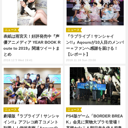
ニュース
ニュース
表紙は雨宮天！好評発売中『声
『ラブライブ！サンシャイ
優アニメディア YEAR BOOK R
ン!!』Aqoursが10人目のメンバ
oute to 2019』関連ツイートま
ー＝ファンへ感謝を届ける！
とめ
【レポート】
2018.12.5 Wed 19:41
2018.11.18 Sun 23:00
ニュース
ニュース
劇場版『ラブライブ！サンシャ
PS4版ゲーム「BORDER BREA
イン!!』アフレコ終了コメント
K」会見に実物大プラモ登場！