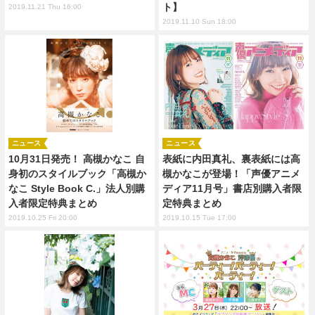
ト】
2019.11.21 Thu 16:00
2019.11.10 Sun 18:00
ニュース
ニュース
10月31日発売！ 高槻かなこ 自
表紙に内田真礼、裏表紙には高
身初のスタイルブック「高槻か
槻かなこが登場！「声優アニメ
なこ Style Book C.」法人別購
ディア11月号」書店別購入者限
入者限定特典まとめ
定特典まとめ
2019.10.25 Fri 20:00
2019.10.15 Tue 17:00