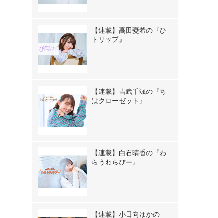
【連載】高田憂希の『ひ
トリップ』
【連載】吉武千颯の『ち
はクローゼット』
【連載】白石晴香の『わ
らうわらびー』
【連載】小日向ゆかの