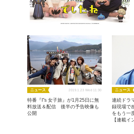
ニュース
ニュース
2019.1.23 Wed 11:30
特番『I”s 女子旅』が1月25日に無
連続ドラマ
料放送＆配信 後半の予告映像も
録現場で感
公開
をもう一
【連載イ