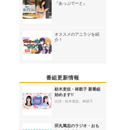
『あっぷでーと』
オススメのアニラジを紹
介！
番組更新情報
紡木吏佐・林鼓子 新番組
始めます!!
出演：紡木吏佐、林鼓子
田丸篤志のラジオ・おも