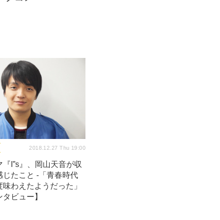
2018.12.27 Thu 19:00
『I”s』、岡山天音が収
じたこと -「青春時代
度味わえたようだった」
ンタビュー】