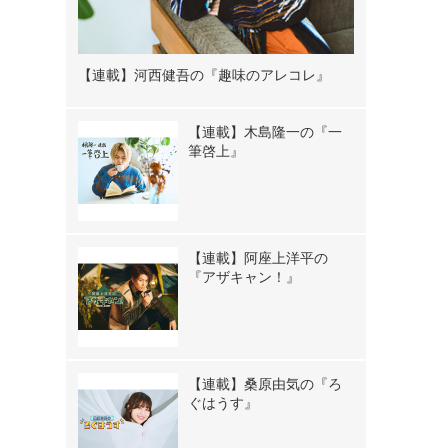
【連載】河西健吾の『趣味のアレコレ』
【連載】木島隆一の『一
筆啓上』
【連載】阿座上洋平の
『アザキャン！』
【連載】桑原由気の『ろ
ぐはうす』