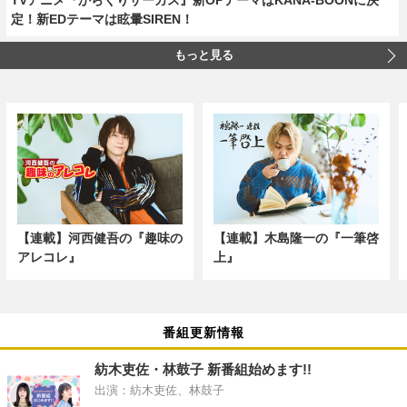
定！新EDテーマは眩暈SIREN！
もっと見る
【連載】河西健吾の『趣味の
【連載】木島隆一の『一筆啓
アレコレ』
上』
番組更新情報
紡木吏佐・林鼓子 新番組始めます!!
出演：紡木吏佐、林鼓子