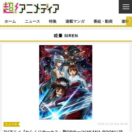
CL
ホーム
ニュース
特集
連載マンガ
番組・動画
連載
ニュース
眩暈 SIREN
ニュース一覧
アニメ
特集
ゲーム・アプリ
マンガ
特集一覧
カバー
連載マンガ
映画
音楽
インタビュー
レポート
連載マンガ一覧
連載一覧
番組・動画
グッズ
イベント
ラキりす
番組・動画一覧
ラジオ
連載・ブログ
声優
コスプレ
動画
連載・ブログ一覧
コラム
舞台
新帝スタ
編集部ブログ・お知らせ
2018.12.22 Sat 19:30
ニュース
TVアニメ『からくりサーカス』新OPテーマはKANA-BOONに決