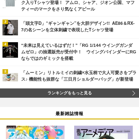
ク入りTシャツ登場！ アムロ、シャア、ジオン公国、マフ
ティーのマークをさり気なくアピール
「頭文字D」“ギャンギャン”を大胆デザイン!! AE86＆RX-
7の名シーンを立体刺繍で表現したTシャツ登場
“未来は見えているはずだ！”「RG 1/144 ウイングガンダ
ムゼロ」の抽選販売が受付中！ ウイングバインダーにRG
ならではのギミックを搭載
「ムーミン」リトルミイの刺繍×水玉柄で大人可愛さをプラ
ス♪ 機能性も抜群な「三日月ショルダーバッグ」が新登場
ランキングをもっと見る
最新雑誌情報