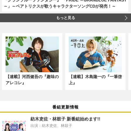
～」～ベアトリクスが歌うキャラクターソングCDが発売！～
もっと見る
【連載】河西健吾の『趣味の
【連載】木島隆一の『一筆啓
アレコレ』
上』
番組更新情報
紡木吏佐・林鼓子 新番組始めます!!
出演：紡木吏佐、林鼓子