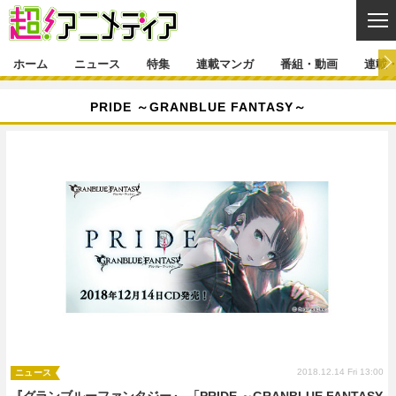
CL
ホーム
ニュース
特集
連載マンガ
番組・動画
連載
ニュース
PRIDE ～GRANBLUE FANTASY～
ニュース一覧
アニメ
特集
ゲーム・アプリ
マンガ
特集一覧
カバー
連載マンガ
映画
音楽
インタビュー
レポート
連載マンガ一覧
連載一覧
番組・動画
グッズ
イベント
ラキりす
番組・動画一覧
ラジオ
連載・ブログ
声優
コスプレ
動画
連載・ブログ一覧
コラム
舞台
新帝スタ
編集部ブログ・お知らせ
2018.12.14 Fri 13:00
ニュース
『グランブルーファンタジー』 「PRIDE ～GRANBLUE FANTASY