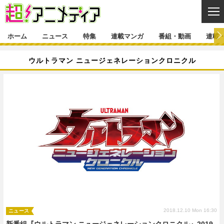
CL
ホーム
ニュース
特集
連載マンガ
番組・動画
連載
ニュース
ウルトラマン ニュージェネレーションクロニクル
ニュース一覧
アニメ
特集
ゲーム・アプリ
マンガ
特集一覧
カバー
連載マンガ
映画
音楽
インタビュー
レポート
連載マンガ一覧
連載一覧
番組・動画
グッズ
イベント
ラキりす
番組・動画一覧
ラジオ
連載・ブログ
声優
コスプレ
動画
連載・ブログ一覧
コラム
舞台
新帝スタ
編集部ブログ・お知らせ
2018.12.10 Mon 16:30
ニュース
新番組『ウルトラマン ニュージェネレーションクロニクル』2019