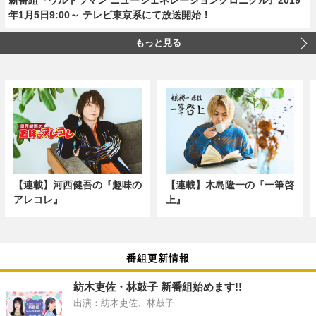
年1月5日9:00～ テレビ東京系にて放送開始！
もっと見る
【連載】河西健吾の『趣味の
【連載】木島隆一の『一筆啓
アレコレ』
上』
番組更新情報
紡木吏佐・林鼓子 新番組始めます!!
出演：紡木吏佐、林鼓子