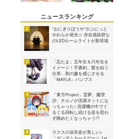
ニュースランキング
“おにぎりぼうや”がぷにっと
やわらか発光☆ 存在感抜群な
のLEDルームライトが新登場
「忍たま」五年生＆六年生を
イメージ！手裏剣、髪を結う
仕草…和の趣を感じさせる
「MAYLA」パンプス
「東方Project」霊夢、魔理
沙、チルノが洗濯ネットにな
っちゃった♪ 洗濯機の中でぐ
るぐる回転し続ける姿を思わ
ず眺めたくなっちゃう!?
ラクスの浴衣姿が美しい♪
「ガンダムカードゲーム 1st