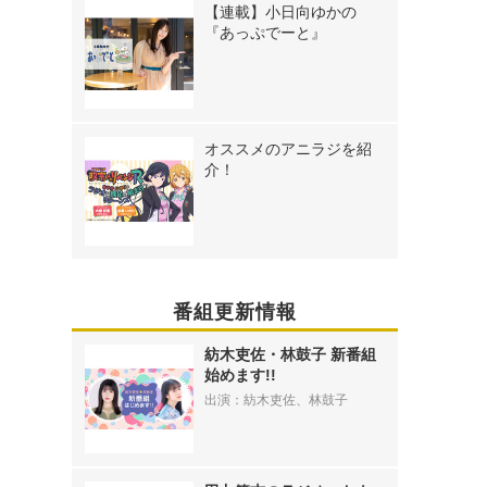
【連載】小日向ゆかの
『あっぷでーと』
オススメのアニラジを紹
介！
番組更新情報
紡木吏佐・林鼓子 新番組
始めます!!
出演：紡木吏佐、林鼓子