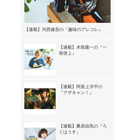
【連載】河西健吾の『趣味のアレコレ』
【連載】木島隆一の『一
筆啓上』
【連載】阿座上洋平の
『アザキャン！』
【連載】桑原由気の『ろ
ぐはうす』