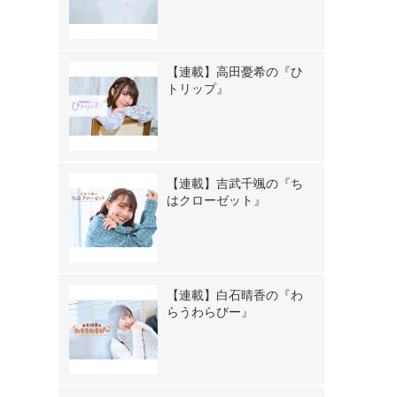
【連載】高田憂希の『ひ
トリップ』
【連載】吉武千颯の『ち
はクローゼット』
【連載】白石晴香の『わ
らうわらびー』