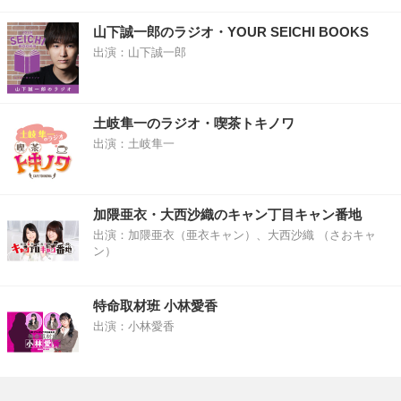
山下誠一郎のラジオ・YOUR SEICHI BOOKS
出演：山下誠一郎
土岐隼一のラジオ・喫茶トキノワ
出演：土岐隼一
加隈亜衣・大西沙織のキャン丁目キャン番地
出演：加隈亜衣（亜衣キャン）、大西沙織 （さおキャ
ン）
特命取材班 小林愛香
出演：小林愛香