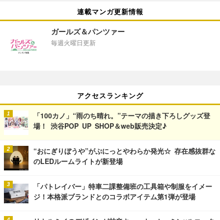
連載マンガ更新情報
ガールズ＆パンツァー
毎週火曜日更新
アクセスランキング
「100カノ」“雨のち晴れ。”テーマの描き下ろしグッズ登
場！ 渋谷POP UP SHOP＆web販売決定♪
“おにぎりぼうや”がぷにっとやわらか発光☆ 存在感抜群な
のLEDルームライトが新登場
「パトレイバー」特車二課整備班の工具箱や制服をイメー
ジ！本格派ブランドとのコラボアイテム第1弾が登場