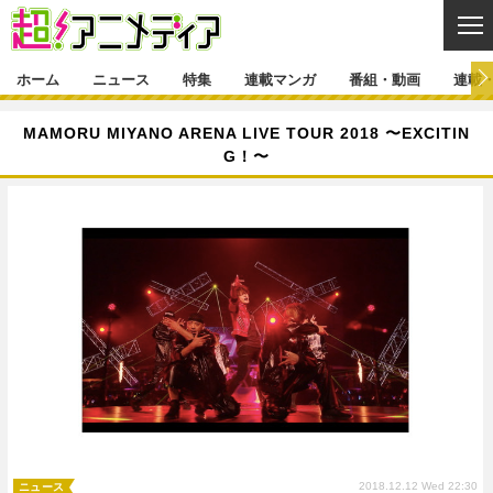
CL
ホーム
ニュース
特集
連載マンガ
番組・動画
連載
ニュース
MAMORU MIYANO ARENA LIVE TOUR 2018 〜EXCITIN
G！〜
ニュース一覧
アニメ
特集
ゲーム・アプリ
マンガ
特集一覧
カバー
連載マンガ
映画
音楽
インタビュー
レポート
連載マンガ一覧
連載一覧
番組・動画
グッズ
イベント
ラキりす
番組・動画一覧
ラジオ
連載・ブログ
声優
コスプレ
動画
連載・ブログ一覧
コラム
舞台
新帝スタ
編集部ブログ・お知らせ
2018.12.12 Wed 22:30
ニュース