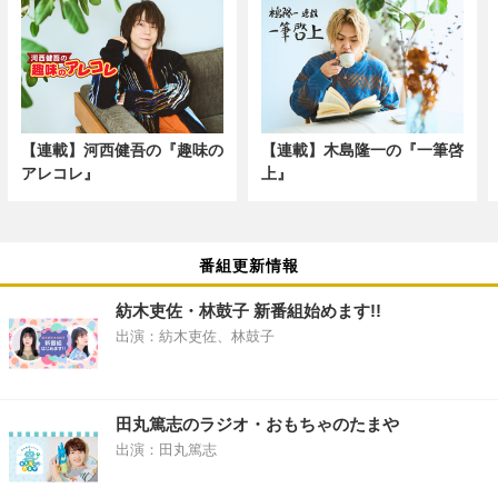
【連載】河西健吾の『趣味の
【連載】木島隆一の『一筆啓
アレコレ』
上』
番組更新情報
紡木吏佐・林鼓子 新番組始めます!!
出演：紡木吏佐、林鼓子
田丸篤志のラジオ・おもちゃのたまや
出演：田丸篤志