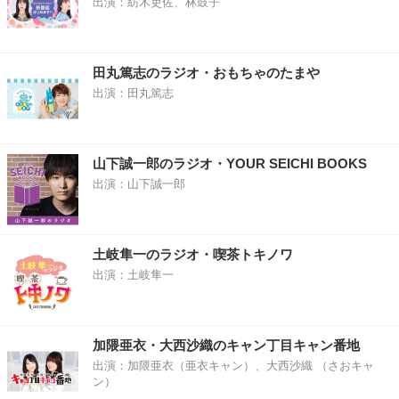
出演：紡木吏佐、林鼓子
田丸篤志のラジオ・おもちゃのたまや
出演：田丸篤志
山下誠一郎のラジオ・YOUR SEICHI BOOKS
出演：山下誠一郎
土岐隼一のラジオ・喫茶トキノワ
出演：土岐隼一
加隈亜衣・大西沙織のキャン丁目キャン番地
出演：加隈亜衣（亜衣キャン）、大西沙織 （さおキャ
ン）