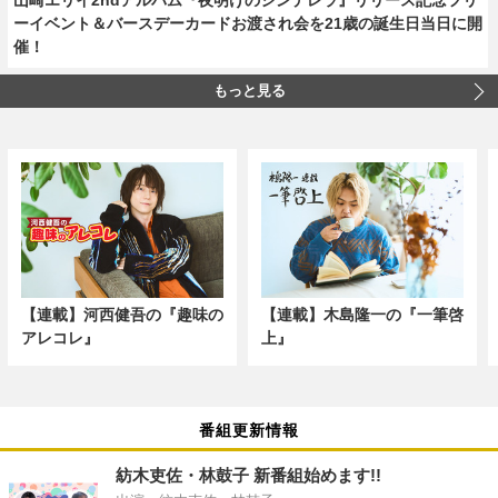
ーイベント＆バースデーカードお渡され会を21歳の誕生日当日に開
催！
もっと見る
【連載】河西健吾の『趣味の
【連載】木島隆一の『一筆啓
アレコレ』
上』
番組更新情報
紡木吏佐・林鼓子 新番組始めます!!