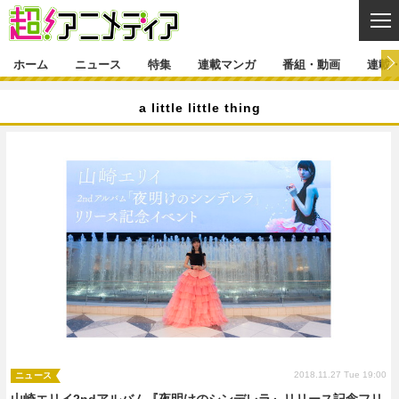
CL
ホーム
ニュース
特集
連載マンガ
番組・動画
連載
ニュース
a little little thing
ニュース一覧
アニメ
特集
ゲーム・アプリ
マンガ
特集一覧
カバー
連載マンガ
映画
音楽
インタビュー
レポート
連載マンガ一覧
連載一覧
番組・動画
グッズ
イベント
ラキりす
番組・動画一覧
ラジオ
連載・ブログ
声優
コスプレ
動画
連載・ブログ一覧
コラム
舞台
新帝スタ
編集部ブログ・お知らせ
2018.11.27 Tue 19:00
ニュース
山崎エリイ2ndアルバム『夜明けのシンデレラ』リリース記念フリ