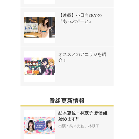
【連載】小日向ゆかの
『あっぷでーと』
オススメのアニラジを紹
介！
番組更新情報
紡木吏佐・林鼓子 新番組
始めます!!
出演：紡木吏佐、林鼓子