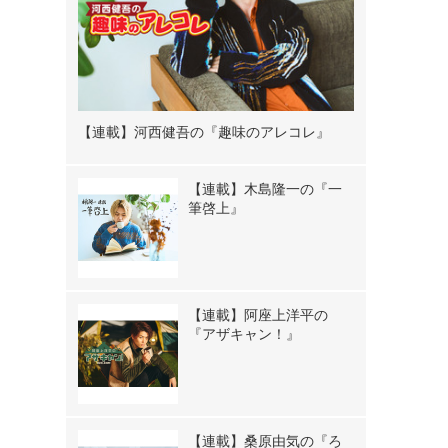
【連載】河西健吾の『趣味のアレコレ』
【連載】木島隆一の『一
筆啓上』
【連載】阿座上洋平の
『アザキャン！』
【連載】桑原由気の『ろ