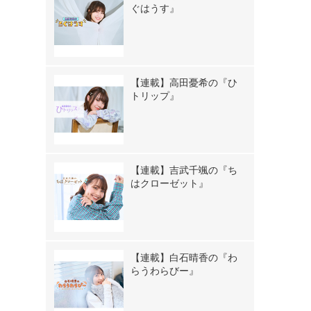
ぐはうす』
【連載】高田憂希の『ひ
トリップ』
【連載】吉武千颯の『ち
はクローゼット』
【連載】白石晴香の『わ
らうわらびー』